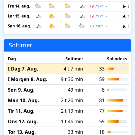
Fre 14. aug.
19°
/
17°
-
8 m
Lør 15. aug.
19°
/
17°
-
6 m
Søn 16. aug.
18°
/
16°
-
5 m
Soltimer
Dag
Soltimer
Solindeks
I Dag 7. Aug.
4 t 7 min
33
I Morgen 8. Aug.
9 t 36 min
59
Søn 9. Aug.
49 min
8
Man 10. Aug.
2 t 26 min
81
Tir 11. Aug.
2 t 19 min
77
Ons 12. Aug.
1 t 46 min
59
Tor 13. Aug.
33 min
18