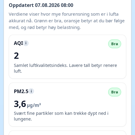
Oppdatert 07.08.2026 08:00
Verdiene viser hvor mye forurensning som er i lufta
akkurat nå. Grønn er bra, oransje betyr at du bør følge
med, og rød betyr høy belastning.
AQI
i
Bra
2
Samlet luftkvalitetsindeks. Lavere tall betyr renere
luft.
PM2.5
i
Bra
3,6
µg/m³
Svært fine partikler som kan trekke dypt ned i
lungene.