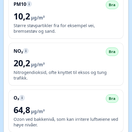
PM10
i
Bra
10,2
µg/m³
Større støvpartikler fra for eksempel vei,
bremsestøv og sand.
NO₂
i
Bra
20,2
µg/m³
Nitrogendioksid, ofte knyttet til eksos og tung
trafikk.
O₃
i
Bra
64,8
µg/m³
Ozon ved bakkenivå, som kan irritere luftveiene ved
høye nivåer.