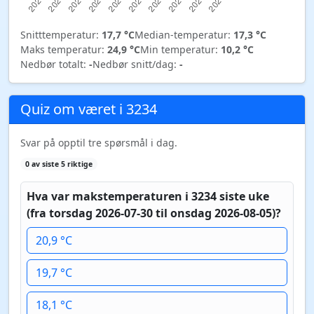
Snitttemperatur:
17,7 °C
Median-temperatur:
17,3 °C
Maks temperatur:
24,9 °C
Min temperatur:
10,2 °C
Nedbør totalt:
-
Nedbør snitt/dag:
-
Quiz om været i 3234
Svar på opptil tre spørsmål i dag.
0 av siste 5 riktige
Hva var makstemperaturen i 3234 siste uke
(fra torsdag 2026-07-30 til onsdag 2026-08-05)?
20,9 °C
19,7 °C
18,1 °C