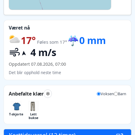
Været nå
17°
☔
0 mm
Føles som 17°
4 m/s
Oppdatert 07.08.2026, 07:00
Det blir opphold neste time
Anbefalte klær
Voksen
Barn
T-skjorte
Lett
bukse