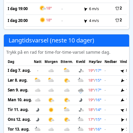
18°
2
I dag 19:00
-
6 m/s
18°
2
I dag 20:00
-
4 m/s
Langtidsvarsel (neste 10 dager)
Trykk på en rad for time-for-time-varsel samme dag.
Dag
Natt
Morgen
Etterm.
Kveld
Høy/lav
Nedbør
Vind
I dag 7. aug.
-
19°
/
17°
-
8 m
Lør 8. aug.
18°
/
15°
-
14 
Søn 9. aug.
18°
/
17°
-
12 
Man 10. aug.
19°
/
16°
-
10 
Tir 11. aug.
18°
/
14°
-
8 m
Ons 12. aug.
17°
/
15°
-
6 m
Tor 13. aug.
18°
/
16°
-
7 m