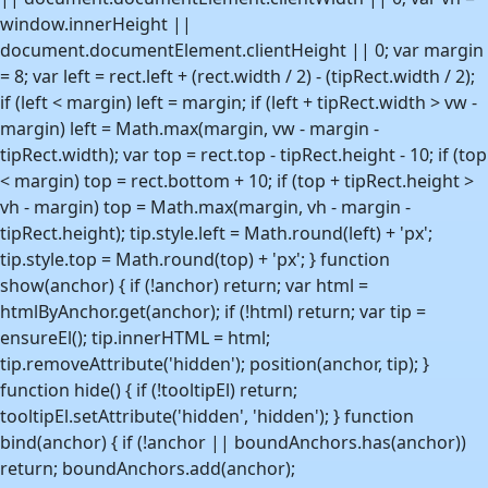
window.innerHeight ||
document.documentElement.clientHeight || 0; var margin
= 8; var left = rect.left + (rect.width / 2) - (tipRect.width / 2);
if (left < margin) left = margin; if (left + tipRect.width > vw -
margin) left = Math.max(margin, vw - margin -
tipRect.width); var top = rect.top - tipRect.height - 10; if (top
< margin) top = rect.bottom + 10; if (top + tipRect.height >
vh - margin) top = Math.max(margin, vh - margin -
tipRect.height); tip.style.left = Math.round(left) + 'px';
tip.style.top = Math.round(top) + 'px'; } function
show(anchor) { if (!anchor) return; var html =
htmlByAnchor.get(anchor); if (!html) return; var tip =
ensureEl(); tip.innerHTML = html;
tip.removeAttribute('hidden'); position(anchor, tip); }
function hide() { if (!tooltipEl) return;
tooltipEl.setAttribute('hidden', 'hidden'); } function
bind(anchor) { if (!anchor || boundAnchors.has(anchor))
return; boundAnchors.add(anchor);