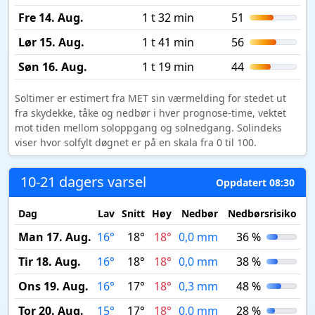
Fre 14. Aug.
1 t 32 min
51
Lør 15. Aug.
1 t 41 min
56
Søn 16. Aug.
1 t 19 min
44
Soltimer er estimert fra MET sin værmelding for stedet ut
fra skydekke, tåke og nedbør i hver prognose-time, vektet
mot tiden mellom soloppgang og solnedgang. Solindeks
viser hvor solfylt døgnet er på en skala fra 0 til 100.
10-21 dagers varsel
Oppdatert 08:30
Dag
Lav
Snitt
Høy
Nedbør
Nedbørsrisiko
M
Man 17. Aug.
16°
18°
18°
0,0 mm
36 %
Tir 18. Aug.
16°
18°
18°
0,0 mm
38 %
Ons 19. Aug.
16°
17°
18°
0,3 mm
48 %
Tor 20. Aug.
15°
17°
18°
0,0 mm
28 %