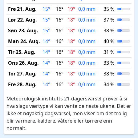
Fre 21. Aug.
15°
16°
19°
0,0 mm
35 %
Lør 22. Aug.
15°
16°
18°
0,0 mm
37 %
Søn 23. Aug.
15°
16°
18°
0,0 mm
38 %
Man 24. Aug.
14°
16°
18°
0,0 mm
40 %
Tir 25. Aug.
14°
16°
18°
0,0 mm
31 %
Ons 26. Aug.
14°
16°
18°
0,0 mm
33 %
Tor 27. Aug.
14°
16°
18°
0,0 mm
38 %
Fre 28. Aug.
14°
16°
18°
0,0 mm
34 %
Meteorologisk institutts 21-dagersvarsel prøver å si
hva slags værtype vi kan vente de neste ukene. Det er
ikke et nøyaktig dagsvarsel, men viser om det trolig
blir varmere, kaldere, våtere eller tørrere enn
normalt.