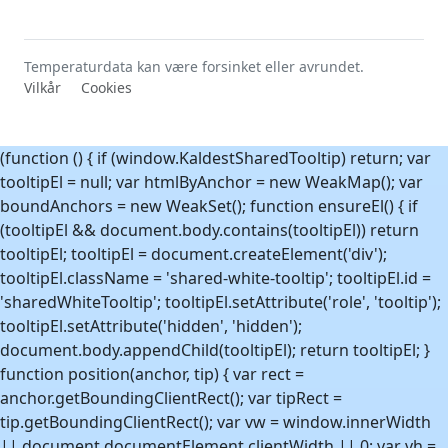
Temperaturdata kan være forsinket eller avrundet.
Vilkår
Cookies
(function () { if (window.KaldestSharedTooltip) return; var
tooltipEl = null; var htmlByAnchor = new WeakMap(); var
boundAnchors = new WeakSet(); function ensureEl() { if
(tooltipEl && document.body.contains(tooltipEl)) return
tooltipEl; tooltipEl = document.createElement('div');
tooltipEl.className = 'shared-white-tooltip'; tooltipEl.id =
'sharedWhiteTooltip'; tooltipEl.setAttribute('role', 'tooltip');
tooltipEl.setAttribute('hidden', 'hidden');
document.body.appendChild(tooltipEl); return tooltipEl; }
function position(anchor, tip) { var rect =
anchor.getBoundingClientRect(); var tipRect =
tip.getBoundingClientRect(); var vw = window.innerWidth
|| document.documentElement.clientWidth || 0; var vh =