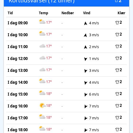
Korttidsvarsel (12 timer)
2
Tid
Temp
Nedbør
Vind
Klær
17°
2
I dag 09:00
-
4 m/s
17°
2
I dag 10:00
-
3 m/s
17°
2
I dag 11:00
-
2 m/s
17°
2
I dag 12:00
-
1 m/s
17°
2
I dag 13:00
-
3 m/s
17°
2
I dag 14:00
-
4 m/s
18°
2
I dag 15:00
-
6 m/s
18°
2
I dag 16:00
-
7 m/s
18°
2
I dag 17:00
-
7 m/s
18°
2
I dag 18:00
-
7 m/s