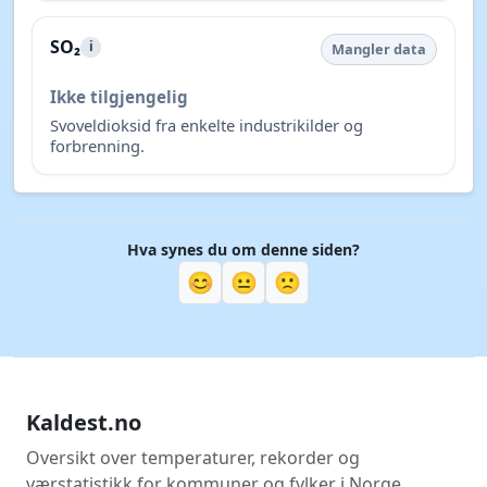
SO₂
i
Mangler data
Ikke tilgjengelig
Svoveldioksid fra enkelte industrikilder og
forbrenning.
Hva synes du om denne siden?
😊
😐
🙁
Kaldest.no
Oversikt over temperaturer, rekorder og
værstatistikk for kommuner og fylker i Norge.