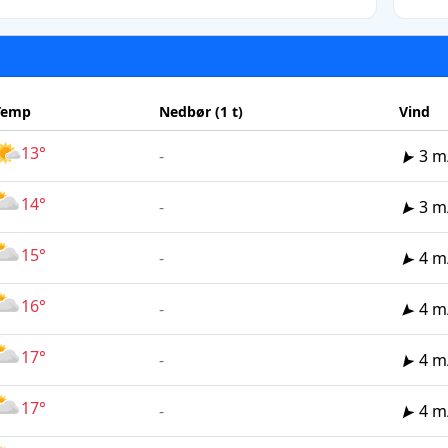
Temp
Nedbør (1 t)
Vind
13°
-
3 m
14°
-
3 m
15°
-
4 m
16°
-
4 m
17°
-
4 m
17°
-
4 m