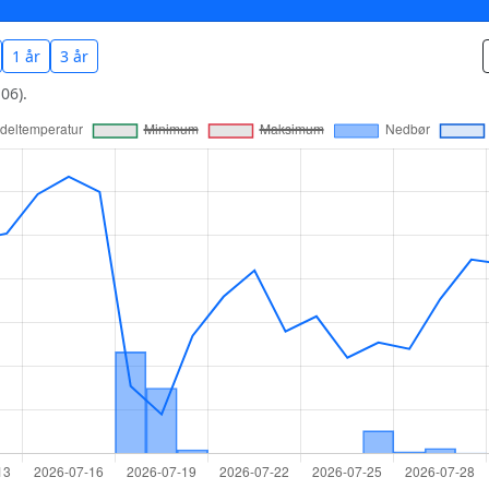
1 år
3 år
06).