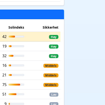
Solindeks
Sikkerhet
42
Høy
19
Høy
32
Høy
16
Middels
21
Middels
75
Middels
51
Lav
9
Lav