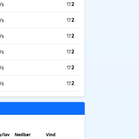
2
/s
2
/s
2
/s
2
/s
2
/s
2
/s
/lav
Nedbør
Vind