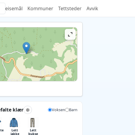
Reisemål
Kommuner
Tettsteder
Avvik
falte klær
Voksen
Barn
rte
Lett
Lett
jakke
bukse