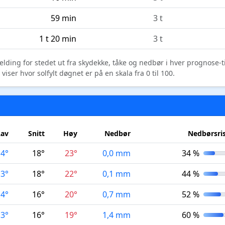
59 min
3 t
1 t 20 min
3 t
elding for stedet ut fra skydekke, tåke og nedbør i hver prognose-
ser hvor solfylt døgnet er på en skala fra 0 til 100.
Lav
Snitt
Høy
Nedbør
Nedbørsri
14°
18°
23°
0,0 mm
34 %
13°
18°
22°
0,1 mm
44 %
14°
16°
20°
0,7 mm
52 %
13°
16°
19°
1,4 mm
60 %