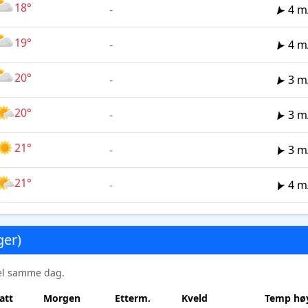
18°
-
4 m
19°
-
4 m
20°
-
3 m
20°
-
3 m
21°
-
3 m
21°
-
4 m
ger)
sel samme dag.
att
Morgen
Etterm.
Kveld
Temp høy