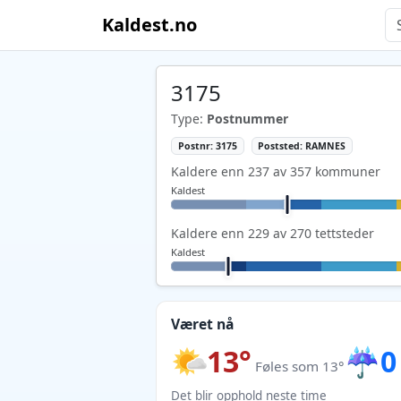
Kaldest.no
3175
Type:
Postnummer
Postnr: 3175
Poststed: RAMNES
Kaldere enn 237 av 357 kommuner
Kaldest
Kaldere enn 229 av 270 tettsteder
Kaldest
Været nå
13°
☔
0
Føles som 13°
Det blir opphold neste time