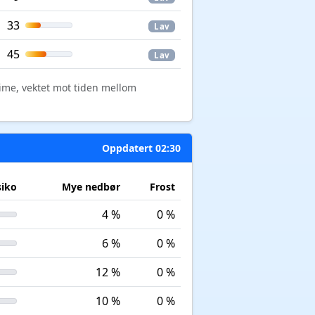
33
Lav
45
Lav
time, vektet mot tiden mellom
Oppdatert 02:30
siko
Mye nedbør
Frost
4 %
0 %
6 %
0 %
12 %
0 %
10 %
0 %