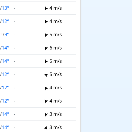
/
13°
-
4 m/s
/
12°
-
4 m/s
1°
/
9°
-
5 m/s
/
14°
-
6 m/s
/
14°
-
5 m/s
/
12°
-
5 m/s
/
12°
-
4 m/s
/
12°
-
4 m/s
/
14°
-
3 m/s
/
14°
-
3 m/s