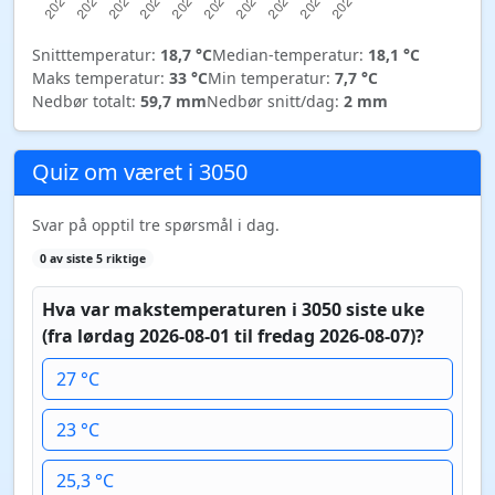
Snitttemperatur:
18,7 °C
Median-temperatur:
18,1 °C
Maks temperatur:
33 °C
Min temperatur:
7,7 °C
Nedbør totalt:
59,7 mm
Nedbør snitt/dag:
2 mm
Quiz om været i 3050
Svar på opptil tre spørsmål i dag.
0 av siste 5 riktige
Hva var makstemperaturen i 3050 siste uke
(fra lørdag 2026-08-01 til fredag 2026-08-07)?
27 °C
23 °C
25,3 °C