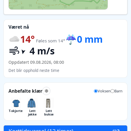
Været nå
14°
☔
0 mm
Føles som 14°
4 m/s
Oppdatert 09.08.2026, 08:00
Det blir opphold neste time
Anbefalte klær
Voksen
Barn
T-skjorte
Lett
Lett
jakke
bukse