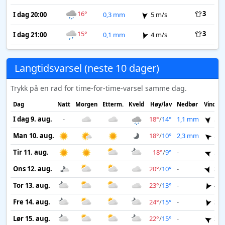
16°
3
I dag 20:00
0,3 mm
5 m/s
15°
3
I dag 21:00
0,1 mm
4 m/s
Langtidsvarsel (neste 10 dager)
Trykk på en rad for time-for-time-varsel samme dag.
Dag
Natt
Morgen
Etterm.
Kveld
Høy/lav
Nedbør
Vind
I dag 9. aug.
-
18°
/
14°
1,1 mm
5 m
Man 10. aug.
18°
/
10°
2,3 mm
5 m
Tir 11. aug.
18°
/
9°
-
5 m
Ons 12. aug.
20°
/
10°
-
3 m
Tor 13. aug.
23°
/
13°
-
4 m
Fre 14. aug.
24°
/
15°
-
3 m
Lør 15. aug.
22°
/
15°
-
3 m