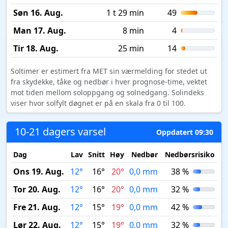
Søn 16. Aug.
1 t 29 min
49
Man 17. Aug.
8 min
4
Tir 18. Aug.
25 min
14
Soltimer er estimert fra MET sin værmelding for stedet ut
fra skydekke, tåke og nedbør i hver prognose-time, vektet
mot tiden mellom soloppgang og solnedgang. Solindeks
viser hvor solfylt døgnet er på en skala fra 0 til 100.
10-21 dagers varsel
Oppdatert 09:30
Dag
Lav
Snitt
Høy
Nedbør
Nedbørsrisiko
M
Ons 19. Aug.
12°
16°
20°
0,0 mm
38 %
Tor 20. Aug.
12°
16°
20°
0,0 mm
32 %
Fre 21. Aug.
12°
15°
19°
0,0 mm
42 %
Lør 22. Aug.
12°
15°
19°
0,0 mm
32 %