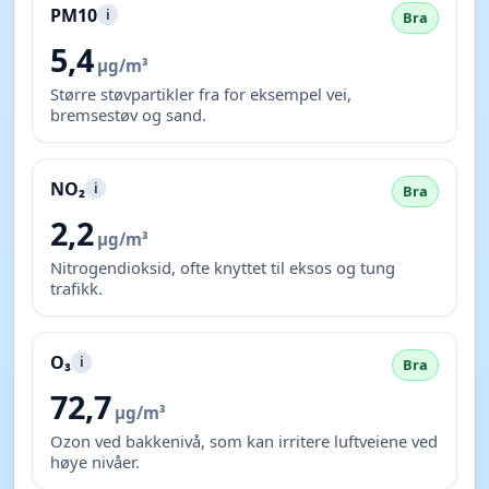
PM10
i
Bra
5,4
µg/m³
Større støvpartikler fra for eksempel vei,
bremsestøv og sand.
NO₂
i
Bra
2,2
µg/m³
Nitrogendioksid, ofte knyttet til eksos og tung
trafikk.
O₃
i
Bra
72,7
µg/m³
Ozon ved bakkenivå, som kan irritere luftveiene ved
høye nivåer.