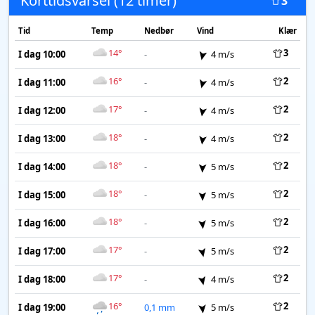
Korttidsvarsel (12 timer)
3
Tid
Temp
Nedbør
Vind
Klær
14°
3
I dag 10:00
-
4 m/s
16°
2
I dag 11:00
-
4 m/s
17°
2
I dag 12:00
-
4 m/s
18°
2
I dag 13:00
-
4 m/s
18°
2
I dag 14:00
-
5 m/s
18°
2
I dag 15:00
-
5 m/s
18°
2
I dag 16:00
-
5 m/s
17°
2
I dag 17:00
-
5 m/s
17°
2
I dag 18:00
-
4 m/s
16°
2
I dag 19:00
0,1 mm
5 m/s