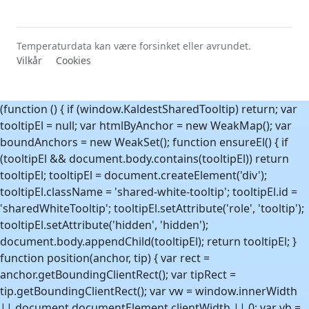
Temperaturdata kan være forsinket eller avrundet.
Vilkår
Cookies
(function () { if (window.KaldestSharedTooltip) return; var
tooltipEl = null; var htmlByAnchor = new WeakMap(); var
boundAnchors = new WeakSet(); function ensureEl() { if
(tooltipEl && document.body.contains(tooltipEl)) return
tooltipEl; tooltipEl = document.createElement('div');
tooltipEl.className = 'shared-white-tooltip'; tooltipEl.id =
'sharedWhiteTooltip'; tooltipEl.setAttribute('role', 'tooltip');
tooltipEl.setAttribute('hidden', 'hidden');
document.body.appendChild(tooltipEl); return tooltipEl; }
function position(anchor, tip) { var rect =
anchor.getBoundingClientRect(); var tipRect =
tip.getBoundingClientRect(); var vw = window.innerWidth
|| document.documentElement.clientWidth || 0; var vh =