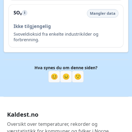
SO₂
i
Mangler data
Ikke tilgjengelig
Svoveldioksid fra enkelte industrikilder og
forbrenning.
Hva synes du om denne siden?
😊
😐
🙁
Kaldest.no
Oversikt over temperaturer, rekorder og
værstatistikk for kommuner og fylker i Norge.