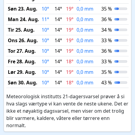
Søn 23. Aug.
10°
14°
19°
0,0 mm
35 %
Man 24. Aug.
11°
14°
19°
0,0 mm
36 %
Tir 25. Aug.
10°
14°
19°
0,0 mm
34 %
Ons 26. Aug.
10°
14°
19°
0,0 mm
33 %
Tor 27. Aug.
10°
14°
19°
0,0 mm
36 %
Fre 28. Aug.
10°
14°
18°
0,0 mm
33 %
Lør 29. Aug.
10°
14°
19°
0,0 mm
35 %
Søn 30. Aug.
10°
14°
18°
0,0 mm
43 %
Meteorologisk institutts 21-dagersvarsel prøver å si
hva slags værtype vi kan vente de neste ukene. Det er
ikke et nøyaktig dagsvarsel, men viser om det trolig
blir varmere, kaldere, våtere eller tørrere enn
normalt.