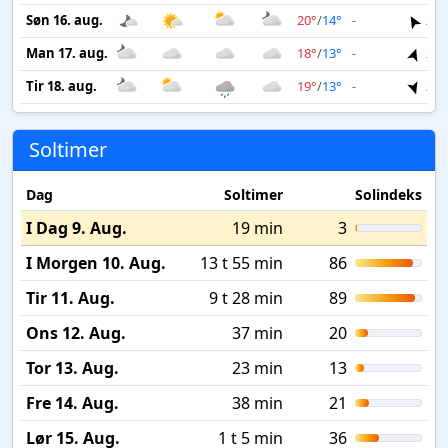
Søn 16. aug.
20°
/
14°
-
2 m
Man 17. aug.
18°
/
13°
-
2 m
Tir 18. aug.
19°
/
13°
-
2 m
Soltimer
Dag
Soltimer
Solindeks
I Dag 9. Aug.
19 min
3
I Morgen 10. Aug.
13 t 55 min
86
Tir 11. Aug.
9 t 28 min
89
Ons 12. Aug.
37 min
20
Tor 13. Aug.
23 min
13
Fre 14. Aug.
38 min
21
Lør 15. Aug.
1 t 5 min
36