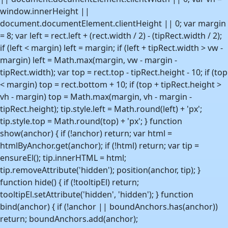
window.innerHeight ||
document.documentElement.clientHeight || 0; var margin
= 8; var left = rect.left + (rect.width / 2) - (tipRect.width / 2);
if (left < margin) left = margin; if (left + tipRect.width > vw -
margin) left = Math.max(margin, vw - margin -
tipRect.width); var top = rect.top - tipRect.height - 10; if (top
< margin) top = rect.bottom + 10; if (top + tipRect.height >
vh - margin) top = Math.max(margin, vh - margin -
tipRect.height); tip.style.left = Math.round(left) + 'px';
tip.style.top = Math.round(top) + 'px'; } function
show(anchor) { if (!anchor) return; var html =
htmlByAnchor.get(anchor); if (!html) return; var tip =
ensureEl(); tip.innerHTML = html;
tip.removeAttribute('hidden'); position(anchor, tip); }
function hide() { if (!tooltipEl) return;
tooltipEl.setAttribute('hidden', 'hidden'); } function
bind(anchor) { if (!anchor || boundAnchors.has(anchor))
return; boundAnchors.add(anchor);