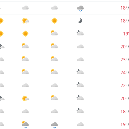
-
18°
18°
19
20°
23°
24°
22°
20°
18°
19°