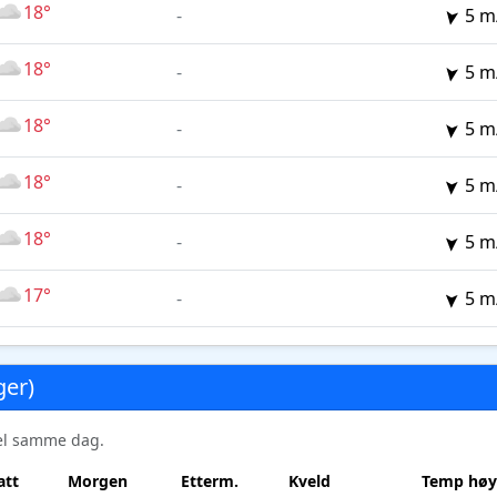
18°
-
5 m
18°
-
5 m
18°
-
5 m
18°
-
5 m
18°
-
5 m
17°
-
5 m
ger)
sel samme dag.
att
Morgen
Etterm.
Kveld
Temp høy