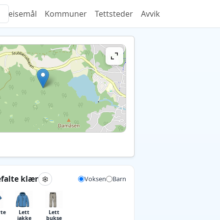
Reisemål
Kommuner
Tettsteder
Avvik
falte klær
Voksen
Barn
rte
Lett
Lett
jakke
bukse