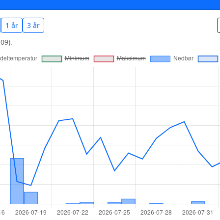
1 år
3 år
09).