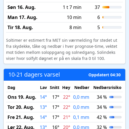
Søn 16. Aug.
1 t 7 min
37
Man 17. Aug.
10 min
6
Tir 18. Aug.
8 min
5
Soltimer er estimert fra MET sin værmelding for stedet ut
fra skydekke, tåke og nedbør i hver prognose-time, vektet
mot tiden mellom soloppgang og solnedgang. Solindeks
viser hvor solfylt døgnet er på en skala fra 0 til 100.
10-21 dagers varsel
Oppdatert 04:30
Dag
Lav
Snitt
Høy
Nedbør
Nedbørsrisiko
M
Ons 19. Aug.
14°
17°
22°
0,0 mm
34 %
Tor 20. Aug.
13°
17°
22°
0,0 mm
34 %
Fre 21. Aug.
14°
17°
21°
0,1 mm
42 %
Lør 22. Aug.
13°
16°
20°
0,0 mm
32 %