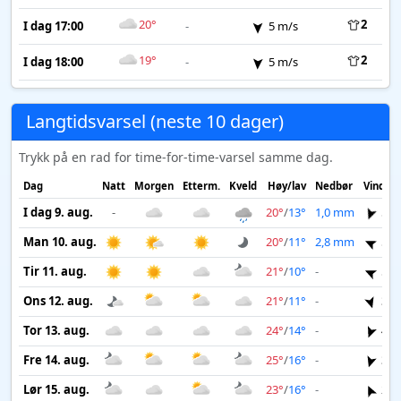
20°
2
I dag 17:00
-
5 m/s
19°
2
I dag 18:00
-
5 m/s
Langtidsvarsel (neste 10 dager)
Trykk på en rad for time-for-time-varsel samme dag.
Dag
Natt
Morgen
Etterm.
Kveld
Høy/lav
Nedbør
Vind
I dag 9. aug.
-
20°
/
13°
1,0 mm
5 m
Man 10. aug.
20°
/
11°
2,8 mm
5 m
Tir 11. aug.
21°
/
10°
-
5 m
Ons 12. aug.
21°
/
11°
-
3 m
Tor 13. aug.
24°
/
14°
-
4 m
Fre 14. aug.
25°
/
16°
-
3 m
Lør 15. aug.
23°
/
16°
-
2 m