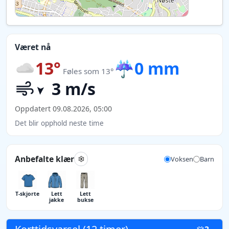
Været nå
13°
☔
0 mm
Føles som 13°
3 m/s
Oppdatert 09.08.2026, 05:00
Det blir opphold neste time
Anbefalte klær
Voksen
Barn
T-skjorte
Lett
Lett
jakke
bukse