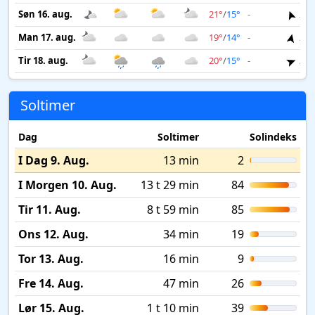
Søn 16. aug.
21°
/
15°
-
2 m
Man 17. aug.
19°
/
14°
-
2 m
Tir 18. aug.
20°
/
15°
-
2 m
Soltimer
Dag
Soltimer
Solindeks
I Dag 9. Aug.
13 min
2
I Morgen 10. Aug.
13 t 29 min
84
Tir 11. Aug.
8 t 59 min
85
Ons 12. Aug.
34 min
19
Tor 13. Aug.
16 min
9
Fre 14. Aug.
47 min
26
Lør 15. Aug.
1 t 10 min
39