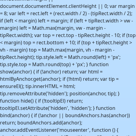
document.documentElement.clientHeight || 0; var margin
= 8; var left = rect.left + (rect.width / 2) - (tipRect.width / 2);
if (left < margin) left = margin; if (left + tipRect.width > vw -
margin) left = Math.max(margin, vw - margin -
tipRect.width); var top = rect.top - tipRect.height - 10; if (top
< margin) top = rect.bottom + 10; if (top + tipRect.height >
vh - margin) top = Math.max(margin, vh - margin -
tipRect.height); tip.style.left = Math.round(left) + 'px';
tip.style.top = Math.round(top) + 'px'; } function
show(anchor) { if (!anchor) return; var html =
htmlByAnchor.get(anchor); if (!html) return; var tip =
ensureEl(); tip.innerHTML = html;
tip.removeAttribute('hidden'); position(anchor, tip); }
function hide() { if (!tooltipEl) return;
tooltipEl.setAttribute('hidden', 'hidden'); } function
bind(anchor) { if (!anchor || boundAnchors.has(anchor))
return; boundAnchors.add(anchor);
anchor.addEventListener('mouseenter', function () {