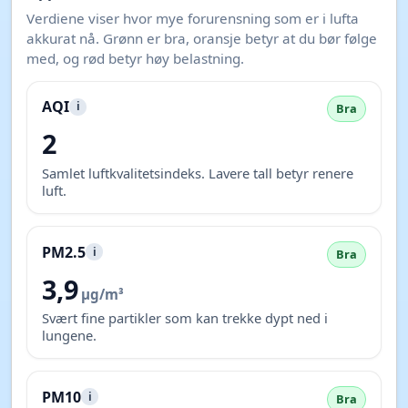
Verdiene viser hvor mye forurensning som er i lufta
akkurat nå. Grønn er bra, oransje betyr at du bør følge
med, og rød betyr høy belastning.
AQI
i
Bra
2
Samlet luftkvalitetsindeks. Lavere tall betyr renere
luft.
PM2.5
i
Bra
3,9
µg/m³
Svært fine partikler som kan trekke dypt ned i
lungene.
PM10
i
Bra