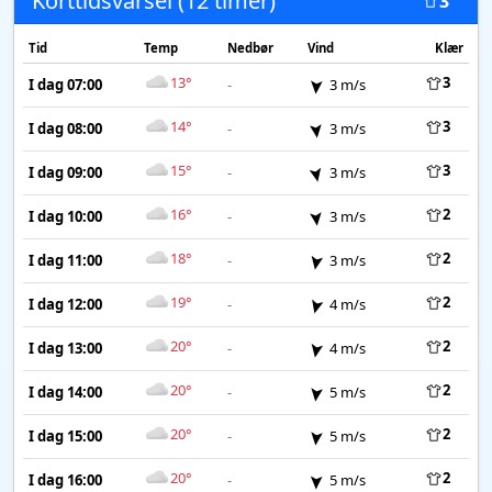
Korttidsvarsel (12 timer)
3
Tid
Temp
Nedbør
Vind
Klær
13°
3
I dag 07:00
-
3 m/s
14°
3
I dag 08:00
-
3 m/s
15°
3
I dag 09:00
-
3 m/s
16°
2
I dag 10:00
-
3 m/s
18°
2
I dag 11:00
-
3 m/s
19°
2
I dag 12:00
-
4 m/s
20°
2
I dag 13:00
-
4 m/s
20°
2
I dag 14:00
-
5 m/s
20°
2
I dag 15:00
-
5 m/s
20°
2
I dag 16:00
-
5 m/s