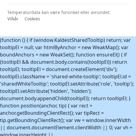
Temperaturdata kan være forsinket eller avrundet.
Vilkår
Cookies
(function () { if (window.KaldestSharedTooltip) return; var
tooltipEl = null; var htmlByAnchor = new WeakMap(); var
boundAnchors = new WeakSet(); function ensureEl() { if
(tooltipEl && document.body.contains(tooltipEl)) return
tooltipEl; tooltipEl = document.createElement('div');
tooltipEl.className = 'shared-white-tooltip'; tooltipEl.id =
'sharedWhiteTooltip'; tooltipEl.setAttribute('role', 'tooltip');
tooltipEl.setAttribute('hidden', 'hidden');
document.body.appendChild(tooltipEl); return tooltipEl; }
function position(anchor, tip) { var rect =
anchor.getBoundingClientRect(); var tipRect =
tip.getBoundingClientRect(); var vw = window.innerWidth
|| document.documentElement.clientWidth || 0; var vh =
window.innerHeight ||