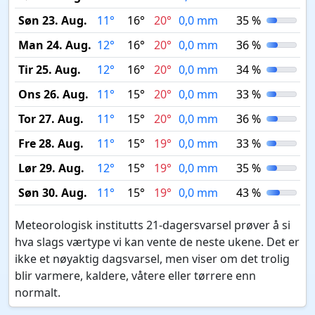
Søn 23. Aug.
11°
16°
20°
0,0 mm
35 %
Man 24. Aug.
12°
16°
20°
0,0 mm
36 %
Tir 25. Aug.
12°
16°
20°
0,0 mm
34 %
Ons 26. Aug.
11°
15°
20°
0,0 mm
33 %
Tor 27. Aug.
11°
15°
20°
0,0 mm
36 %
Fre 28. Aug.
11°
15°
19°
0,0 mm
33 %
Lør 29. Aug.
12°
15°
19°
0,0 mm
35 %
Søn 30. Aug.
11°
15°
19°
0,0 mm
43 %
Meteorologisk institutts 21-dagersvarsel prøver å si
hva slags værtype vi kan vente de neste ukene. Det er
ikke et nøyaktig dagsvarsel, men viser om det trolig
blir varmere, kaldere, våtere eller tørrere enn
normalt.