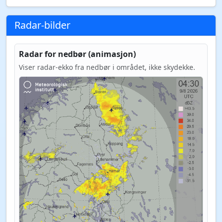
Radar-bilder
Radar for nedbør (animasjon)
Viser radar-ekko fra nedbør i området, ikke skydekke.