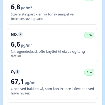
6,8
µg/m³
Større støvpartikler fra for eksempel vei,
bremsestøv og sand.
NO₂
i
Bra
6,6
µg/m³
Nitrogendioksid, ofte knyttet til eksos og tung
trafikk.
O₃
i
Bra
67,1
µg/m³
Ozon ved bakkenivå, som kan irritere luftveiene ved
høye nivåer.