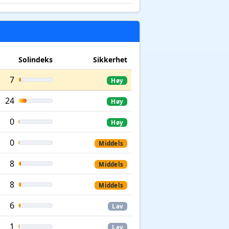
Solindeks
Sikkerhet
7
Høy
24
Høy
0
Høy
0
Middels
8
Middels
8
Middels
6
Lav
1
Lav