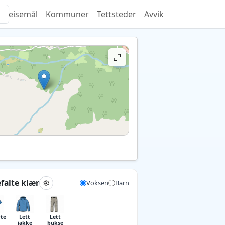
Reisemål
Kommuner
Tettsteder
Avvik
falte klær
Voksen
Barn
rte
Lett
Lett
jakke
bukse