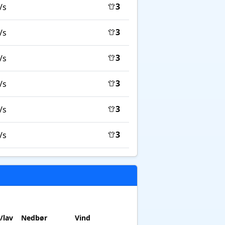
3
/s
3
/s
3
/s
3
/s
3
/s
3
/s
/lav
Nedbør
Vind