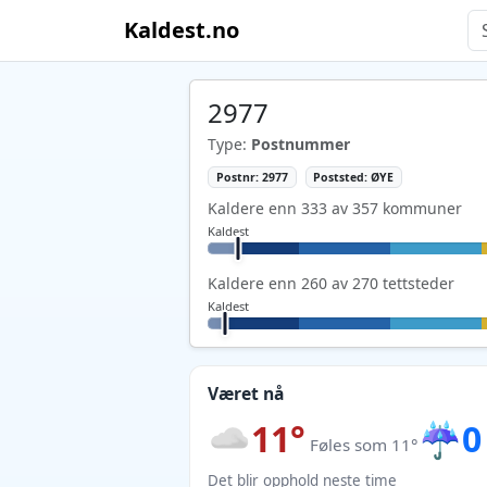
Kaldest.no
2977
Type:
Postnummer
Postnr: 2977
Poststed: ØYE
Kaldere enn 333 av 357 kommuner
Kaldest
Kaldere enn 260 av 270 tettsteder
Kaldest
Været nå
11°
☔
0
Føles som 11°
Det blir opphold neste time