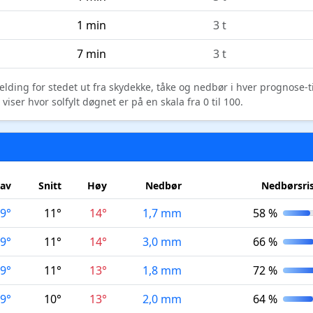
1 min
3 t
7 min
3 t
elding for stedet ut fra skydekke, tåke og nedbør i hver prognose-
ser hvor solfylt døgnet er på en skala fra 0 til 100.
av
Snitt
Høy
Nedbør
Nedbørsri
9°
11°
14°
1,7 mm
58 %
9°
11°
14°
3,0 mm
66 %
9°
11°
13°
1,8 mm
72 %
9°
10°
13°
2,0 mm
64 %