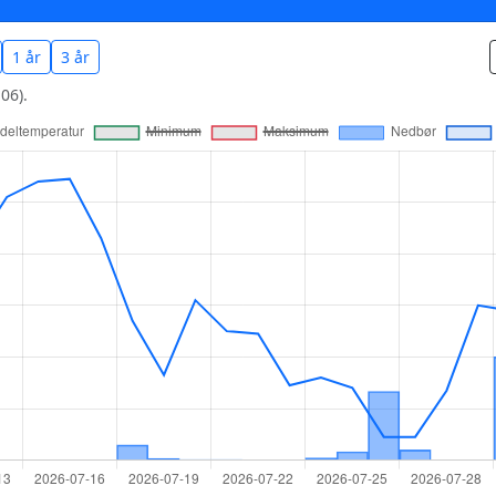
1 år
3 år
06).