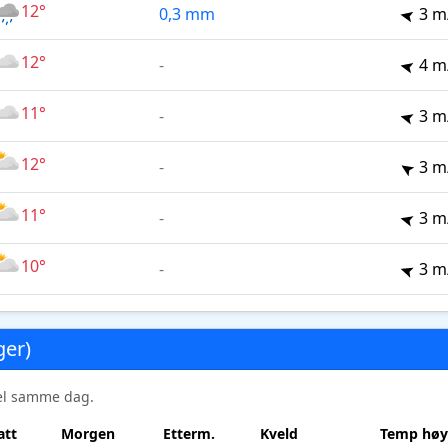
12°
0,3 mm
3 m
12°
-
4 m
11°
-
3 m
12°
-
3 m
11°
-
3 m
10°
-
3 m
ger)
sel samme dag.
att
Morgen
Etterm.
Kveld
Temp høy