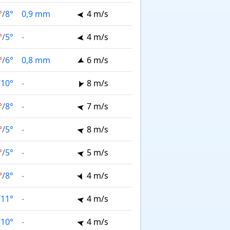
°
/
8°
0,9 mm
4 m/s
°
/
5°
-
4 m/s
°
/
6°
0,8 mm
6 m/s
/
10°
-
8 m/s
°
/
8°
-
7 m/s
°
/
5°
-
8 m/s
°
/
5°
-
5 m/s
°
/
8°
-
4 m/s
/
11°
-
4 m/s
/
10°
-
4 m/s