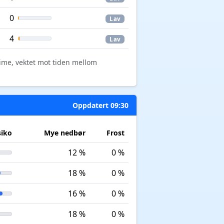
0
Lav
4
Lav
time, vektet mot tiden mellom
Oppdatert 09:30
siko
Mye nedbør
Frost
12 %
0 %
18 %
0 %
16 %
0 %
18 %
0 %