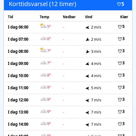
Korttidsvarsel (12 timer)
5
Tid
Temp
Nedbør
Vind
Klær
5°
5
I dag 06:00
-
2 m/s
6°
3
I dag 07:00
-
2 m/s
7°
3
I dag 08:00
-
3 m/s
7°
3
I dag 09:00
-
4 m/s
8°
3
I dag 10:00
-
4 m/s
9°
3
I dag 11:00
-
5 m/s
9°
3
I dag 12:00
-
7 m/s
9°
3
I dag 13:00
-
7 m/s
9°
3
I dag 14:00
-
7 m/s
9°
3