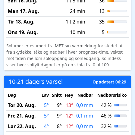
Søn 16. Aug.
1 t 5 min
36
Man 17. Aug.
24 min
13
Tir 18. Aug.
1 t 2 min
35
Ons 19. Aug.
10 min
5
Soltimer er estimert fra MET sin værmelding for stedet ut
fra skydekke, tåke og nedbør i hver prognose-time, vektet
mot tiden mellom soloppgang og solnedgang. Solindeks
viser hvor solfylt døgnet er på en skala fra 0 til 100.
10-21 dagers varsel
Oppdatert 06:29
Dag
Lav
Snitt
Høy
Nedbør
Nedbørsrisiko
My
Tor 20. Aug.
5°
9°
13°
0,0 mm
42 %
Fre 21. Aug.
5°
9°
12°
0,1 mm
46 %
Lør 22. Aug.
4°
8°
12°
0,0 mm
32 %