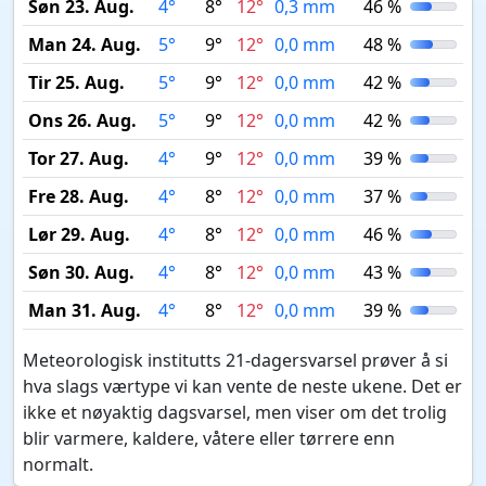
Søn 23. Aug.
4°
8°
12°
0,3 mm
46 %
Man 24. Aug.
5°
9°
12°
0,0 mm
48 %
Tir 25. Aug.
5°
9°
12°
0,0 mm
42 %
Ons 26. Aug.
5°
9°
12°
0,0 mm
42 %
Tor 27. Aug.
4°
9°
12°
0,0 mm
39 %
Fre 28. Aug.
4°
8°
12°
0,0 mm
37 %
Lør 29. Aug.
4°
8°
12°
0,0 mm
46 %
Søn 30. Aug.
4°
8°
12°
0,0 mm
43 %
Man 31. Aug.
4°
8°
12°
0,0 mm
39 %
Meteorologisk institutts 21-dagersvarsel prøver å si
hva slags værtype vi kan vente de neste ukene. Det er
ikke et nøyaktig dagsvarsel, men viser om det trolig
blir varmere, kaldere, våtere eller tørrere enn
normalt.