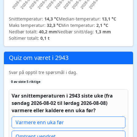
Snitttemperatur:
14,3 °C
Median-temperatur:
13,1 °C
Maks temperatur:
32,3 °C
Min temperatur:
2,1 °C
Nedbør totalt:
40,2 mm
Nedbør snitt/dag:
1,3 mm
Soltimer totalt:
0,1 t
Quiz om været i 2943
Svar på opptil tre spørsmål i dag.
0 av siste 5 riktige
Var snittemperaturen i 2943 siste uke (fra
søndag 2026-08-02 til lørdag 2026-08-08)
varmere eller kaldere enn uka før?
Varmere enn uka før
Omtrent uendret