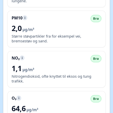
lungene.
PM10
i
Bra
2,0
µg/m³
Større støvpartikler fra for eksempel vei,
bremsestøv og sand.
NO₂
i
Bra
1,1
µg/m³
Nitrogendioksid, ofte knyttet til eksos og tung
trafikk.
O₃
i
Bra
64,6
µg/m³