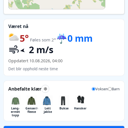
Været nå
5°
☔
0 mm
Føles som 2°
2 m/s
Oppdatert 10.08.2026, 04:00
Det blir opphold neste time
Anbefalte klær
Voksen
Barn
Lang­
Genser/­
Lett
Bukse
Hansker
ermet
fleece
jakke
topp