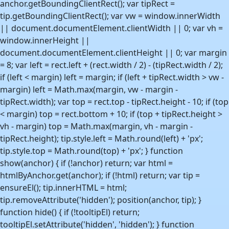
anchor.getBoundingClientRect(); var tipRect =
tip.getBoundingClientRect(); var vw = window.innerWidth
|| document.documentElement.clientWidth || 0; var vh =
window.innerHeight ||
document.documentElement.clientHeight || 0; var margin
= 8; var left = rect.left + (rect.width / 2) - (tipRect.width / 2);
if (left < margin) left = margin; if (left + tipRect.width > vw -
margin) left = Math.max(margin, vw - margin -
tipRect.width); var top = rect.top - tipRect.height - 10; if (top
< margin) top = rect.bottom + 10; if (top + tipRect.height >
vh - margin) top = Math.max(margin, vh - margin -
tipRect.height); tip.style.left = Math.round(left) + 'px';
tip.style.top = Math.round(top) + 'px'; } function
show(anchor) { if (!anchor) return; var html =
htmlByAnchor.get(anchor); if (!html) return; var tip =
ensureEl(); tip.innerHTML = html;
tip.removeAttribute('hidden'); position(anchor, tip); }
function hide() { if (!tooltipEl) return;
tooltipEl.setAttribute('hidden', 'hidden'); } function