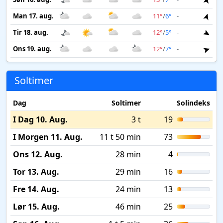
Man 17. aug.
11°
/
6°
-
3 m
Tir 18. aug.
12°
/
5°
-
3 m
Ons 19. aug.
12°
/
7°
-
3 m
Soltimer
Dag
Soltimer
Solindeks
I Dag 10. Aug.
3 t
19
I Morgen 11. Aug.
11 t 50 min
73
Ons 12. Aug.
28 min
4
Tor 13. Aug.
29 min
16
Fre 14. Aug.
24 min
13
Lør 15. Aug.
46 min
25