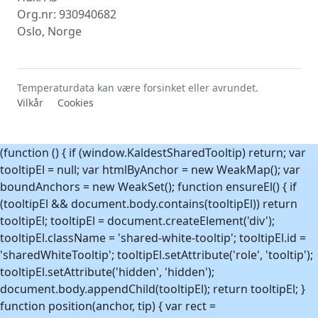
Org.nr: 930940682
Oslo, Norge
Temperaturdata kan være forsinket eller avrundet.
Vilkår
Cookies
(function () { if (window.KaldestSharedTooltip) return; var
tooltipEl = null; var htmlByAnchor = new WeakMap(); var
boundAnchors = new WeakSet(); function ensureEl() { if
(tooltipEl && document.body.contains(tooltipEl)) return
tooltipEl; tooltipEl = document.createElement('div');
tooltipEl.className = 'shared-white-tooltip'; tooltipEl.id =
'sharedWhiteTooltip'; tooltipEl.setAttribute('role', 'tooltip');
tooltipEl.setAttribute('hidden', 'hidden');
document.body.appendChild(tooltipEl); return tooltipEl; }
function position(anchor, tip) { var rect =