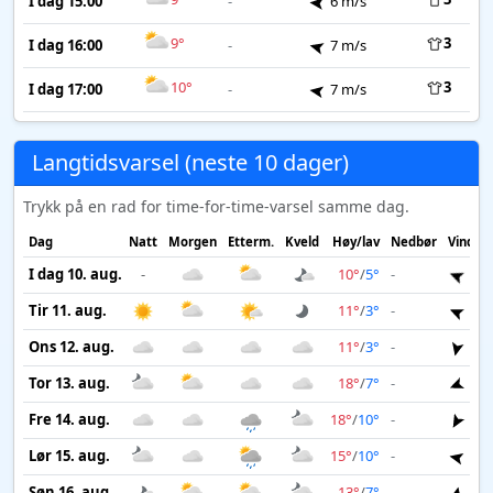
I dag 15:00
-
6 m/s
9°
3
I dag 16:00
-
7 m/s
10°
3
I dag 17:00
-
7 m/s
Langtidsvarsel (neste 10 dager)
Trykk på en rad for time-for-time-varsel samme dag.
Dag
Natt
Morgen
Etterm.
Kveld
Høy/lav
Nedbør
Vind
I dag 10. aug.
-
10°
/
5°
-
7 m
Tir 11. aug.
11°
/
3°
-
6 m
Ons 12. aug.
11°
/
3°
-
3 m
Tor 13. aug.
18°
/
7°
-
3 m
Fre 14. aug.
18°
/
10°
-
4 m
Lør 15. aug.
15°
/
10°
-
4 m
Søn 16. aug.
13°
/
7°
-
3 m