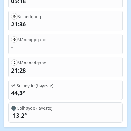
05:18
Solnedgang
21:36
Måneoppgang
-
Månenedgang
21:28
☀️ Solhøyde (høyeste)
44,3°
🌑 Solhøyde (laveste)
-13,2°