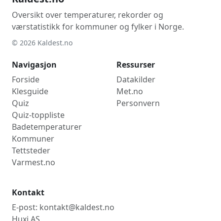
Oversikt over temperaturer, rekorder og
værstatistikk for kommuner og fylker i Norge.
© 2026 Kaldest.no
Navigasjon
Ressurser
Forside
Datakilder
Klesguide
Met.no
Quiz
Personvern
Quiz-toppliste
Badetemperaturer
Kommuner
Tettsteder
Varmest.no
Kontakt
E-post: kontakt@kaldest.no
Huxi AS