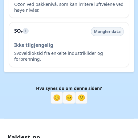
Ozon ved bakkenivå, som kan irritere luftveiene ved
høye nivåer.
SO₂
i
Mangler data
Ikke tilgjengelig
Svoveldioksid fra enkelte industrikilder og
forbrenning.
Hva synes du om denne siden?
😊
😐
🙁
Kaldest.no