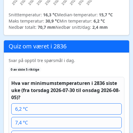
Snitttemperatur:
16,3 °C
Median-temperatur:
15,7 °C
Maks temperatur:
30,9 °C
Min temperatur:
6,2 °C
Nedbør totalt:
70,7 mm
Nedbør snitt/dag:
2,4 mm
Quiz om været i 2836
Svar på opptil tre spørsmål i dag.
0 av siste 5 riktige
Hva var minimumstemperaturen i 2836 siste
uke (fra torsdag 2026-07-30 til onsdag 2026-08-
05)?
6,2 °C
7,4 °C