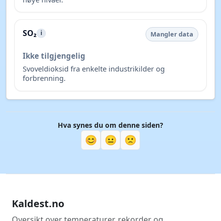
SO₂
i
Mangler data
Ikke tilgjengelig
Svoveldioksid fra enkelte industrikilder og
forbrenning.
Hva synes du om denne siden?
😊
😐
🙁
Kaldest.no
Oversikt over temperaturer, rekorder og