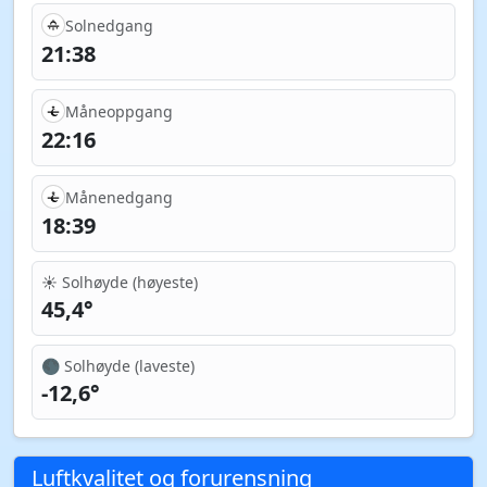
Solnedgang
21:38
Måneoppgang
22:16
Månenedgang
18:39
☀️ Solhøyde (høyeste)
45,4°
🌑 Solhøyde (laveste)
-12,6°
Luftkvalitet og forurensning