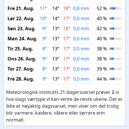
Fre 21. Aug.
11°
14°
18°
0,8 mm
52 %
Lør 22. Aug.
10°
14°
17°
0,0 mm
40 %
Søn 23. Aug.
9°
13°
18°
0,0 mm
42 %
Man 24. Aug.
9°
13°
17°
0,0 mm
40 %
Tir 25. Aug.
8°
13°
17°
0,0 mm
38 %
Ons 26. Aug.
9°
13°
17°
0,0 mm
38 %
Tor 27. Aug.
8°
13°
17°
0,0 mm
39 %
Fre 28. Aug.
9°
13°
17°
0,0 mm
44 %
Meteorologisk institutts 21-dagersvarsel prøver å si
hva slags værtype vi kan vente de neste ukene. Det er
ikke et nøyaktig dagsvarsel, men viser om det trolig
blir varmere, kaldere, våtere eller tørrere enn
normalt.