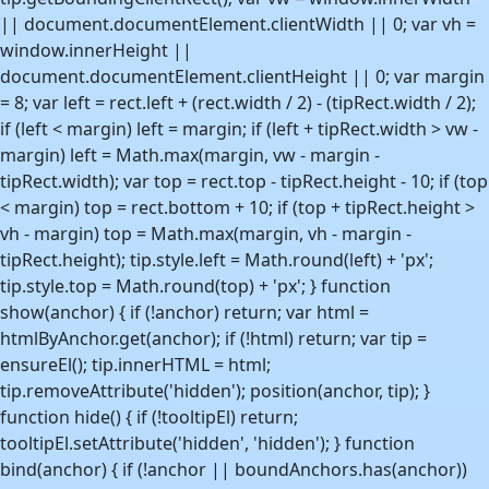
|| document.documentElement.clientWidth || 0; var vh =
window.innerHeight ||
document.documentElement.clientHeight || 0; var margin
= 8; var left = rect.left + (rect.width / 2) - (tipRect.width / 2);
if (left < margin) left = margin; if (left + tipRect.width > vw -
margin) left = Math.max(margin, vw - margin -
tipRect.width); var top = rect.top - tipRect.height - 10; if (top
< margin) top = rect.bottom + 10; if (top + tipRect.height >
vh - margin) top = Math.max(margin, vh - margin -
tipRect.height); tip.style.left = Math.round(left) + 'px';
tip.style.top = Math.round(top) + 'px'; } function
show(anchor) { if (!anchor) return; var html =
htmlByAnchor.get(anchor); if (!html) return; var tip =
ensureEl(); tip.innerHTML = html;
tip.removeAttribute('hidden'); position(anchor, tip); }
function hide() { if (!tooltipEl) return;
tooltipEl.setAttribute('hidden', 'hidden'); } function
bind(anchor) { if (!anchor || boundAnchors.has(anchor))