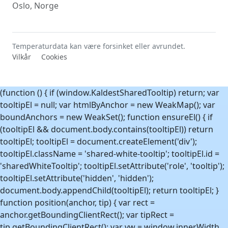
Oslo, Norge
Temperaturdata kan være forsinket eller avrundet.
Vilkår
Cookies
(function () { if (window.KaldestSharedTooltip) return; var
tooltipEl = null; var htmlByAnchor = new WeakMap(); var
boundAnchors = new WeakSet(); function ensureEl() { if
(tooltipEl && document.body.contains(tooltipEl)) return
tooltipEl; tooltipEl = document.createElement('div');
tooltipEl.className = 'shared-white-tooltip'; tooltipEl.id =
'sharedWhiteTooltip'; tooltipEl.setAttribute('role', 'tooltip');
tooltipEl.setAttribute('hidden', 'hidden');
document.body.appendChild(tooltipEl); return tooltipEl; }
function position(anchor, tip) { var rect =
anchor.getBoundingClientRect(); var tipRect =
tip.getBoundingClientRect(); var vw = window.innerWidth