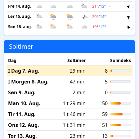
Fre 14. aug.
21°
/
13°
-
3 m
Lør 15. aug.
20°
/
14°
-
2 m
Søn 16. aug.
19°
/
12°
-
2 m
Soltimer
Dag
Soltimer
Solindeks
I Dag 7. Aug.
29 min
8
I Morgen 8. Aug.
47 min
5
Søn 9. Aug.
2 min
0
Man 10. Aug.
1 t 29 min
50
Tir 11. Aug.
1 t 46 min
59
Ons 12. Aug.
1 t 31 min
51
Tor 13. Aug.
23 min
13