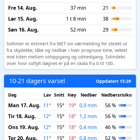
Fre 14. Aug.
37 min
21
Lør 15. Aug.
1 t 8 min
38
Søn 16. Aug.
52 min
29
Soltimer er estimert fra MET sin værmelding for stedet ut
fra skydekke, tåke og nedbør i hver prognose-time, vektet
mot tiden mellom soloppgang og solnedgang. Solindeks
viser hvor solfylt døgnet er på en skala fra 0 til 100.
10-21 dagers varsel
Oppdatert 15:29
Dag
Lav
Snitt
Høy
Nedbør
Nedbørsrisiko
M
Man 17. Aug.
11°
15°
19°
0,9 mm
56 %
Tir 18. Aug.
12°
15°
18°
1,2 mm
56 %
Ons 19. Aug.
12°
15°
18°
0,4 mm
46 %
Tor 20. Aug.
11°
15°
18°
0,8 mm
52 %