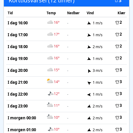
Korttidsvarsel (12 timer)
3
Tid
Temp
Nedbør
Vind
Klær
16°
2
I dag 16:00
-
1 m/s
17°
2
I dag 17:00
-
1 m/s
16°
2
I dag 18:00
-
2 m/s
16°
2
I dag 19:00
-
1 m/s
15°
3
I dag 20:00
-
3 m/s
14°
3
I dag 21:00
-
1 m/s
12°
3
I dag 22:00
-
1 m/s
11°
3
I dag 23:00
-
2 m/s
10°
3
I morgen 00:00
-
2 m/s
10°
3
I morgen 01:00
-
2 m/s