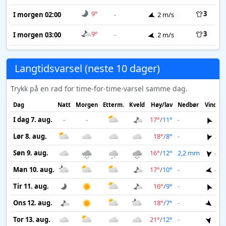
9°
3
I morgen 02:00
-
2 m/s
9°
3
I morgen 03:00
-
2 m/s
Langtidsvarsel (neste 10 dager)
Trykk på en rad for time-for-time-varsel samme dag.
Dag
Natt
Morgen
Etterm.
Kveld
Høy/lav
Nedbør
Vind
I dag 7. aug.
-
-
17°
/
11°
-
3 m
Lør 8. aug.
18°
/
8°
-
3 m
Søn 9. aug.
16°
/
12°
2,2 mm
4 m
Man 10. aug.
17°
/
10°
-
4 m
Tir 11. aug.
16°
/
9°
-
3 m
Ons 12. aug.
18°
/
7°
-
2 m
Tor 13. aug.
21°
/
12°
-
3 m