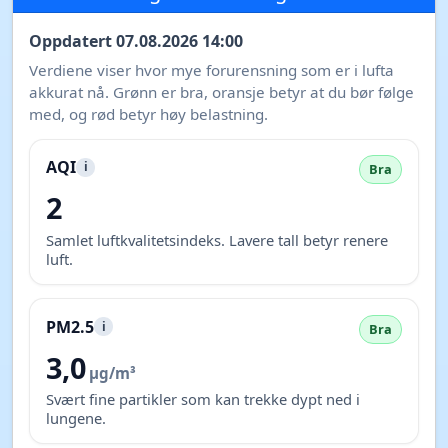
Oppdatert 07.08.2026 14:00
Verdiene viser hvor mye forurensning som er i lufta
akkurat nå. Grønn er bra, oransje betyr at du bør følge
med, og rød betyr høy belastning.
AQI
i
Bra
2
Samlet luftkvalitetsindeks. Lavere tall betyr renere
luft.
PM2.5
i
Bra
3,0
µg/m³
Svært fine partikler som kan trekke dypt ned i
lungene.