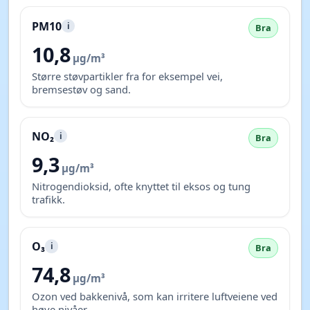
PM10
i
Bra
10,8
µg/m³
Større støvpartikler fra for eksempel vei,
bremsestøv og sand.
NO₂
i
Bra
9,3
µg/m³
Nitrogendioksid, ofte knyttet til eksos og tung
trafikk.
O₃
i
Bra
74,8
µg/m³
Ozon ved bakkenivå, som kan irritere luftveiene ved
høye nivåer.