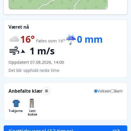
Været nå
16°
☔
0 mm
Føles som 16°
1 m/s
Oppdatert 07.08.2026, 14:00
Det blir opphold neste time
Anbefalte klær
Voksen
Barn
T-skjorte
Lett
bukse