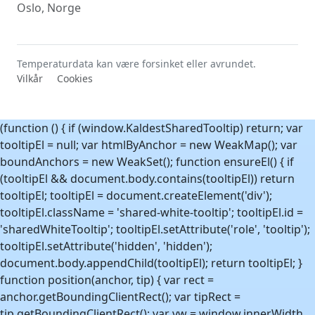
Oslo, Norge
Temperaturdata kan være forsinket eller avrundet.
Vilkår
Cookies
(function () { if (window.KaldestSharedTooltip) return; var
tooltipEl = null; var htmlByAnchor = new WeakMap(); var
boundAnchors = new WeakSet(); function ensureEl() { if
(tooltipEl && document.body.contains(tooltipEl)) return
tooltipEl; tooltipEl = document.createElement('div');
tooltipEl.className = 'shared-white-tooltip'; tooltipEl.id =
'sharedWhiteTooltip'; tooltipEl.setAttribute('role', 'tooltip');
tooltipEl.setAttribute('hidden', 'hidden');
document.body.appendChild(tooltipEl); return tooltipEl; }
function position(anchor, tip) { var rect =
anchor.getBoundingClientRect(); var tipRect =
tip.getBoundingClientRect(); var vw = window.innerWidth