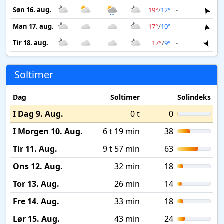
Søn 16. aug.
19°
/
12°
-
2 m
Man 17. aug.
17°
/
10°
-
2 m
Tir 18. aug.
17°
/
9°
-
1 m
Soltimer
Dag
Soltimer
Solindeks
I Dag 9. Aug.
0 t
0
I Morgen 10. Aug.
6 t 19 min
38
Tir 11. Aug.
9 t 57 min
63
Ons 12. Aug.
32 min
18
Tor 13. Aug.
26 min
14
Fre 14. Aug.
33 min
18
Lør 15. Aug.
43 min
24