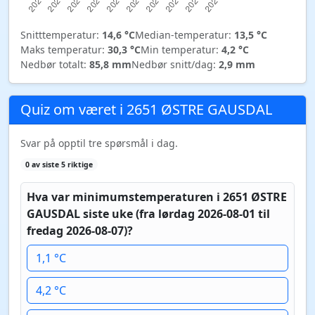
Snitttemperatur:
14,6 °C
Median-temperatur:
13,5 °C
Maks temperatur:
30,3 °C
Min temperatur:
4,2 °C
Nedbør totalt:
85,8 mm
Nedbør snitt/dag:
2,9 mm
Quiz om været i 2651 ØSTRE GAUSDAL
Svar på opptil tre spørsmål i dag.
0 av siste 5 riktige
Hva var minimumstemperaturen i 2651 ØSTRE
GAUSDAL siste uke (fra lørdag 2026-08-01 til
fredag 2026-08-07)?
1,1 °C
4,2 °C