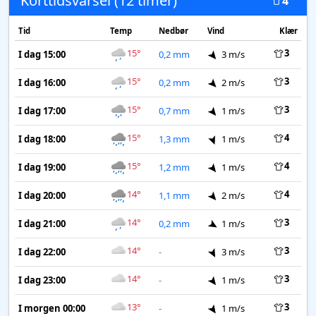
Korttidsvarsel (12 timer)
4
Tid
Temp
Nedbør
Vind
Klær
15°
3
I dag 15:00
0,2 mm
3 m/s
15°
3
I dag 16:00
0,2 mm
2 m/s
15°
3
I dag 17:00
0,7 mm
1 m/s
15°
4
I dag 18:00
1,3 mm
1 m/s
15°
4
I dag 19:00
1,2 mm
1 m/s
14°
4
I dag 20:00
1,1 mm
2 m/s
14°
3
I dag 21:00
0,2 mm
1 m/s
14°
3
I dag 22:00
-
3 m/s
14°
3
I dag 23:00
-
1 m/s
13°
3
I morgen 00:00
-
1 m/s