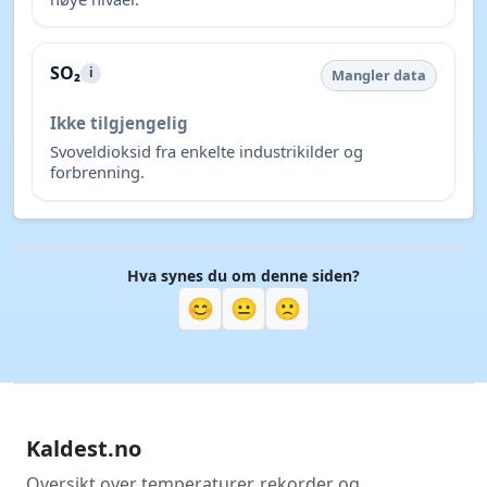
SO₂
i
Mangler data
Ikke tilgjengelig
Svoveldioksid fra enkelte industrikilder og
forbrenning.
Hva synes du om denne siden?
😊
😐
🙁
Kaldest.no
Oversikt over temperaturer, rekorder og