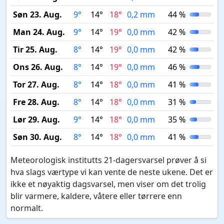
Søn 23. Aug.
9°
14°
18°
0,2 mm
44 %
Man 24. Aug.
9°
14°
19°
0,0 mm
42 %
Tir 25. Aug.
8°
14°
19°
0,0 mm
42 %
Ons 26. Aug.
8°
14°
19°
0,0 mm
46 %
Tor 27. Aug.
8°
14°
18°
0,0 mm
41 %
Fre 28. Aug.
8°
14°
18°
0,0 mm
31 %
Lør 29. Aug.
9°
14°
18°
0,0 mm
35 %
Søn 30. Aug.
8°
14°
18°
0,0 mm
41 %
Meteorologisk institutts 21-dagersvarsel prøver å si
hva slags værtype vi kan vente de neste ukene. Det er
ikke et nøyaktig dagsvarsel, men viser om det trolig
blir varmere, kaldere, våtere eller tørrere enn
normalt.