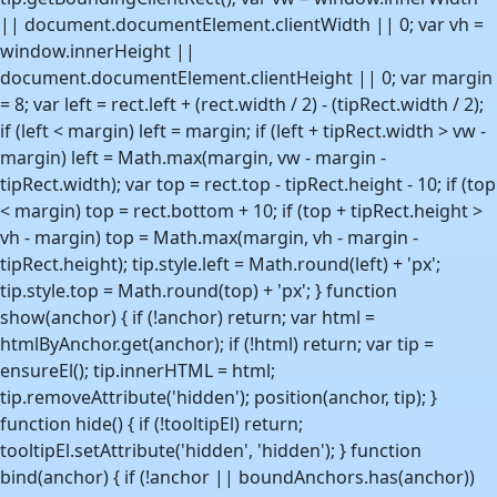
|| document.documentElement.clientWidth || 0; var vh =
window.innerHeight ||
document.documentElement.clientHeight || 0; var margin
= 8; var left = rect.left + (rect.width / 2) - (tipRect.width / 2);
if (left < margin) left = margin; if (left + tipRect.width > vw -
margin) left = Math.max(margin, vw - margin -
tipRect.width); var top = rect.top - tipRect.height - 10; if (top
< margin) top = rect.bottom + 10; if (top + tipRect.height >
vh - margin) top = Math.max(margin, vh - margin -
tipRect.height); tip.style.left = Math.round(left) + 'px';
tip.style.top = Math.round(top) + 'px'; } function
show(anchor) { if (!anchor) return; var html =
htmlByAnchor.get(anchor); if (!html) return; var tip =
ensureEl(); tip.innerHTML = html;
tip.removeAttribute('hidden'); position(anchor, tip); }
function hide() { if (!tooltipEl) return;
tooltipEl.setAttribute('hidden', 'hidden'); } function
bind(anchor) { if (!anchor || boundAnchors.has(anchor))