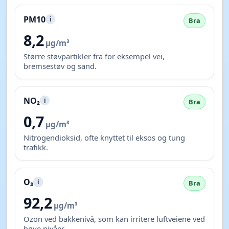
PM10
i
Bra
8,2
µg/m³
Større støvpartikler fra for eksempel vei,
bremsestøv og sand.
NO₂
i
Bra
0,7
µg/m³
Nitrogendioksid, ofte knyttet til eksos og tung
trafikk.
O₃
i
Bra
92,2
µg/m³
Ozon ved bakkenivå, som kan irritere luftveiene ved
høye nivåer.