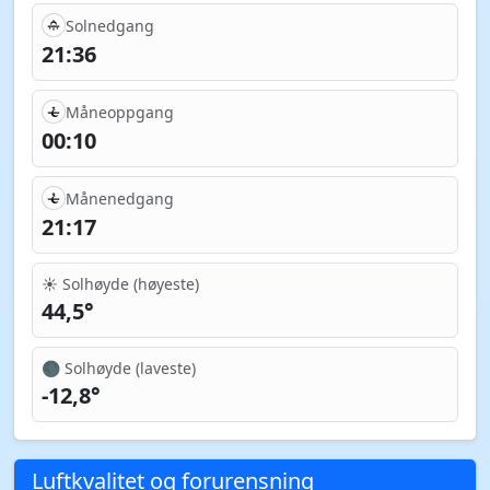
Solnedgang
21:36
Måneoppgang
00:10
Månenedgang
21:17
☀️ Solhøyde (høyeste)
44,5°
🌑 Solhøyde (laveste)
-12,8°
Luftkvalitet og forurensning