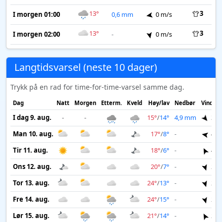
13°
3
I morgen 01:00
0,6 mm
0 m/s
13°
3
I morgen 02:00
-
0 m/s
Langtidsvarsel (neste 10 dager)
Trykk på en rad for time-for-time-varsel samme dag.
Dag
Natt
Morgen
Etterm.
Kveld
Høy/lav
Nedbør
Vind
I dag 9. aug.
-
-
15°
/
14°
4,9 mm
3 m
Man 10. aug.
17°
/
8°
-
4 m
Tir 11. aug.
18°
/
6°
-
4 m
Ons 12. aug.
20°
/
7°
-
2 m
Tor 13. aug.
24°
/
13°
-
2 m
Fre 14. aug.
24°
/
15°
-
2 m
Lør 15. aug.
21°
/
14°
-
2 m