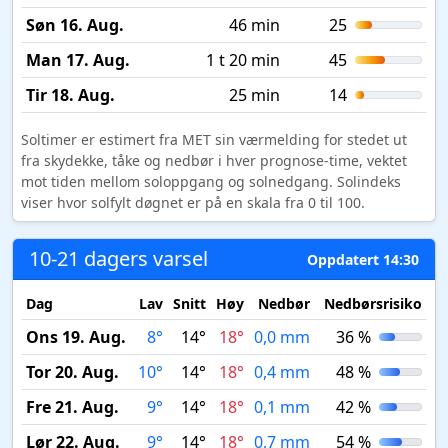
Søn 16. Aug.
46 min
25
Man 17. Aug.
1 t 20 min
45
Tir 18. Aug.
25 min
14
Soltimer er estimert fra MET sin værmelding for stedet ut
fra skydekke, tåke og nedbør i hver prognose-time, vektet
mot tiden mellom soloppgang og solnedgang. Solindeks
viser hvor solfylt døgnet er på en skala fra 0 til 100.
10-21 dagers varsel
Oppdatert 14:30
Dag
Lav
Snitt
Høy
Nedbør
Nedbørsrisiko
M
Ons 19. Aug.
8°
14°
18°
0,0 mm
36 %
Tor 20. Aug.
10°
14°
18°
0,4 mm
48 %
Fre 21. Aug.
9°
14°
18°
0,1 mm
42 %
Lør 22. Aug.
9°
14°
18°
0,7 mm
54 %