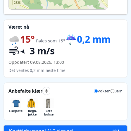
Været nå
15°
☔
0,2 mm
Føles som 15°
3 m/s
Oppdatert 09.08.2026, 13:00
Det ventes 0,2 mm neste time
Anbefalte klær
Voksen
Barn
T-skjorte
Regn­
Lett
jakke
bukse