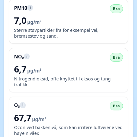
PM10
i
Bra
7,0
µg/m³
Større støvpartikler fra for eksempel vei,
bremsestøv og sand.
NO₂
i
Bra
6,7
µg/m³
Nitrogendioksid, ofte knyttet til eksos og tung
trafikk.
O₃
i
Bra
67,7
µg/m³
Ozon ved bakkenivå, som kan irritere luftveiene ved
høye nivåer.