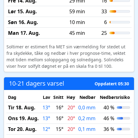
Fre 14. Aug.
29 min
16
Lør 15. Aug.
59 min
33
Søn 16. Aug.
10 min
6
Man 17. Aug.
45 min
25
Soltimer er estimert fra MET sin værmelding for stedet ut
fra skydekke, tåke og nedbør i hver prognose-time, vektet
mot tiden mellom soloppgang og solnedgang. Solindeks
viser hvor solfylt døgnet er på en skala fra 0 til 100.
10-21 dagers varsel
Oppdatert 05:30
Dag
Lav
Snitt
Høy
Nedbør
Nedbørsrisiko
M
Tir 18. Aug.
13°
16°
20°
0,0 mm
40 %
Ons 19. Aug.
13°
16°
20°
0,2 mm
46 %
Tor 20. Aug.
12°
15°
20°
0,1 mm
36 %