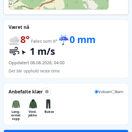
Været nå
8°
☔
0 mm
Føles som 8°
1 m/s
Oppdatert 08.08.2026, 04:00
Det blir opphold neste time
Anbefalte klær
Voksen
Barn
Lang­
Vind­
Bukse
ermet
jakke
topp