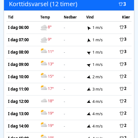
Korttidsvarsel (12 timer)
3
Tid
Temp
Nedbør
Vind
Klær
8°
3
I dag 06:00
-
1 m/s
9°
3
I dag 07:00
-
1 m/s
11°
3
I dag 08:00
-
1 m/s
13°
3
I dag 09:00
-
1 m/s
15°
2
I dag 10:00
-
2 m/s
17°
2
I dag 11:00
-
3 m/s
18°
2
I dag 12:00
-
4 m/s
19°
2
I dag 13:00
-
4 m/s
19°
2
I dag 14:00
-
4 m/s
19°
2