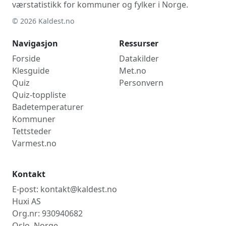
værstatistikk for kommuner og fylker i Norge.
© 2026 Kaldest.no
Navigasjon
Ressurser
Forside
Datakilder
Klesguide
Met.no
Quiz
Personvern
Quiz-toppliste
Badetemperaturer
Kommuner
Tettsteder
Varmest.no
Kontakt
E-post: kontakt@kaldest.no
Huxi AS
Org.nr: 930940682
Oslo, Norge