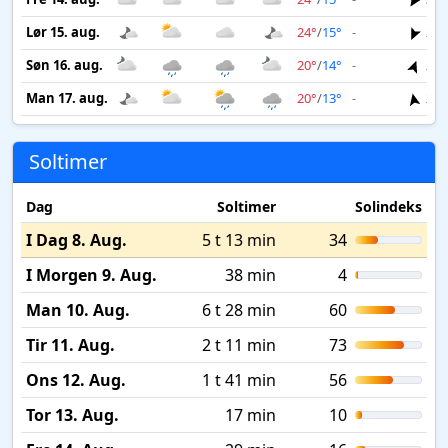
Lør 15. aug.
24°
/
15°
-
2 m
Søn 16. aug.
20°
/
14°
-
2 m
Man 17. aug.
20°
/
13°
-
2 m
Soltimer
Dag
Soltimer
Solindeks
I Dag 8. Aug.
5 t 13 min
34
I Morgen 9. Aug.
38 min
4
Man 10. Aug.
6 t 28 min
60
Tir 11. Aug.
2 t 11 min
73
Ons 12. Aug.
1 t 41 min
56
Tor 13. Aug.
17 min
10