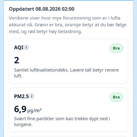
Oppdatert 08.08.2026 02:00
Verdiene viser hvor mye forurensning som er i lufta
akkurat nå. Grønn er bra, oransje betyr at du bør følge
med, og rød betyr høy belastning.
AQI
i
Bra
2
Samlet luftkvalitetsindeks. Lavere tall betyr renere
luft.
PM2.5
i
Bra
6,9
µg/m³
Svært fine partikler som kan trekke dypt ned i
lungene.