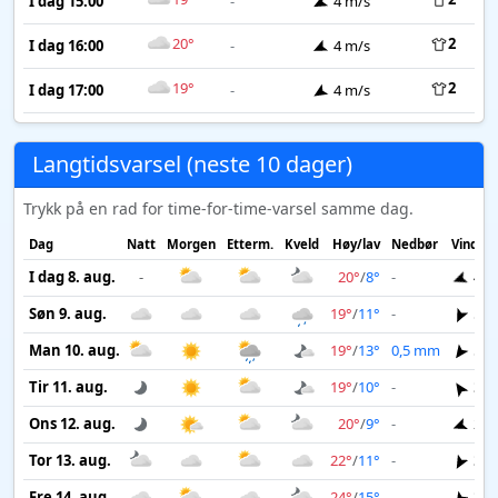
I dag 15:00
-
4 m/s
20°
2
I dag 16:00
-
4 m/s
19°
2
I dag 17:00
-
4 m/s
Langtidsvarsel (neste 10 dager)
Trykk på en rad for time-for-time-varsel samme dag.
Dag
Natt
Morgen
Etterm.
Kveld
Høy/lav
Nedbør
Vind
I dag 8. aug.
-
20°
/
8°
-
4 m
Søn 9. aug.
19°
/
11°
-
5 m
Man 10. aug.
19°
/
13°
0,5 mm
5 m
Tir 11. aug.
19°
/
10°
-
3 m
Ons 12. aug.
20°
/
9°
-
2 m
Tor 13. aug.
22°
/
11°
-
3 m
Fre 14. aug.
24°
/
15°
-
3 m