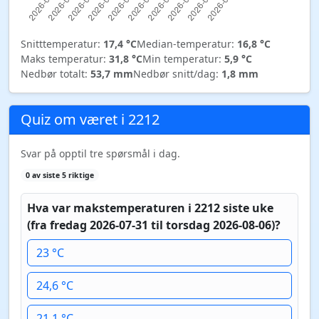
Snitttemperatur:
17,4 °C
Median-temperatur:
16,8 °C
Maks temperatur:
31,8 °C
Min temperatur:
5,9 °C
Nedbør totalt:
53,7 mm
Nedbør snitt/dag:
1,8 mm
Quiz om været i 2212
Svar på opptil tre spørsmål i dag.
0 av siste 5 riktige
Hva var makstemperaturen i 2212 siste uke
(fra fredag 2026-07-31 til torsdag 2026-08-06)?
23 °C
24,6 °C
21,1 °C