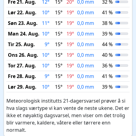
Fre 21. Aug.
12°
15°
20°
0,0 mm
32 %
Lør 22. Aug.
10°
15°
19°
0,0 mm
41 %
Søn 23. Aug.
11°
15°
19°
0,0 mm
38 %
Man 24. Aug.
10°
15°
19°
0,0 mm
39 %
Tir 25. Aug.
9°
15°
19°
0,0 mm
44 %
Ons 26. Aug.
10°
15°
19°
0,0 mm
40 %
Tor 27. Aug.
10°
15°
19°
0,0 mm
36 %
Fre 28. Aug.
9°
15°
19°
0,0 mm
41 %
Lør 29. Aug.
10°
15°
19°
0,0 mm
39 %
Meteorologisk institutts 21-dagersvarsel prøver å si
hva slags værtype vi kan vente de neste ukene. Det er
ikke et nøyaktig dagsvarsel, men viser om det trolig
blir varmere, kaldere, våtere eller tørrere enn
normalt.