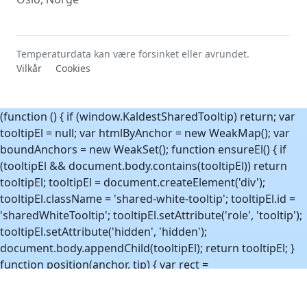
Temperaturdata kan være forsinket eller avrundet.
Vilkår
Cookies
(function () { if (window.KaldestSharedTooltip) return; var
tooltipEl = null; var htmlByAnchor = new WeakMap(); var
boundAnchors = new WeakSet(); function ensureEl() { if
(tooltipEl && document.body.contains(tooltipEl)) return
tooltipEl; tooltipEl = document.createElement('div');
tooltipEl.className = 'shared-white-tooltip'; tooltipEl.id =
'sharedWhiteTooltip'; tooltipEl.setAttribute('role', 'tooltip');
tooltipEl.setAttribute('hidden', 'hidden');
document.body.appendChild(tooltipEl); return tooltipEl; }
function position(anchor, tip) { var rect =
anchor.getBoundingClientRect(); var tipRect =
tip.getBoundingClientRect(); var vw = window.innerWidth