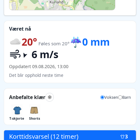
Været nå
20°
☔
0 mm
Føles som 20°
6 m/s
Oppdatert 09.08.2026, 13:00
Det blir opphold neste time
Anbefalte klær
Voksen
Barn
T-skjorte
Shorts
Korttidsvarsel (12 timer)
3