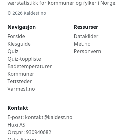
værstatistikk for kommuner og fylker i Norge.
© 2026 Kaldest.no
Navigasjon
Ressurser
Forside
Datakilder
Klesguide
Met.no
Quiz
Personvern
Quiz-toppliste
Badetemperaturer
Kommuner
Tettsteder
Varmest.no
Kontakt
E-post: kontakt@kaldest.no
Huxi AS
Org.nr: 930940682
Oslo, Norge