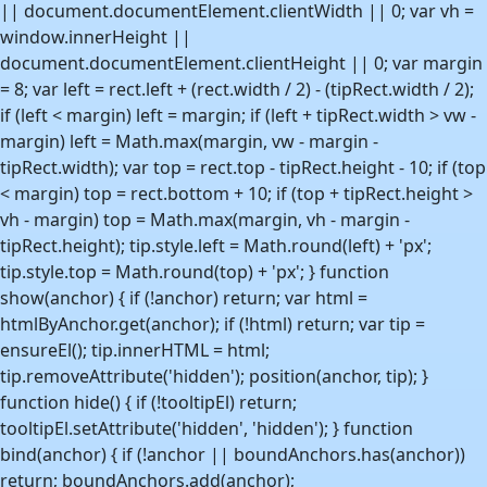
|| document.documentElement.clientWidth || 0; var vh =
window.innerHeight ||
document.documentElement.clientHeight || 0; var margin
= 8; var left = rect.left + (rect.width / 2) - (tipRect.width / 2);
if (left < margin) left = margin; if (left + tipRect.width > vw -
margin) left = Math.max(margin, vw - margin -
tipRect.width); var top = rect.top - tipRect.height - 10; if (top
< margin) top = rect.bottom + 10; if (top + tipRect.height >
vh - margin) top = Math.max(margin, vh - margin -
tipRect.height); tip.style.left = Math.round(left) + 'px';
tip.style.top = Math.round(top) + 'px'; } function
show(anchor) { if (!anchor) return; var html =
htmlByAnchor.get(anchor); if (!html) return; var tip =
ensureEl(); tip.innerHTML = html;
tip.removeAttribute('hidden'); position(anchor, tip); }
function hide() { if (!tooltipEl) return;
tooltipEl.setAttribute('hidden', 'hidden'); } function
bind(anchor) { if (!anchor || boundAnchors.has(anchor))
return; boundAnchors.add(anchor);