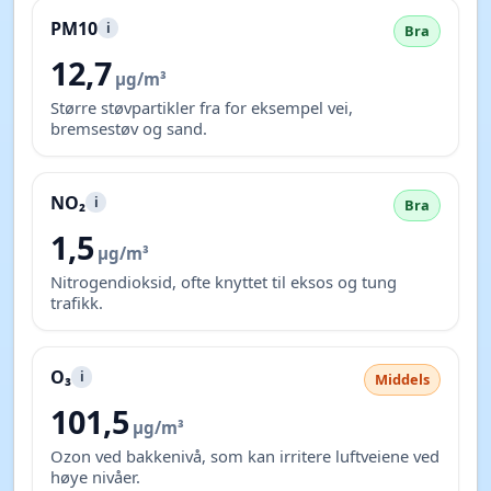
PM10
i
Bra
12,7
µg/m³
Større støvpartikler fra for eksempel vei,
bremsestøv og sand.
NO₂
i
Bra
1,5
µg/m³
Nitrogendioksid, ofte knyttet til eksos og tung
trafikk.
O₃
i
Middels
101,5
µg/m³
Ozon ved bakkenivå, som kan irritere luftveiene ved
høye nivåer.