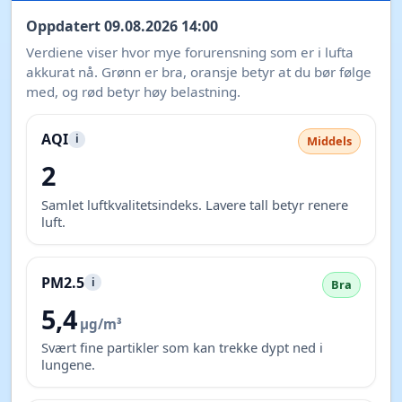
Oppdatert 09.08.2026 14:00
Verdiene viser hvor mye forurensning som er i lufta
akkurat nå. Grønn er bra, oransje betyr at du bør følge
med, og rød betyr høy belastning.
AQI
i
Middels
2
Samlet luftkvalitetsindeks. Lavere tall betyr renere
luft.
PM2.5
i
Bra
5,4
µg/m³
Svært fine partikler som kan trekke dypt ned i
lungene.