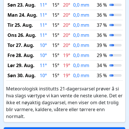
Søn 23. Aug.
11°
15°
20°
0,0 mm
36 %
Man 24. Aug.
11°
15°
20°
0,0 mm
36 %
Tir 25. Aug.
11°
15°
20°
0,0 mm
37 %
Ons 26. Aug.
11°
15°
20°
0,0 mm
36 %
Tor 27. Aug.
10°
15°
20°
0,0 mm
39 %
Fre 28. Aug.
10°
15°
19°
0,0 mm
29 %
Lør 29. Aug.
11°
15°
19°
0,0 mm
34 %
Søn 30. Aug.
10°
15°
19°
0,0 mm
35 %
Meteorologisk institutts 21-dagersvarsel prøver å si
hva slags værtype vi kan vente de neste ukene. Det er
ikke et nøyaktig dagsvarsel, men viser om det trolig
blir varmere, kaldere, våtere eller tørrere enn
normalt.