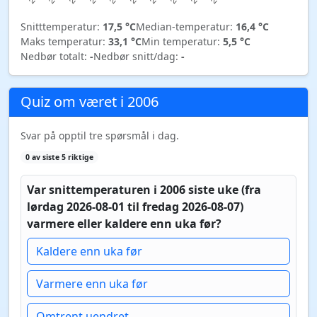
Snitttemperatur:
17,5 °C
Median-temperatur:
16,4 °C
Maks temperatur:
33,1 °C
Min temperatur:
5,5 °C
Nedbør totalt:
-
Nedbør snitt/dag:
-
Quiz om været i 2006
Svar på opptil tre spørsmål i dag.
0 av siste 5 riktige
Var snittemperaturen i 2006 siste uke (fra
lørdag 2026-08-01 til fredag 2026-08-07)
varmere eller kaldere enn uka før?
Kaldere enn uka før
Varmere enn uka før
Omtrent uendret