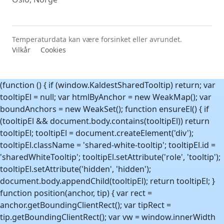
Temperaturdata kan være forsinket eller avrundet.
Vilkår
Cookies
(function () { if (window.KaldestSharedTooltip) return; var
tooltipEl = null; var htmlByAnchor = new WeakMap(); var
boundAnchors = new WeakSet(); function ensureEl() { if
(tooltipEl && document.body.contains(tooltipEl)) return
tooltipEl; tooltipEl = document.createElement('div');
tooltipEl.className = 'shared-white-tooltip'; tooltipEl.id =
'sharedWhiteTooltip'; tooltipEl.setAttribute('role', 'tooltip');
tooltipEl.setAttribute('hidden', 'hidden');
document.body.appendChild(tooltipEl); return tooltipEl; }
function position(anchor, tip) { var rect =
anchor.getBoundingClientRect(); var tipRect =
tip.getBoundingClientRect(); var vw = window.innerWidth