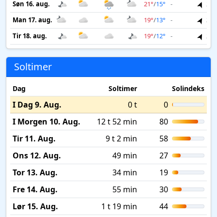
Søn 16. aug.
21°
/
15°
-
2 m
Man 17. aug.
19°
/
13°
-
3 m
Tir 18. aug.
19°
/
12°
-
2 m
Soltimer
Dag
Soltimer
Solindeks
I Dag 9. Aug.
0 t
0
I Morgen 10. Aug.
12 t 52 min
80
Tir 11. Aug.
9 t 2 min
58
Ons 12. Aug.
49 min
27
Tor 13. Aug.
34 min
19
Fre 14. Aug.
55 min
30
Lør 15. Aug.
1 t 19 min
44