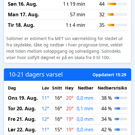
Søn 16. Aug.
1 t 19 min
44
Man 17. Aug.
57 min
32
Tir 18. Aug.
1 t 4 min
35
Soltimer er estimert fra MET sin værmelding for stedet ut
fra skydekke, tåke og nedbør i hver prognose-time, vektet
mot tiden mellom soloppgang og solnedgang. Solindeks
viser hvor solfylt døgnet er på en skala fra 0 til 100.
10-21 dagers varsel
Oppdatert 15:29
Dag
Lav
Snitt
Høy
Nedbør
Nedbørsrisiko
M
Ons 19. Aug.
11°
16°
20°
0,0 mm
38 %
Tor 20. Aug.
12°
16°
20°
0,1 mm
44 %
Fre 21. Aug.
12°
16°
19°
0,0 mm
34 %
Lør 22. Aug.
11°
15°
19°
0,0 mm
42 %