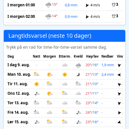
15°
3
I morgen 01:00
0,8 mm
4 m/s
14°
3
I morgen 02:00
0,9 mm
4 m/s
Langtidsvarsel (neste 10 dager)
Trykk på en rad for time-for-time-varsel samme dag.
Dag
Natt
Morgen
Etterm.
Kveld
Høy/lav
Nedbør
Vind
I dag 9. aug.
-
-
20°
/
16°
1,9 mm
7 m
Man 10. aug.
21°
/
13°
2,4 mm
5 m
Tir 11. aug.
21°
/
10°
-
4 m
Ons 12. aug.
21°
/
11°
-
3 m
Tor 13. aug.
23°
/
14°
-
4 m
Fre 14. aug.
24°
/
16°
-
4 m
Lør 15. aug.
23°
/
16°
-
2 m