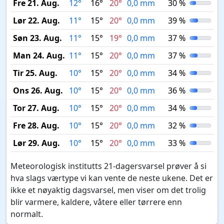
Fre 21. Aug.
12°
16°
20°
0,0 mm
30 %
Lør 22. Aug.
11°
15°
20°
0,0 mm
39 %
Søn 23. Aug.
11°
15°
19°
0,0 mm
37 %
Man 24. Aug.
11°
15°
20°
0,0 mm
37 %
Tir 25. Aug.
10°
15°
20°
0,0 mm
34 %
Ons 26. Aug.
10°
15°
20°
0,0 mm
36 %
Tor 27. Aug.
10°
15°
20°
0,0 mm
34 %
Fre 28. Aug.
10°
15°
20°
0,0 mm
32 %
Lør 29. Aug.
10°
15°
20°
0,0 mm
33 %
Meteorologisk institutts 21-dagersvarsel prøver å si
hva slags værtype vi kan vente de neste ukene. Det er
ikke et nøyaktig dagsvarsel, men viser om det trolig
blir varmere, kaldere, våtere eller tørrere enn
normalt.