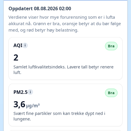
Oppdatert 08.08.2026 02:00
Verdiene viser hvor mye forurensning som er i lufta
akkurat nå. Grønn er bra, oransje betyr at du bør følge
med, og rød betyr høy belastning.
AQI
i
Bra
2
Samlet luftkvalitetsindeks. Lavere tall betyr renere
luft.
PM2.5
i
Bra
3,6
µg/m³
Svært fine partikler som kan trekke dypt ned i
lungene.