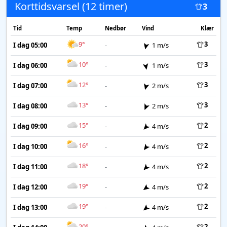
Korttidsvarsel (12 timer)
3
Tid
Temp
Nedbør
Vind
Klær
9°
3
I dag 05:00
-
1 m/s
10°
3
I dag 06:00
-
1 m/s
12°
3
I dag 07:00
-
2 m/s
13°
3
I dag 08:00
-
2 m/s
15°
2
I dag 09:00
-
4 m/s
16°
2
I dag 10:00
-
4 m/s
18°
2
I dag 11:00
-
4 m/s
19°
2
I dag 12:00
-
4 m/s
19°
2
I dag 13:00
-
4 m/s
20°
2