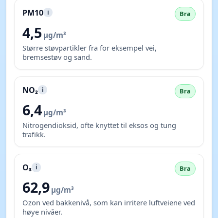
PM10
i
Bra
4,5
µg/m³
Større støvpartikler fra for eksempel vei,
bremsestøv og sand.
NO₂
i
Bra
6,4
µg/m³
Nitrogendioksid, ofte knyttet til eksos og tung
trafikk.
O₃
i
Bra
62,9
µg/m³
Ozon ved bakkenivå, som kan irritere luftveiene ved
høye nivåer.