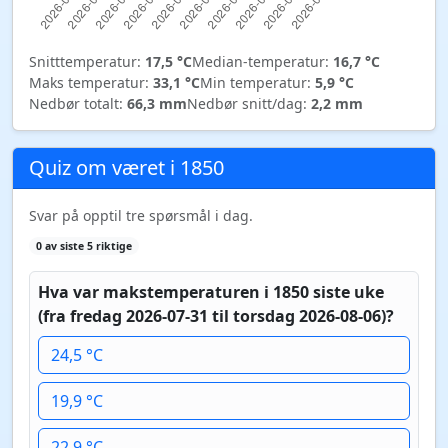
Snitttemperatur:
17,5 °C
Median-temperatur:
16,7 °C
Maks temperatur:
33,1 °C
Min temperatur:
5,9 °C
Nedbør totalt:
66,3 mm
Nedbør snitt/dag:
2,2 mm
Quiz om været i 1850
Svar på opptil tre spørsmål i dag.
0 av siste 5 riktige
Hva var makstemperaturen i 1850 siste uke
(fra fredag 2026-07-31 til torsdag 2026-08-06)?
24,5 °C
19,9 °C
22,9 °C