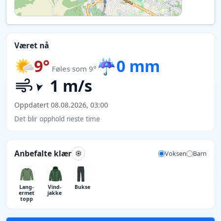
Været nå
9°
☔
0 mm
Føles som 9°
1 m/s
Oppdatert 08.08.2026, 03:00
Det blir opphold neste time
Anbefalte klær
Voksen
Barn
Lang­
Vind­
Bukse
ermet
jakke
topp