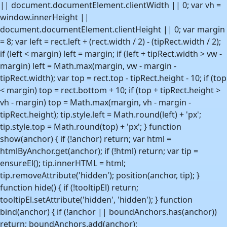
|| document.documentElement.clientWidth || 0; var vh =
window.innerHeight ||
document.documentElement.clientHeight || 0; var margin
= 8; var left = rect.left + (rect.width / 2) - (tipRect.width / 2);
if (left < margin) left = margin; if (left + tipRect.width > vw -
margin) left = Math.max(margin, vw - margin -
tipRect.width); var top = rect.top - tipRect.height - 10; if (top
< margin) top = rect.bottom + 10; if (top + tipRect.height >
vh - margin) top = Math.max(margin, vh - margin -
tipRect.height); tip.style.left = Math.round(left) + 'px';
tip.style.top = Math.round(top) + 'px'; } function
show(anchor) { if (!anchor) return; var html =
htmlByAnchor.get(anchor); if (!html) return; var tip =
ensureEl(); tip.innerHTML = html;
tip.removeAttribute('hidden'); position(anchor, tip); }
function hide() { if (!tooltipEl) return;
tooltipEl.setAttribute('hidden', 'hidden'); } function
bind(anchor) { if (!anchor || boundAnchors.has(anchor))
return; boundAnchors.add(anchor);