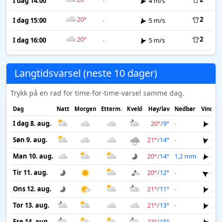
I dag 14:00
-
4 m/s
20°
2
I dag 15:00
-
5 m/s
20°
2
I dag 16:00
-
5 m/s
Langtidsvarsel (neste 10 dager)
Trykk på en rad for time-for-time-varsel samme dag.
Dag
Natt
Morgen
Etterm.
Kveld
Høy/lav
Nedbør
Vind
I dag 8. aug.
20°
/
9°
-
5 m
Søn 9. aug.
21°
/
14°
-
6 m
Man 10. aug.
20°
/
14°
1,2 mm
6 m
Tir 11. aug.
20°
/
12°
-
4 m
Ons 12. aug.
21°
/
11°
-
3 m
Tor 13. aug.
21°
/
13°
-
5 m
Fre 14. aug.
23°
/
15°
-
5 m