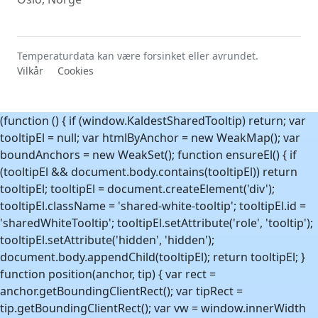
Temperaturdata kan være forsinket eller avrundet.
Vilkår
Cookies
(function () { if (window.KaldestSharedTooltip) return; var
tooltipEl = null; var htmlByAnchor = new WeakMap(); var
boundAnchors = new WeakSet(); function ensureEl() { if
(tooltipEl && document.body.contains(tooltipEl)) return
tooltipEl; tooltipEl = document.createElement('div');
tooltipEl.className = 'shared-white-tooltip'; tooltipEl.id =
'sharedWhiteTooltip'; tooltipEl.setAttribute('role', 'tooltip');
tooltipEl.setAttribute('hidden', 'hidden');
document.body.appendChild(tooltipEl); return tooltipEl; }
function position(anchor, tip) { var rect =
anchor.getBoundingClientRect(); var tipRect =
tip.getBoundingClientRect(); var vw = window.innerWidth