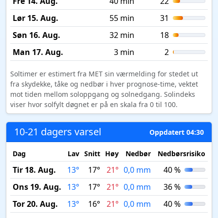
Fre 14. Aug.
40 min
22
Lør 15. Aug.
55 min
31
Søn 16. Aug.
32 min
18
Man 17. Aug.
3 min
2
Soltimer er estimert fra MET sin værmelding for stedet ut
fra skydekke, tåke og nedbør i hver prognose-time, vektet
mot tiden mellom soloppgang og solnedgang. Solindeks
viser hvor solfylt døgnet er på en skala fra 0 til 100.
10-21 dagers varsel
Oppdatert 04:30
Dag
Lav
Snitt
Høy
Nedbør
Nedbørsrisiko
M
Tir 18. Aug.
13°
17°
21°
0,0 mm
40 %
Ons 19. Aug.
13°
17°
21°
0,0 mm
36 %
Tor 20. Aug.
13°
16°
21°
0,0 mm
40 %