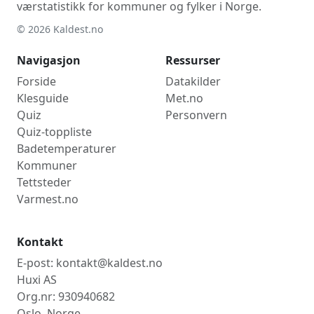
værstatistikk for kommuner og fylker i Norge.
© 2026 Kaldest.no
Navigasjon
Ressurser
Forside
Datakilder
Klesguide
Met.no
Quiz
Personvern
Quiz-toppliste
Badetemperaturer
Kommuner
Tettsteder
Varmest.no
Kontakt
E-post: kontakt@kaldest.no
Huxi AS
Org.nr: 930940682
Oslo, Norge