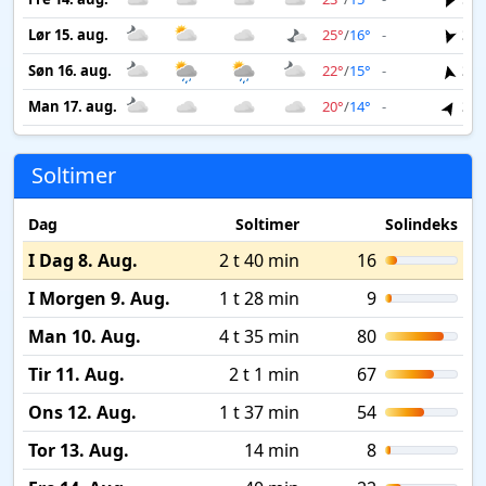
Lør 15. aug.
25°
/
16°
-
3 m
Søn 16. aug.
22°
/
15°
-
3 m
Man 17. aug.
20°
/
14°
-
3 m
Soltimer
Dag
Soltimer
Solindeks
I Dag 8. Aug.
2 t 40 min
16
I Morgen 9. Aug.
1 t 28 min
9
Man 10. Aug.
4 t 35 min
80
Tir 11. Aug.
2 t 1 min
67
Ons 12. Aug.
1 t 37 min
54
Tor 13. Aug.
14 min
8