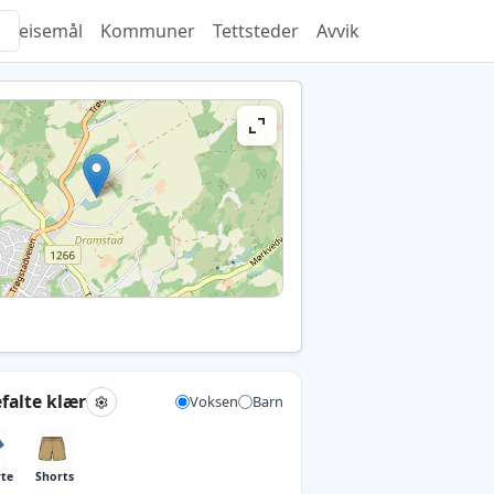
Reisemål
Kommuner
Tettsteder
Avvik
falte klær
Voksen
Barn
rte
Shorts