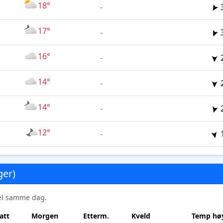
18°
-
17°
-
16°
-
14°
-
14°
-
12°
-
ger)
sel samme dag.
att
Morgen
Etterm.
Kveld
Temp høy