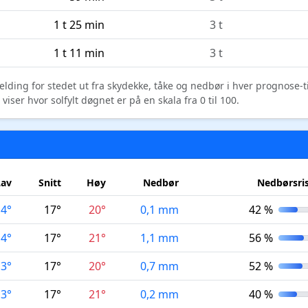
1 t 25 min
3 t
1 t 11 min
3 t
elding for stedet ut fra skydekke, tåke og nedbør i hver prognose-
ser hvor solfylt døgnet er på en skala fra 0 til 100.
Lav
Snitt
Høy
Nedbør
Nedbørsri
14°
17°
20°
0,1 mm
42 %
14°
17°
21°
1,1 mm
56 %
13°
17°
20°
0,7 mm
52 %
13°
17°
21°
0,2 mm
40 %