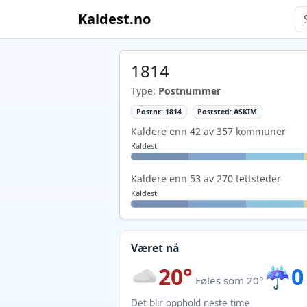
Kaldest.no
1814
Type:
Postnummer
Postnr: 1814
Poststed: ASKIM
Kaldere enn 42 av 357 kommuner
Kaldest
Kaldere enn 53 av 270 tettsteder
Kaldest
Været nå
20°
☔
0
Føles som 20°
Det blir opphold neste time