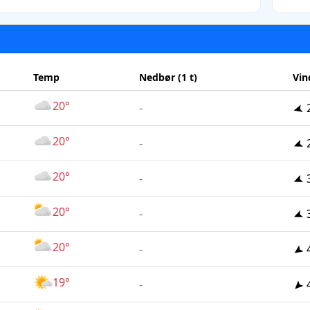
Temp
Nedbør (1 t)
Vin
20°
-
20°
-
20°
-
20°
-
20°
-
19°
-