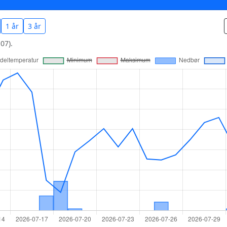
1 år
3 år
07).