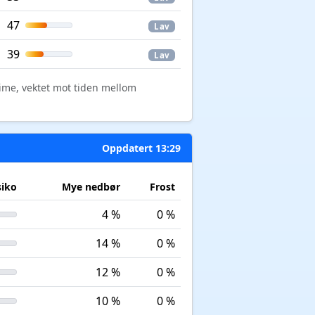
47
Lav
39
Lav
time, vektet mot tiden mellom
Oppdatert 13:29
siko
Mye nedbør
Frost
4 %
0 %
14 %
0 %
12 %
0 %
10 %
0 %