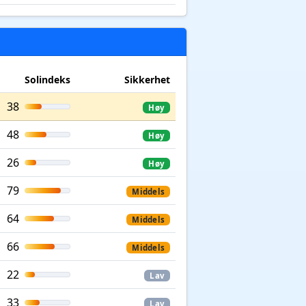
Solindeks
Sikkerhet
38
Høy
48
Høy
26
Høy
79
Middels
64
Middels
66
Middels
22
Lav
33
Lav