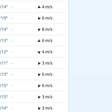
/
14°
-
4 m/s
1°
/
9°
-
6 m/s
/
14°
-
8 m/s
/
13°
-
6 m/s
/
12°
-
4 m/s
/
11°
-
3 m/s
/
13°
-
6 m/s
/
15°
-
6 m/s
/
15°
-
3 m/s
/
14°
-
3 m/s