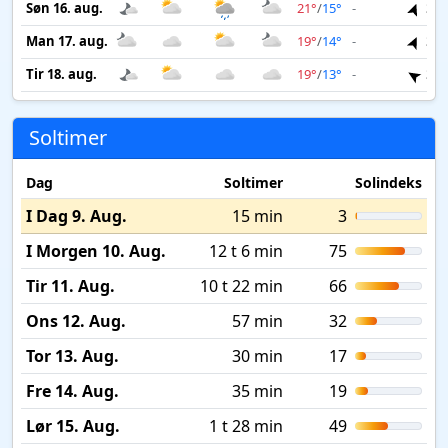
Søn 16. aug.
21°
/
15°
-
3 m
Man 17. aug.
19°
/
14°
-
3 m
Tir 18. aug.
19°
/
13°
-
3 m
Soltimer
Dag
Soltimer
Solindeks
I Dag 9. Aug.
15 min
3
I Morgen 10. Aug.
12 t 6 min
75
Tir 11. Aug.
10 t 22 min
66
Ons 12. Aug.
57 min
32
Tor 13. Aug.
30 min
17
Fre 14. Aug.
35 min
19
Lør 15. Aug.
1 t 28 min
49