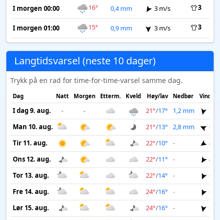
16°
3
I morgen 00:00
0,4 mm
3 m/s
15°
3
I morgen 01:00
0,9 mm
3 m/s
Langtidsvarsel (neste 10 dager)
Trykk på en rad for time-for-time-varsel samme dag.
Dag
Natt
Morgen
Etterm.
Kveld
Høy/lav
Nedbør
Vind
I dag 9. aug.
-
-
21°
/
17°
1,2 mm
7 m
Man 10. aug.
21°
/
13°
2,8 mm
6 m
Tir 11. aug.
22°
/
10°
-
4 m
Ons 12. aug.
22°
/
11°
-
4 m
Tor 13. aug.
22°
/
14°
-
6 m
Fre 14. aug.
24°
/
16°
-
6 m
Lør 15. aug.
24°
/
16°
-
3 m