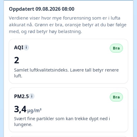
Oppdatert 09.08.2026 08:00
Verdiene viser hvor mye forurensning som er i lufta
akkurat nå. Grønn er bra, oransje betyr at du bør følge
med, og rød betyr høy belastning.
AQI
i
Bra
2
Samlet luftkvalitetsindeks. Lavere tall betyr renere
luft.
PM2.5
i
Bra
3,4
µg/m³
Svært fine partikler som kan trekke dypt ned i
lungene.