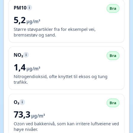
PM10
i
Bra
5,2
µg/m³
Større støvpartikler fra for eksempel vei,
bremsestøv og sand.
NO₂
i
Bra
1,4
µg/m³
Nitrogendioksid, ofte knyttet til eksos og tung
trafikk.
O₃
i
Bra
73,3
µg/m³
Ozon ved bakkenivå, som kan irritere luftveiene ved
høye nivåer.