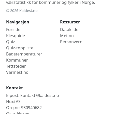
værstatistikk for kommuner og fylker i Norge.
© 2026 Kaldest.no
Navigasjon
Ressurser
Forside
Datakilder
Klesguide
Met.no
Quiz
Personvern
Quiz-toppliste
Badetemperaturer
Kommuner
Tettsteder
Varmest.no
Kontakt
E-post: kontakt@kaldest.no
Huxi AS
Org.nr: 930940682
Oslo, Norge