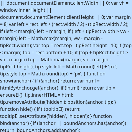
|| document.documentElement.clientWidth || 0; var vh =
window.innerHeight ||
document.documentElement.clientHeight || 0; var margin
= 8; var left = rect.left + (rect.width / 2) - (tipRect.width / 2);
if (left < margin) left = margin; if (left + tipRect.width > vw -
margin) left = Math.max(margin, vw - margin -
tipRect.width); var top = rect.top - tipRect.height - 10; if (top
< margin) top = rect.bottom + 10; if (top + tipRect.height >
vh - margin) top = Math.max(margin, vh - margin -
tipRect.height); tip.style.left = Math.round(left) + 'px';
tip.style.top = Math.round(top) + 'px'; } function
show(anchor) { if (!anchor) return; var html =
htmlByAnchor.get(anchor); if (!html) return; var tip =
ensureEl(); tip.innerHTML = html;
tip.removeAttribute('hidden'); position(anchor, tip); }
function hide() { if (!tooltipEl) return;
tooltipEl.setAttribute('hidden', 'hidden'); } function
bind(anchor) { if (!anchor || boundAnchors.has(anchor))
return; boundAnchors.add(anchor);