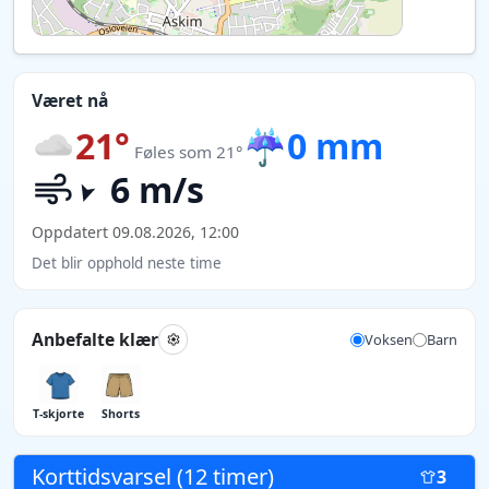
Været nå
21°
☔
0 mm
Føles som 21°
6 m/s
Oppdatert 09.08.2026, 12:00
Det blir opphold neste time
Anbefalte klær
Voksen
Barn
T-skjorte
Shorts
Korttidsvarsel (12 timer)
3