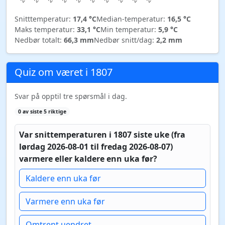
Snitttemperatur:
17,4 °C
Median-temperatur:
16,5 °C
Maks temperatur:
33,1 °C
Min temperatur:
5,9 °C
Nedbør totalt:
66,3 mm
Nedbør snitt/dag:
2,2 mm
Quiz om været i 1807
Svar på opptil tre spørsmål i dag.
0 av siste 5 riktige
Var snittemperaturen i 1807 siste uke (fra
lørdag 2026-08-01 til fredag 2026-08-07)
varmere eller kaldere enn uka før?
Kaldere enn uka før
Varmere enn uka før
Omtrent uendret