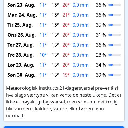
Søn 23. Aug.
11°
16°
20°
0,0 mm
36 %
Man 24. Aug.
11°
16°
21°
0,0 mm
36 %
Tir 25. Aug.
11°
16°
20°
0,0 mm
35 %
Ons 26. Aug.
11°
15°
20°
0,0 mm
31 %
Tor 27. Aug.
11°
15°
20°
0,0 mm
36 %
Fre 28. Aug.
10°
15°
20°
0,0 mm
28 %
Lør 29. Aug.
11°
15°
20°
0,0 mm
34 %
Søn 30. Aug.
11°
15°
19°
0,0 mm
39 %
Meteorologisk institutts 21-dagersvarsel prøver å si
hva slags værtype vi kan vente de neste ukene. Det er
ikke et nøyaktig dagsvarsel, men viser om det trolig
blir varmere, kaldere, våtere eller tørrere enn
normalt.