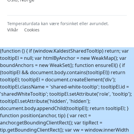
Temperaturdata kan være forsinket eller avrundet.
Vilkår
Cookies
(function () { if (window.KaldestSharedTooltip) return; var
tooltipEl = null; var htmlByAnchor = new WeakMap(); var
boundAnchors = new WeakSet(); function ensureEl() { if
(tooltipEl && document.body.contains(tooltipEl)) return
tooltipEl; tooltipEl = document.createElement('div');
tooltipEl.className = 'shared-white-tooltip'; tooltipEl.id =
'sharedWhiteTooltip'; tooltipEl.setAttribute('role', 'tooltip');
tooltipEl.setAttribute('hidden', 'hidden');
document.body.appendChild(tooltipEl); return tooltipEl; }
function position(anchor, tip) { var rect =
anchor.getBoundingClientRect(); var tipRect =
tip.getBoundingClientRect(); var vw = window.innerWidth