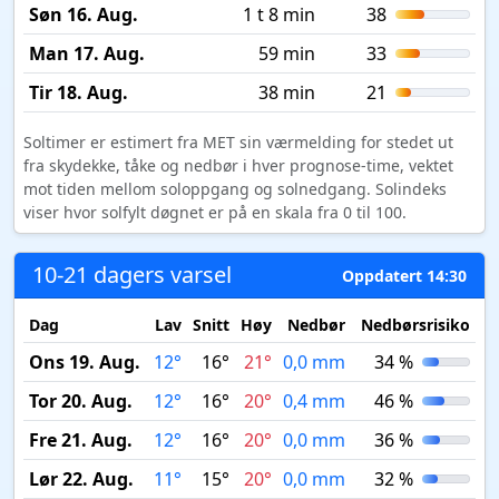
Søn 16. Aug.
1 t 8 min
38
Man 17. Aug.
59 min
33
Tir 18. Aug.
38 min
21
Soltimer er estimert fra MET sin værmelding for stedet ut
fra skydekke, tåke og nedbør i hver prognose-time, vektet
mot tiden mellom soloppgang og solnedgang. Solindeks
viser hvor solfylt døgnet er på en skala fra 0 til 100.
10-21 dagers varsel
Oppdatert 14:30
Dag
Lav
Snitt
Høy
Nedbør
Nedbørsrisiko
M
Ons 19. Aug.
12°
16°
21°
0,0 mm
34 %
Tor 20. Aug.
12°
16°
20°
0,4 mm
46 %
Fre 21. Aug.
12°
16°
20°
0,0 mm
36 %
Lør 22. Aug.
11°
15°
20°
0,0 mm
32 %