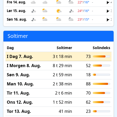
Fre 14. aug.
22°
/
16°
-
4 m
Lør 15. aug.
24°
/
16°
-
3 m
Søn 16. aug.
23°
/
15°
-
3 m
Soltimer
Dag
Soltimer
Solindeks
I Dag 7. Aug.
3 t 18 min
73
I Morgen 8. Aug.
8 t 29 min
52
Søn 9. Aug.
2 t 59 min
18
Man 10. Aug.
2 t 38 min
88
Tir 11. Aug.
2 t 6 min
70
Ons 12. Aug.
1 t 52 min
62
Tor 13. Aug.
41 min
23