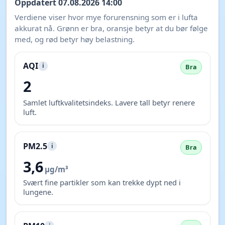
Oppdatert 07.08.2026 14:00
Verdiene viser hvor mye forurensning som er i lufta
akkurat nå. Grønn er bra, oransje betyr at du bør følge
med, og rød betyr høy belastning.
AQI
i
Bra
2
Samlet luftkvalitetsindeks. Lavere tall betyr renere
luft.
PM2.5
i
Bra
3,6
µg/m³
Svært fine partikler som kan trekke dypt ned i
lungene.