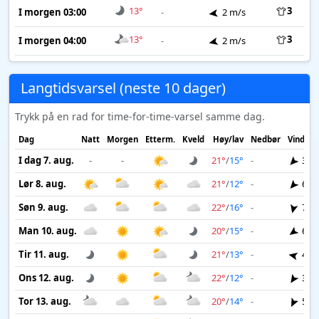
13°
3
I morgen 03:00
-
2 m/s
13°
3
I morgen 04:00
-
2 m/s
Langtidsvarsel (neste 10 dager)
Trykk på en rad for time-for-time-varsel samme dag.
Dag
Natt
Morgen
Etterm.
Kveld
Høy/lav
Nedbør
Vind
I dag 7. aug.
-
-
21°
/
15°
-
3 m
Lør 8. aug.
21°
/
12°
-
6 m
Søn 9. aug.
22°
/
16°
-
7 m
Man 10. aug.
20°
/
15°
-
6 m
Tir 11. aug.
21°
/
13°
-
4 m
Ons 12. aug.
22°
/
12°
-
3 m
Tor 13. aug.
20°
/
14°
-
5 m