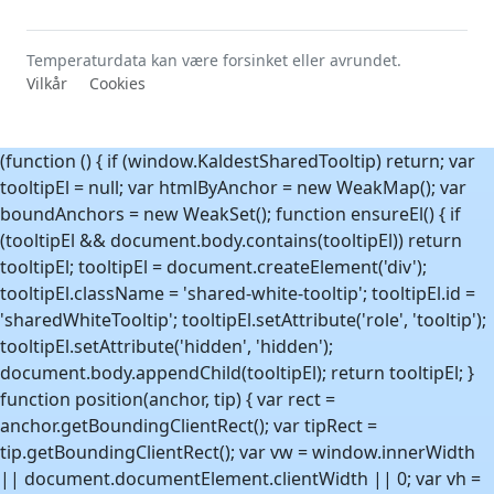
Temperaturdata kan være forsinket eller avrundet.
Vilkår
Cookies
(function () { if (window.KaldestSharedTooltip) return; var
tooltipEl = null; var htmlByAnchor = new WeakMap(); var
boundAnchors = new WeakSet(); function ensureEl() { if
(tooltipEl && document.body.contains(tooltipEl)) return
tooltipEl; tooltipEl = document.createElement('div');
tooltipEl.className = 'shared-white-tooltip'; tooltipEl.id =
'sharedWhiteTooltip'; tooltipEl.setAttribute('role', 'tooltip');
tooltipEl.setAttribute('hidden', 'hidden');
document.body.appendChild(tooltipEl); return tooltipEl; }
function position(anchor, tip) { var rect =
anchor.getBoundingClientRect(); var tipRect =
tip.getBoundingClientRect(); var vw = window.innerWidth
|| document.documentElement.clientWidth || 0; var vh =