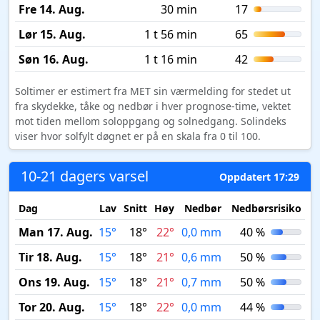
Fre 14. Aug.
30 min
17
Lør 15. Aug.
1 t 56 min
65
Søn 16. Aug.
1 t 16 min
42
Soltimer er estimert fra MET sin værmelding for stedet ut
fra skydekke, tåke og nedbør i hver prognose-time, vektet
mot tiden mellom soloppgang og solnedgang. Solindeks
viser hvor solfylt døgnet er på en skala fra 0 til 100.
10-21 dagers varsel
Oppdatert 17:29
Dag
Lav
Snitt
Høy
Nedbør
Nedbørsrisiko
M
Man 17. Aug.
15°
18°
22°
0,0 mm
40 %
Tir 18. Aug.
15°
18°
21°
0,6 mm
50 %
Ons 19. Aug.
15°
18°
21°
0,7 mm
50 %
Tor 20. Aug.
15°
18°
22°
0,0 mm
44 %