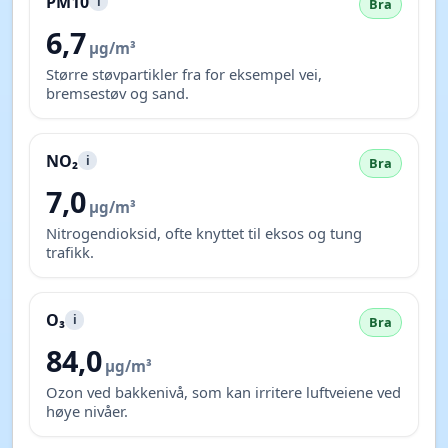
PM10
i
Bra
6,7
µg/m³
Større støvpartikler fra for eksempel vei,
bremsestøv og sand.
NO₂
i
Bra
7,0
µg/m³
Nitrogendioksid, ofte knyttet til eksos og tung
trafikk.
O₃
i
Bra
84,0
µg/m³
Ozon ved bakkenivå, som kan irritere luftveiene ved
høye nivåer.