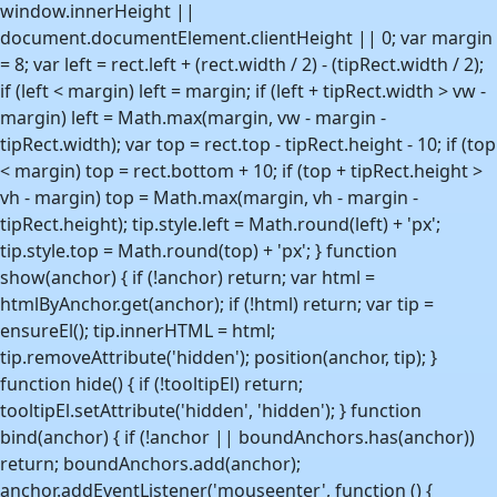
window.innerHeight ||
document.documentElement.clientHeight || 0; var margin
= 8; var left = rect.left + (rect.width / 2) - (tipRect.width / 2);
if (left < margin) left = margin; if (left + tipRect.width > vw -
margin) left = Math.max(margin, vw - margin -
tipRect.width); var top = rect.top - tipRect.height - 10; if (top
< margin) top = rect.bottom + 10; if (top + tipRect.height >
vh - margin) top = Math.max(margin, vh - margin -
tipRect.height); tip.style.left = Math.round(left) + 'px';
tip.style.top = Math.round(top) + 'px'; } function
show(anchor) { if (!anchor) return; var html =
htmlByAnchor.get(anchor); if (!html) return; var tip =
ensureEl(); tip.innerHTML = html;
tip.removeAttribute('hidden'); position(anchor, tip); }
function hide() { if (!tooltipEl) return;
tooltipEl.setAttribute('hidden', 'hidden'); } function
bind(anchor) { if (!anchor || boundAnchors.has(anchor))
return; boundAnchors.add(anchor);
anchor.addEventListener('mouseenter', function () {