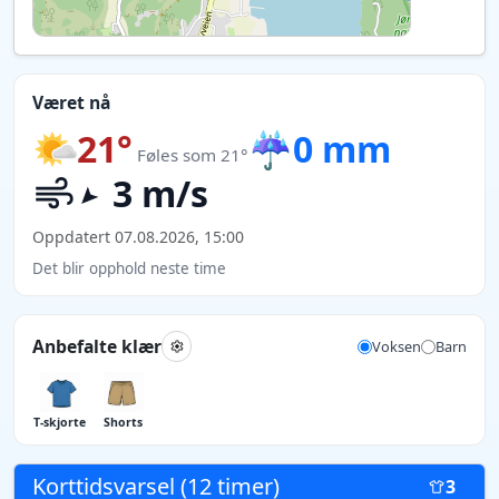
Været nå
21°
☔
0 mm
Føles som 21°
3 m/s
Oppdatert 07.08.2026, 15:00
Det blir opphold neste time
Anbefalte klær
Voksen
Barn
T-skjorte
Shorts
Korttidsvarsel (12 timer)
3