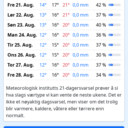
Fre 21. Aug.
14°
17°
21°
0,0 mm
42 %
Lør 22. Aug.
13°
16°
21°
0,0 mm
37 %
Søn 23. Aug.
13°
16°
20°
0,0 mm
40 %
Man 24. Aug.
12°
16°
20°
0,0 mm
36 %
Tir 25. Aug.
12°
15°
20°
0,0 mm
37 %
Ons 26. Aug.
12°
15°
20°
0,0 mm
30 %
Tor 27. Aug.
12°
16°
20°
0,0 mm
37 %
Fre 28. Aug.
12°
16°
20°
0,0 mm
34 %
Meteorologisk institutts 21-dagersvarsel prøver å si
hva slags værtype vi kan vente de neste ukene. Det er
ikke et nøyaktig dagsvarsel, men viser om det trolig
blir varmere, kaldere, våtere eller tørrere enn
normalt.