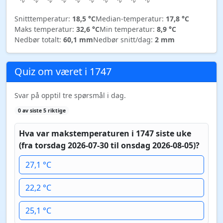
Snitttemperatur:
18,5 °C
Median-temperatur:
17,8 °C
Maks temperatur:
32,6 °C
Min temperatur:
8,9 °C
Nedbør totalt:
60,1 mm
Nedbør snitt/dag:
2 mm
Quiz om været i 1747
Svar på opptil tre spørsmål i dag.
0 av siste 5 riktige
Hva var makstemperaturen i 1747 siste uke
(fra torsdag 2026-07-30 til onsdag 2026-08-05)?
27,1 °C
22,2 °C
25,1 °C