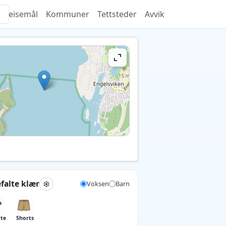
Reisemål
Kommuner
Tettsteder
Avvik
falte klær
Voksen
Barn
rte
Shorts