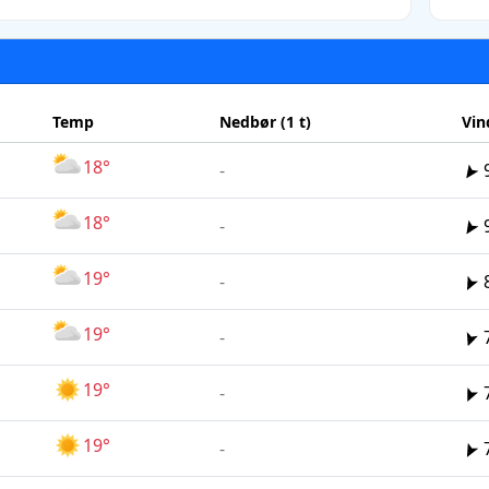
Temp
Nedbør (1 t)
Vin
18°
-
18°
-
19°
-
19°
-
19°
-
19°
-