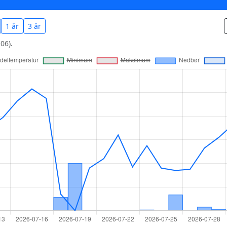
1 år
3 år
06).