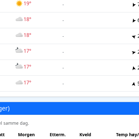
19°
-
18°
-
18°
-
17°
-
17°
-
17°
-
ger)
sel samme dag.
tt
Morgen
Etterm.
Kveld
Temp høy/