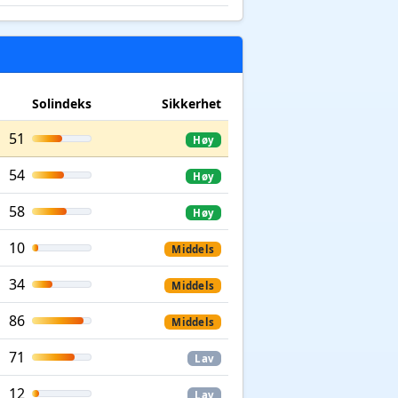
Solindeks
Sikkerhet
51
Høy
54
Høy
58
Høy
10
Middels
34
Middels
86
Middels
71
Lav
12
Lav