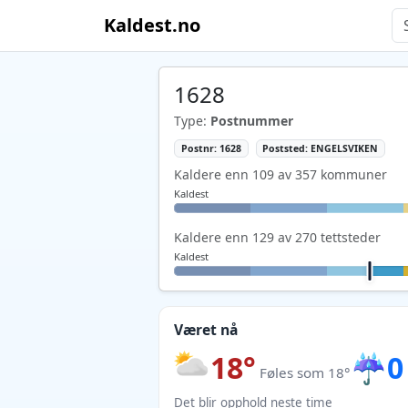
Kaldest.no
1628
Type:
Postnummer
Postnr: 1628
Poststed: ENGELSVIKEN
Kaldere enn 109 av 357 kommuner
Kaldest
Kaldere enn 129 av 270 tettsteder
Kaldest
Været nå
18°
☔
0
Føles som 18°
Det blir opphold neste time