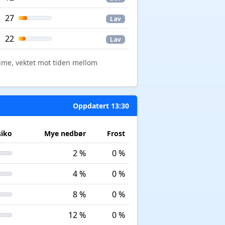
27
Lav
22
Lav
time, vektet mot tiden mellom
Oppdatert 13:30
siko
Mye nedbør
Frost
2 %
0 %
4 %
0 %
8 %
0 %
12 %
0 %