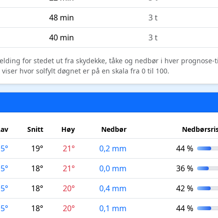
48 min
3 t
40 min
3 t
elding for stedet ut fra skydekke, tåke og nedbør i hver prognose-
ser hvor solfylt døgnet er på en skala fra 0 til 100.
Lav
Snitt
Høy
Nedbør
Nedbørsri
15°
19°
21°
0,2 mm
44 %
15°
18°
21°
0,0 mm
36 %
15°
18°
20°
0,4 mm
42 %
15°
18°
20°
0,1 mm
44 %