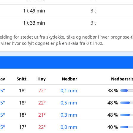
1 t 49 min
3 t
1 t 33 min
3 t
elding for stedet ut fra skydekke, tåke og nedbør i hver prognose-
ser hvor solfylt døgnet er på en skala fra 0 til 100.
Lav
Snitt
Høy
Nedbør
Nedbørsri
15°
18°
22°
0,1 mm
38 %
15°
18°
22°
0,5 mm
48 %
15°
18°
21°
0,3 mm
48 %
15°
17°
22°
0,0 mm
40 %