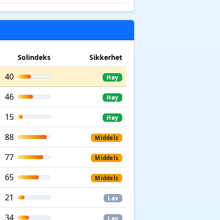
Solindeks
Sikkerhet
40
Høy
46
Høy
15
Høy
88
Middels
77
Middels
65
Middels
21
Lav
34
Lav