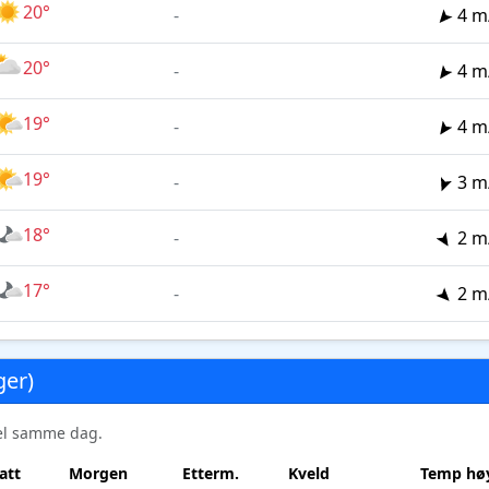
20°
-
4 m
20°
-
4 m
19°
-
4 m
19°
-
3 m
18°
-
2 m
17°
-
2 m
ger)
sel samme dag.
att
Morgen
Etterm.
Kveld
Temp høy