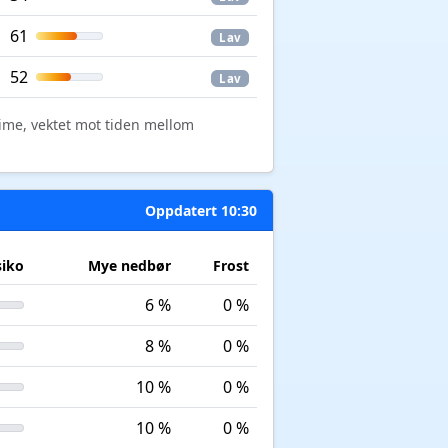
61
Lav
52
Lav
time, vektet mot tiden mellom
Oppdatert 10:30
siko
Mye nedbør
Frost
6 %
0 %
8 %
0 %
10 %
0 %
10 %
0 %