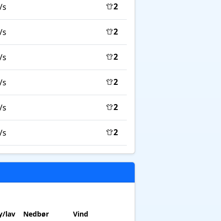
2
/s
2
/s
2
/s
2
/s
2
/s
2
/s
/lav
Nedbør
Vind