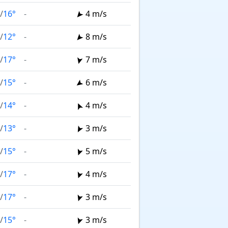
/
16°
-
4 m/s
/
12°
-
8 m/s
/
17°
-
7 m/s
/
15°
-
6 m/s
/
14°
-
4 m/s
/
13°
-
3 m/s
/
15°
-
5 m/s
/
17°
-
4 m/s
/
17°
-
3 m/s
/
15°
-
3 m/s