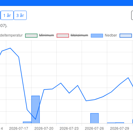
1 år
3 år
07).