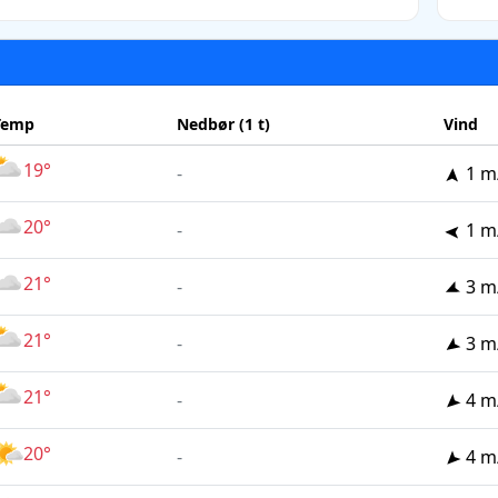
Temp
Nedbør (1 t)
Vind
19°
-
1 m
20°
-
1 m
21°
-
3 m
21°
-
3 m
21°
-
4 m
20°
-
4 m