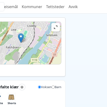
Reisemål
Kommuner
Tettsteder
Avvik
falte klær
Voksen
Barn
rte
Shorts