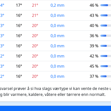
14°
17°
21°
0,2 mm
46 %
13°
16°
21°
0,0 mm
43 %
13°
16°
20°
0,0 mm
40 %
13°
16°
20°
0,0 mm
36 %
13°
16°
20°
0,0 mm
39 %
12°
16°
20°
0,0 mm
42 %
13°
16°
20°
0,0 mm
45 %
12°
16°
20°
0,0 mm
37 %
varsel prøver å si hva slags værtype vi kan vente de neste 
g blir varmere, kaldere, våtere eller tørrere enn normalt.