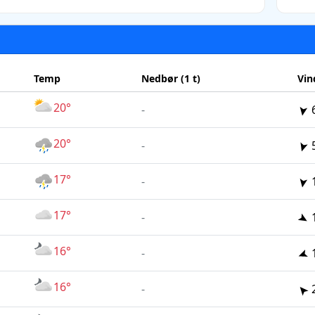
Temp
Nedbør (1 t)
Vin
20°
-
20°
-
17°
-
17°
-
16°
-
16°
-