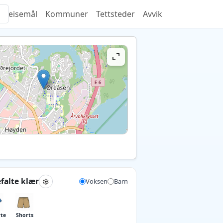
Reisemål
Kommuner
Tettsteder
Avvik
falte klær
Voksen
Barn
rte
Shorts