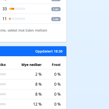
33
Lav
11
Lav
time, vektet mot tiden mellom
Oppdatert 18:30
siko
Mye nedbør
Frost
2 %
0 %
8 %
0 %
8 %
0 %
12 %
0 %