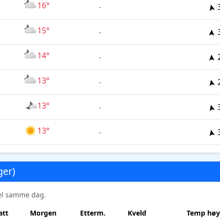
16°
-
15°
-
14°
-
13°
-
13°
-
13°
-
ger)
sel samme dag.
att
Morgen
Etterm.
Kveld
Temp høy