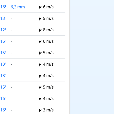
/
16°
6,2 mm
6 m/s
/
13°
-
5 m/s
/
12°
-
8 m/s
/
16°
-
6 m/s
/
15°
-
5 m/s
/
13°
-
4 m/s
/
13°
-
4 m/s
/
15°
-
5 m/s
/
16°
-
4 m/s
/
16°
-
3 m/s