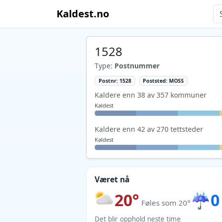
Kaldest.no
1528
Type:
Postnummer
Postnr: 1528
Poststed: MOSS
Kaldere enn 38 av 357 kommuner
Kaldest
Kaldere enn 42 av 270 tettsteder
Kaldest
Været nå
20°
☔
0
Føles som 20°
Det blir opphold neste time