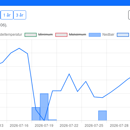
1 år
3 år
06).