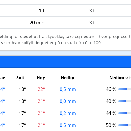
1 t
3 t
20 min
3 t
elding for stedet ut fra skydekke, tåke og nedbør i hver prognose-
ser hvor solfylt døgnet er på en skala fra 0 til 100.
Lav
Snitt
Høy
Nedbør
Nedbørsri
14°
18°
22°
0,5 mm
46 %
14°
18°
21°
0,0 mm
40 %
14°
17°
21°
0,2 mm
44 %
14°
17°
21°
0,5 mm
50 %