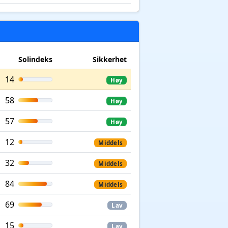
Solindeks
Sikkerhet
14
Høy
58
Høy
57
Høy
12
Middels
32
Middels
84
Middels
69
Lav
15
Lav