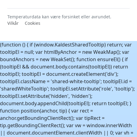
Temperaturdata kan være forsinket eller avrundet.
Vilkår
Cookies
(function () { if (window.KaldestSharedTooltip) return; var
tooltipEl = null; var htmlByAnchor = new WeakMap(); var
boundAnchors = new WeakSet(); function ensureEl() { if
(tooltipEl && document.body.contains(tooltipEl)) return
tooltipEl; tooltipEl = document.createElement('div');
tooltipEl.className = 'shared-white-tooltip'; tooltipEl.id =
'sharedWhiteTooltip'; tooltipEl.setAttribute('role', 'tooltip');
tooltipEl.setAttribute('hidden', 'hidden');
document.body.appendChild(tooltipEl); return tooltipEl; }
function position(anchor, tip) { var rect =
anchor.getBoundingClientRect(); var tipRect =
tip.getBoundingClientRect(); var vw = window.innerWidth
|| document.documentElement.clientWidth || 0; var vh =