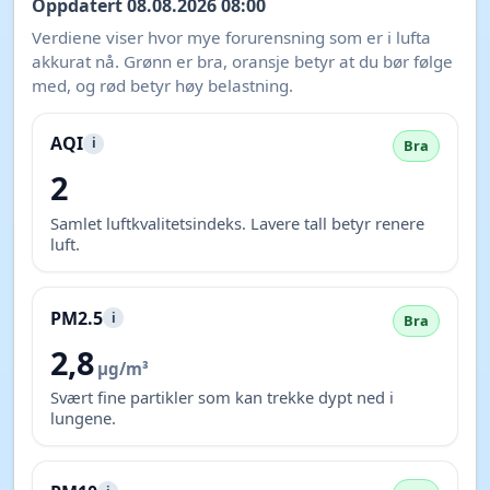
Oppdatert 08.08.2026 08:00
Verdiene viser hvor mye forurensning som er i lufta
akkurat nå. Grønn er bra, oransje betyr at du bør følge
med, og rød betyr høy belastning.
AQI
i
Bra
2
Samlet luftkvalitetsindeks. Lavere tall betyr renere
luft.
PM2.5
i
Bra
2,8
µg/m³
Svært fine partikler som kan trekke dypt ned i
lungene.