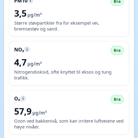
PM10
i
Bra
3,5
µg/m³
Større støvpartikler fra for eksempel vei,
bremsestøv og sand.
NO₂
i
Bra
4,7
µg/m³
Nitrogendioksid, ofte knyttet til eksos og tung
trafikk.
O₃
i
Bra
57,9
µg/m³
Ozon ved bakkenivå, som kan irritere luftveiene ved
høye nivåer.