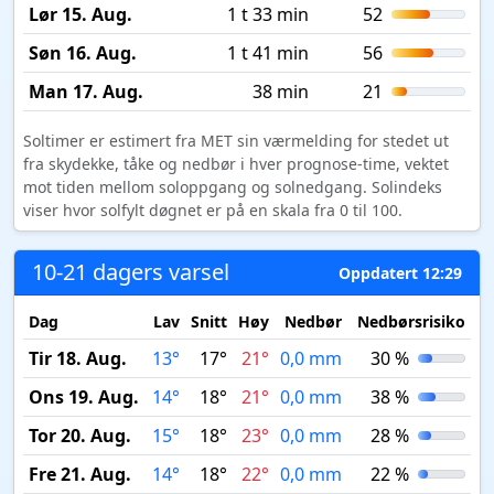
Lør 15. Aug.
1 t 33 min
52
Søn 16. Aug.
1 t 41 min
56
Man 17. Aug.
38 min
21
Soltimer er estimert fra MET sin værmelding for stedet ut
fra skydekke, tåke og nedbør i hver prognose-time, vektet
mot tiden mellom soloppgang og solnedgang. Solindeks
viser hvor solfylt døgnet er på en skala fra 0 til 100.
10-21 dagers varsel
Oppdatert 12:29
Dag
Lav
Snitt
Høy
Nedbør
Nedbørsrisiko
M
Tir 18. Aug.
13°
17°
21°
0,0 mm
30 %
Ons 19. Aug.
14°
18°
21°
0,0 mm
38 %
Tor 20. Aug.
15°
18°
23°
0,0 mm
28 %
Fre 21. Aug.
14°
18°
22°
0,0 mm
22 %