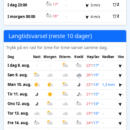
17°
2
I dag 23:00
-
3 m/s
16°
2
I morgen 00:00
-
4 m/s
Langtidsvarsel (neste 10 dager)
Trykk på en rad for time-for-time-varsel samme dag.
Dag
Natt
Morgen
Etterm.
Kveld
Høy/lav
Nedbør
Vind
I dag 8. aug.
-
-
22°
/
17°
-
4 m
Søn 9. aug.
20°
/
15°
-
8 m
Man 10. aug.
22°
/
14°
1,3 mm
6 m
Tir 11. aug.
21°
/
15°
-
4 m
Ons 12. aug.
21°
/
14°
-
5 m
Tor 13. aug.
23°
/
16°
-
6 m
Fre 14. aug.
24°
/
17°
-
5 m