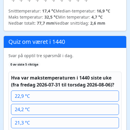
Snitttemperatur:
17,4 °C
Median-temperatur:
16,9 °C
Maks temperatur:
32,5 °C
Min temperatur:
4,7 °C
Nedbør totalt:
77,7 mm
Nedbør snitt/dag:
2,6 mm
Quiz om været i 1440
Svar på opptil tre spørsmål i dag.
0 av siste 5 riktige
Hva var makstemperaturen i 1440 siste uke
(fra fredag 2026-07-31 til torsdag 2026-08-06)?
22,9 °C
24,2 °C
21,3 °C