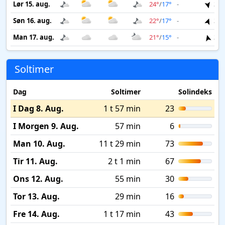
Lør 15. aug.
24°
/
17°
-
3 m
Søn 16. aug.
22°
/
17°
-
3 m
Man 17. aug.
21°
/
15°
-
3 m
Soltimer
Dag
Soltimer
Solindeks
I Dag 8. Aug.
1 t 57 min
23
I Morgen 9. Aug.
57 min
6
Man 10. Aug.
11 t 29 min
73
Tir 11. Aug.
2 t 1 min
67
Ons 12. Aug.
55 min
30
Tor 13. Aug.
29 min
16
Fre 14. Aug.
1 t 17 min
43