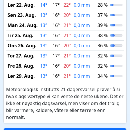
Lør 22. Aug.
14°
17°
22°
0,0 mm
28 %
Søn 23. Aug.
13°
16°
20°
0,0 mm
37 %
Man 24. Aug.
13°
16°
21°
0,0 mm
39 %
Tir 25. Aug.
13°
16°
21°
0,0 mm
38 %
Ons 26. Aug.
13°
16°
20°
0,0 mm
36 %
Tor 27. Aug.
13°
17°
21°
0,0 mm
32 %
Fre 28. Aug.
13°
16°
20°
0,0 mm
32 %
Lør 29. Aug.
13°
16°
21°
0,0 mm
34 %
Meteorologisk institutts 21-dagersvarsel prøver å si
hva slags værtype vi kan vente de neste ukene. Det er
ikke et nøyaktig dagsvarsel, men viser om det trolig
blir varmere, kaldere, våtere eller tørrere enn
normalt.