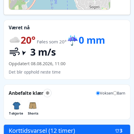
Været nå
20°
☔
0 mm
Føles som 20°
3 m/s
Oppdatert 08.08.2026, 11:00
Det blir opphold neste time
Anbefalte klær
Voksen
Barn
T-skjorte
Shorts
Korttidsvarsel (12 timer)
3