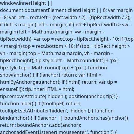
window.innerHeight ||
document.documentElement.clientHeight || 0; var margin
= 8; var left = rect.left + (rect.width / 2) - (tipRect.width / 2);
if (left < margin) left = margin; if (left + tipRect.width > vw -
margin) left = Math.max(margin, vw - margin -
tipRect.width); var top = rect.top - tipRect.height - 10; if (top
< margin) top = rect.bottom + 10; if (top + tipRect.height >
vh - margin) top = Math.max(margin, vh - margin -
tipRect.height); tip.style.left = Math.round(left) + 'px';
tip.style.top = Math.round(top) + 'px'; } function
show(anchor) { if (!anchor) return; var html =
htmlByAnchor.get(anchor); if (!html) return; var tip =
ensureEl(); tip.innerHTML = html;
tip.removeAttribute('hidden'); position(anchor, tip); }
function hide() { if (!tooltipEl) return;
tooltipEl.setAttribute('hidden', 'hidden'); } function
bind(anchor) { if (!anchor || boundAnchors.has(anchor))
return; boundAnchors.add(anchor);
anchor.addEventListener('mouseenter', function () {