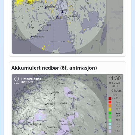
Akkumulert nedbør (6t, animasjon)