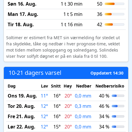
Søn 16. Aug.
1 t 30 min
50
Man 17. Aug.
1 t 5 min
36
Tir 18. Aug.
1 t 16 min
42
Soltimer er estimert fra MET sin værmelding for stedet ut
fra skydekke, tåke og nedbør i hver prognose-time, vektet
mot tiden mellom soloppgang og solnedgang. Solindeks
viser hvor solfylt døgnet er på en skala fra 0 til 100.
10-21 dagers varsel
Oppdatert 14:30
Dag
Lav
Snitt
Høy
Nedbør
Nedbørsrisiko
M
Ons 19. Aug.
11°
16°
20°
0,0 mm
40 %
Tor 20. Aug.
12°
16°
20°
0,3 mm
46 %
Fre 21. Aug.
12°
16°
20°
0,0 mm
34 %
Lør 22. Aug.
12°
15°
20°
0,0 mm
34 %