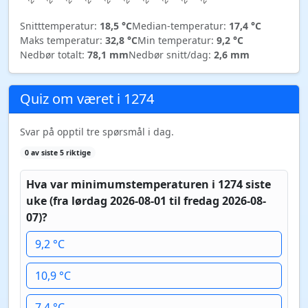
Snitttemperatur:
18,5 °C
Median-temperatur:
17,4 °C
Maks temperatur:
32,8 °C
Min temperatur:
9,2 °C
Nedbør totalt:
78,1 mm
Nedbør snitt/dag:
2,6 mm
Quiz om været i 1274
Svar på opptil tre spørsmål i dag.
0 av siste 5 riktige
Hva var minimumstemperaturen i 1274 siste
uke (fra lørdag 2026-08-01 til fredag 2026-08-
07)?
9,2 °C
10,9 °C
7,4 °C