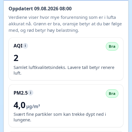
Oppdatert 09.08.2026 08:00
Verdiene viser hvor mye forurensning som er i lufta
akkurat nå. Grønn er bra, oransje betyr at du bør følge
med, og rød betyr høy belastning.
AQI
i
Bra
2
Samlet luftkvalitetsindeks. Lavere tall betyr renere
luft.
PM2.5
i
Bra
4,0
µg/m³
Svært fine partikler som kan trekke dypt ned i
lungene.