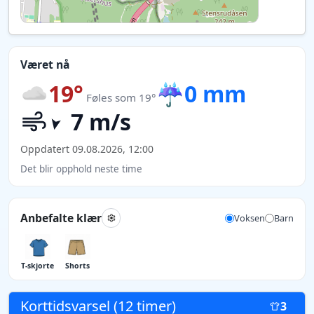
Været nå
19°
☔
0 mm
Føles som 19°
7 m/s
Oppdatert 09.08.2026, 12:00
Det blir opphold neste time
Anbefalte klær
Voksen
Barn
T-skjorte
Shorts
Korttidsvarsel (12 timer)
3