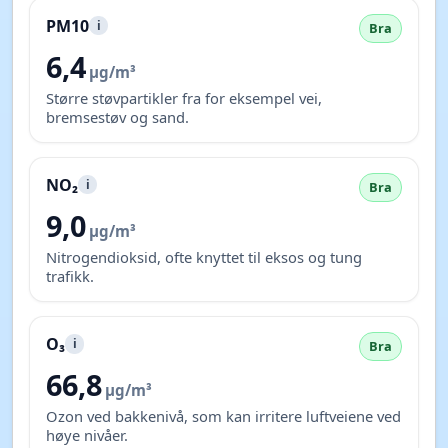
PM10
i
Bra
6,4
µg/m³
Større støvpartikler fra for eksempel vei,
bremsestøv og sand.
NO₂
i
Bra
9,0
µg/m³
Nitrogendioksid, ofte knyttet til eksos og tung
trafikk.
O₃
i
Bra
66,8
µg/m³
Ozon ved bakkenivå, som kan irritere luftveiene ved
høye nivåer.