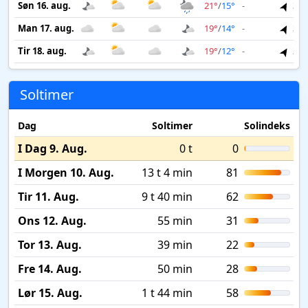
Søn 16. aug.
21°
/
15°
-
3 m
Man 17. aug.
19°
/
14°
-
3 m
Tir 18. aug.
19°
/
12°
-
2 m
Soltimer
Dag
Soltimer
Solindeks
I Dag 9. Aug.
0 t
0
I Morgen 10. Aug.
13 t 4 min
81
Tir 11. Aug.
9 t 40 min
62
Ons 12. Aug.
55 min
31
Tor 13. Aug.
39 min
22
Fre 14. Aug.
50 min
28
Lør 15. Aug.
1 t 44 min
58