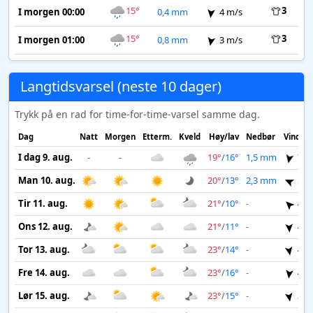
15°
3
I morgen 00:00
0,4 mm
4 m/s
15°
3
I morgen 01:00
0,8 mm
3 m/s
Langtidsvarsel (neste 10 dager)
Trykk på en rad for time-for-time-varsel samme dag.
Dag
Natt
Morgen
Etterm.
Kveld
Høy/lav
Nedbør
Vind
I dag 9. aug.
-
-
19°
/
16°
1,5 mm
7 m
Man 10. aug.
20°
/
13°
2,3 mm
5 m
Tir 11. aug.
21°
/
10°
-
4 m
Ons 12. aug.
21°
/
11°
-
4 m
Tor 13. aug.
23°
/
14°
-
4 m
Fre 14. aug.
23°
/
16°
-
4 m
Lør 15. aug.
23°
/
15°
-
3 m