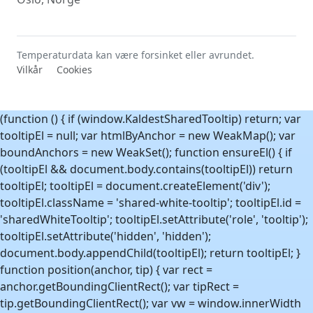
Temperaturdata kan være forsinket eller avrundet.
Vilkår
Cookies
(function () { if (window.KaldestSharedTooltip) return; var
tooltipEl = null; var htmlByAnchor = new WeakMap(); var
boundAnchors = new WeakSet(); function ensureEl() { if
(tooltipEl && document.body.contains(tooltipEl)) return
tooltipEl; tooltipEl = document.createElement('div');
tooltipEl.className = 'shared-white-tooltip'; tooltipEl.id =
'sharedWhiteTooltip'; tooltipEl.setAttribute('role', 'tooltip');
tooltipEl.setAttribute('hidden', 'hidden');
document.body.appendChild(tooltipEl); return tooltipEl; }
function position(anchor, tip) { var rect =
anchor.getBoundingClientRect(); var tipRect =
tip.getBoundingClientRect(); var vw = window.innerWidth