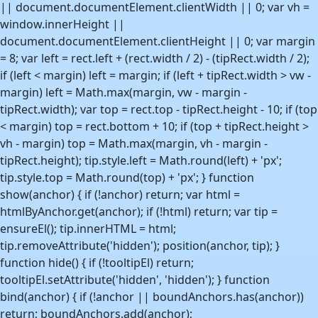
|| document.documentElement.clientWidth || 0; var vh =
window.innerHeight ||
document.documentElement.clientHeight || 0; var margin
= 8; var left = rect.left + (rect.width / 2) - (tipRect.width / 2);
if (left < margin) left = margin; if (left + tipRect.width > vw -
margin) left = Math.max(margin, vw - margin -
tipRect.width); var top = rect.top - tipRect.height - 10; if (top
< margin) top = rect.bottom + 10; if (top + tipRect.height >
vh - margin) top = Math.max(margin, vh - margin -
tipRect.height); tip.style.left = Math.round(left) + 'px';
tip.style.top = Math.round(top) + 'px'; } function
show(anchor) { if (!anchor) return; var html =
htmlByAnchor.get(anchor); if (!html) return; var tip =
ensureEl(); tip.innerHTML = html;
tip.removeAttribute('hidden'); position(anchor, tip); }
function hide() { if (!tooltipEl) return;
tooltipEl.setAttribute('hidden', 'hidden'); } function
bind(anchor) { if (!anchor || boundAnchors.has(anchor))
return; boundAnchors.add(anchor);