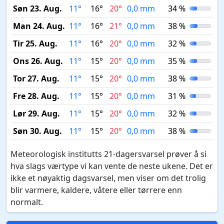
Søn 23. Aug.
11°
16°
20°
0,0 mm
34 %
Man 24. Aug.
11°
16°
21°
0,0 mm
38 %
Tir 25. Aug.
11°
16°
20°
0,0 mm
32 %
Ons 26. Aug.
11°
15°
20°
0,0 mm
35 %
Tor 27. Aug.
11°
15°
20°
0,0 mm
38 %
Fre 28. Aug.
11°
15°
20°
0,0 mm
31 %
Lør 29. Aug.
11°
15°
20°
0,0 mm
32 %
Søn 30. Aug.
11°
15°
20°
0,0 mm
38 %
Meteorologisk institutts 21-dagersvarsel prøver å si
hva slags værtype vi kan vente de neste ukene. Det er
ikke et nøyaktig dagsvarsel, men viser om det trolig
blir varmere, kaldere, våtere eller tørrere enn
normalt.