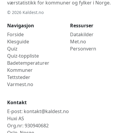
værstatistikk for kommuner og fylker i Norge.
© 2026 Kaldest.no
Navigasjon
Ressurser
Forside
Datakilder
Klesguide
Met.no
Quiz
Personvern
Quiz-toppliste
Badetemperaturer
Kommuner
Tettsteder
Varmest.no
Kontakt
E-post: kontakt@kaldest.no
Huxi AS
Org.nr: 930940682
Oslo, Norge