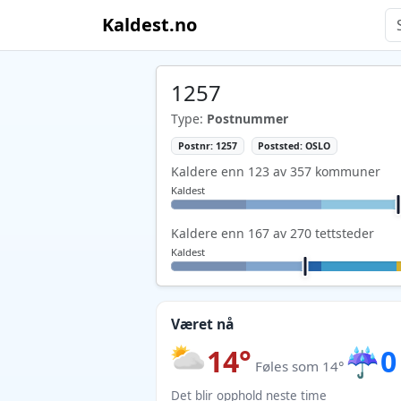
Kaldest.no
1257
Type:
Postnummer
Postnr: 1257
Poststed: OSLO
Kaldere enn 123 av 357 kommuner
Kaldest
Kaldere enn 167 av 270 tettsteder
Kaldest
Været nå
14°
☔
0
Føles som 14°
Det blir opphold neste time