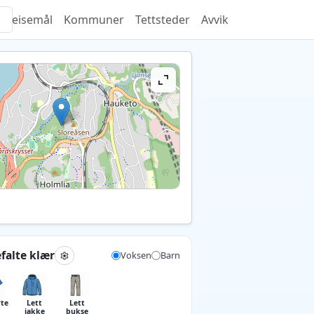
Reisemål
Kommuner
Tettsteder
Avvik
falte klær
Voksen
Barn
rte
Lett
Lett
jakke
bukse