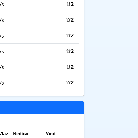
2
/s
2
/s
2
/s
2
/s
2
/s
2
/s
/lav
Nedbør
Vind