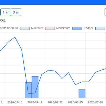
1 år
3 år
06).