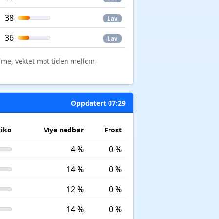
38
Lav
36
Lav
time, vektet mot tiden mellom
Oppdatert 07:29
siko
Mye nedbør
Frost
4 %
0 %
14 %
0 %
12 %
0 %
14 %
0 %