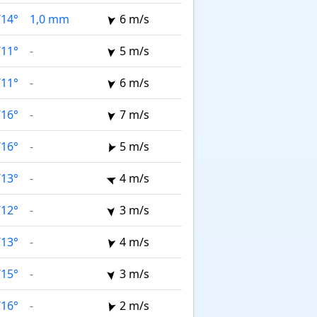
/
14°
1,0 mm
6 m/s
/
11°
-
5 m/s
/
11°
-
6 m/s
/
16°
-
7 m/s
/
16°
-
5 m/s
/
13°
-
4 m/s
/
12°
-
3 m/s
/
13°
-
4 m/s
/
15°
-
3 m/s
/
16°
-
2 m/s