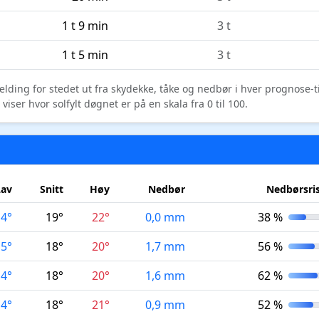
1 t 9 min
3 t
1 t 5 min
3 t
elding for stedet ut fra skydekke, tåke og nedbør i hver prognose-
ser hvor solfylt døgnet er på en skala fra 0 til 100.
Lav
Snitt
Høy
Nedbør
Nedbørsri
14°
19°
22°
0,0 mm
38 %
15°
18°
20°
1,7 mm
56 %
14°
18°
20°
1,6 mm
62 %
14°
18°
21°
0,9 mm
52 %