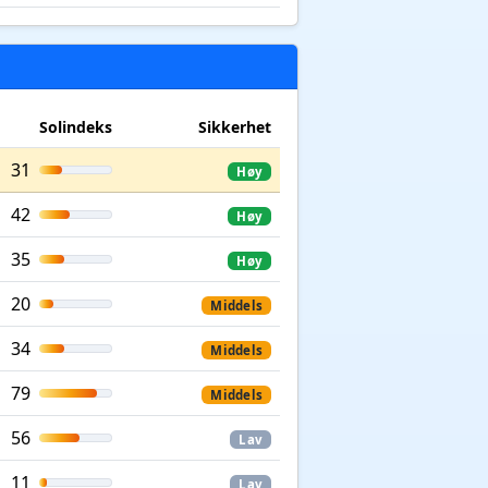
Solindeks
Sikkerhet
31
Høy
42
Høy
35
Høy
20
Middels
34
Middels
79
Middels
56
Lav
11
Lav