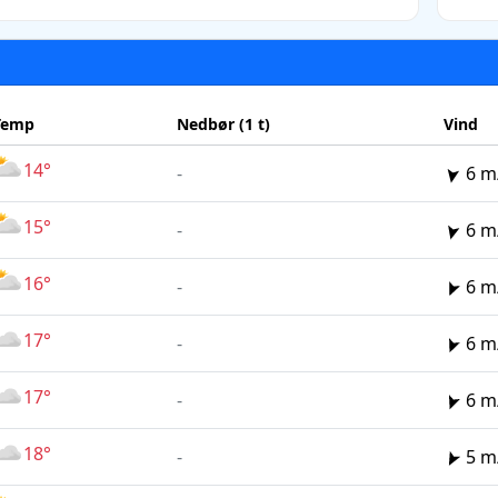
Temp
Nedbør (1 t)
Vind
14°
-
6 m
15°
-
6 m
16°
-
6 m
17°
-
6 m
17°
-
6 m
18°
-
5 m