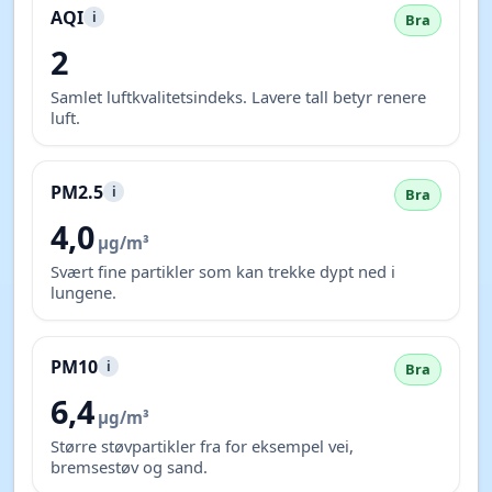
AQI
i
Bra
2
Samlet luftkvalitetsindeks. Lavere tall betyr renere
luft.
PM2.5
i
Bra
4,0
µg/m³
Svært fine partikler som kan trekke dypt ned i
lungene.
PM10
i
Bra
6,4
µg/m³
Større støvpartikler fra for eksempel vei,
bremsestøv og sand.