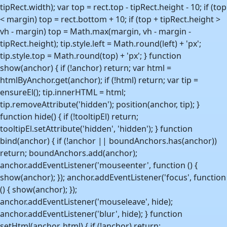
tipRect.width); var top = rect.top - tipRect.height - 10; if (top
< margin) top = rect.bottom + 10; if (top + tipRect.height >
vh - margin) top = Math.max(margin, vh - margin -
tipRect.height); tip.style.left = Math.round(left) + 'px';
tip.style.top = Math.round(top) + 'px'; } function
show(anchor) { if (!anchor) return; var html =
htmlByAnchor.get(anchor); if (!html) return; var tip =
ensureEl(); tip.innerHTML = html;
tip.removeAttribute('hidden'); position(anchor, tip); }
function hide() { if (!tooltipEl) return;
tooltipEl.setAttribute('hidden', 'hidden'); } function
bind(anchor) { if (!anchor || boundAnchors.has(anchor))
return; boundAnchors.add(anchor);
anchor.addEventListener('mouseenter', function () {
show(anchor); }); anchor.addEventListener('focus', function
() { show(anchor); });
anchor.addEventListener('mouseleave', hide);
anchor.addEventListener('blur', hide); } function
setHtml(anchor, html) { if (!anchor) return;