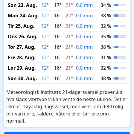
Søn 23. Aug.
12°
17°
21°
0,0 mm
34 %
Man 24. Aug.
12°
16°
22°
0,0 mm
38 %
Tir 25. Aug.
12°
16°
21°
0,0 mm
32 %
Ons 26. Aug.
12°
16°
21°
0,0 mm
35 %
Tor 27. Aug.
12°
16°
21°
0,0 mm
38 %
Fre 28. Aug.
12°
16°
21°
0,0 mm
31 %
Lør 29. Aug.
12°
16°
21°
0,0 mm
32 %
Søn 30. Aug.
12°
16°
21°
0,0 mm
38 %
Meteorologisk institutts 21-dagersvarsel prøver å si
hva slags værtype vi kan vente de neste ukene. Det er
ikke et nøyaktig dagsvarsel, men viser om det trolig
blir varmere, kaldere, våtere eller tørrere enn
normalt.