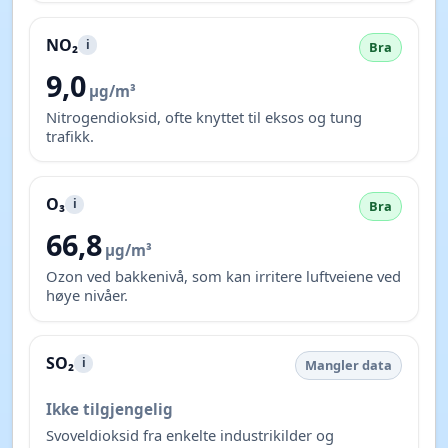
NO₂
i
Bra
9,0
µg/m³
Nitrogendioksid, ofte knyttet til eksos og tung
trafikk.
O₃
i
Bra
66,8
µg/m³
Ozon ved bakkenivå, som kan irritere luftveiene ved
høye nivåer.
SO₂
i
Mangler data
Ikke tilgjengelig
Svoveldioksid fra enkelte industrikilder og