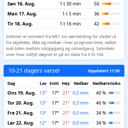
Søn 16. Aug.
1 t 30 min
50
Man 17. Aug.
1 t 5 min
36
Tir 18. Aug.
1 t 16 min
42
Soltimer er estimert fra MET sin værmelding for stedet ut
fra skydekke, tåke og nedbør i hver prognose-time, vektet
mot tiden mellom soloppgang og solnedgang. Solindeks
viser hvor solfylt døgnet er på en skala fra 0 til 100.
10-21 dagers varsel
Oppdatert 11:30
Dag
Lav
Snitt
Høy
Nedbør
Nedbørsrisiko
M
Ons 19. Aug.
13°
17°
21°
0,0 mm
40 %
Tor 20. Aug.
13°
17°
21°
0,3 mm
46 %
Fre 21. Aug.
13°
17°
21°
0,0 mm
34 %
Lør 22. Aug.
12°
17°
21°
0,0 mm
34 %