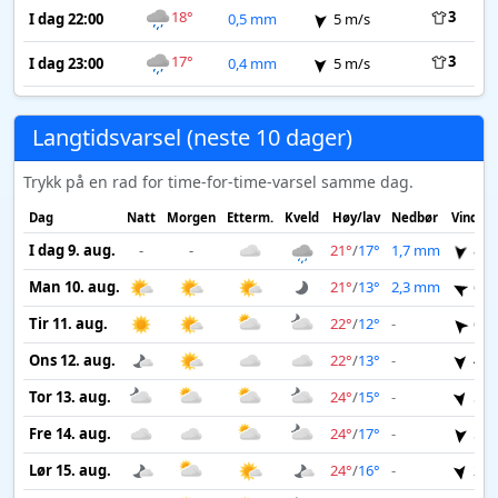
18°
3
I dag 22:00
0,5 mm
5 m/s
17°
3
I dag 23:00
0,4 mm
5 m/s
Langtidsvarsel (neste 10 dager)
Trykk på en rad for time-for-time-varsel samme dag.
Dag
Natt
Morgen
Etterm.
Kveld
Høy/lav
Nedbør
Vind
I dag 9. aug.
-
-
21°
/
17°
1,7 mm
8 m
Man 10. aug.
21°
/
13°
2,3 mm
6 m
Tir 11. aug.
22°
/
12°
-
6 m
Ons 12. aug.
22°
/
13°
-
4 m
Tor 13. aug.
24°
/
15°
-
5 m
Fre 14. aug.
24°
/
17°
-
5 m
Lør 15. aug.
24°
/
16°
-
2 m