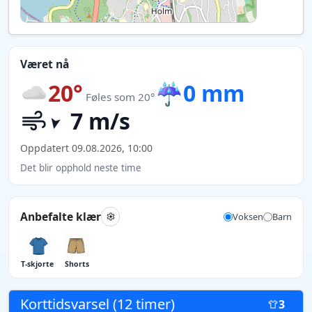
Været nå
20°
☔
0 mm
Føles som 20°
7 m/s
Oppdatert 09.08.2026, 10:00
Det blir opphold neste time
Anbefalte klær
Voksen
Barn
T-skjorte
Shorts
Korttidsvarsel (12 timer)
3