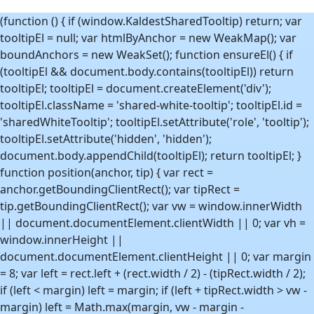
(function () { if (window.KaldestSharedTooltip) return; var
tooltipEl = null; var htmlByAnchor = new WeakMap(); var
boundAnchors = new WeakSet(); function ensureEl() { if
(tooltipEl && document.body.contains(tooltipEl)) return
tooltipEl; tooltipEl = document.createElement('div');
tooltipEl.className = 'shared-white-tooltip'; tooltipEl.id =
'sharedWhiteTooltip'; tooltipEl.setAttribute('role', 'tooltip');
tooltipEl.setAttribute('hidden', 'hidden');
document.body.appendChild(tooltipEl); return tooltipEl; }
function position(anchor, tip) { var rect =
anchor.getBoundingClientRect(); var tipRect =
tip.getBoundingClientRect(); var vw = window.innerWidth
|| document.documentElement.clientWidth || 0; var vh =
window.innerHeight ||
document.documentElement.clientHeight || 0; var margin
= 8; var left = rect.left + (rect.width / 2) - (tipRect.width / 2);
if (left < margin) left = margin; if (left + tipRect.width > vw -
margin) left = Math.max(margin, vw - margin -