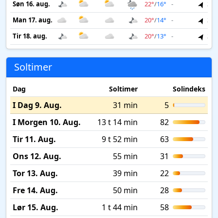
Søn 16. aug.
22°
/
16°
-
3 m
Man 17. aug.
20°
/
14°
-
3 m
Tir 18. aug.
20°
/
13°
-
3 m
Soltimer
Dag
Soltimer
Solindeks
I Dag 9. Aug.
31 min
5
I Morgen 10. Aug.
13 t 14 min
82
Tir 11. Aug.
9 t 52 min
63
Ons 12. Aug.
55 min
31
Tor 13. Aug.
39 min
22
Fre 14. Aug.
50 min
28
Lør 15. Aug.
1 t 44 min
58