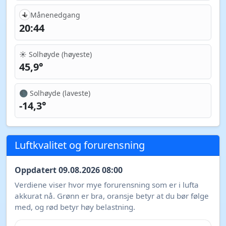
Månenedgang
20:44
☀️ Solhøyde (høyeste)
45,9°
🌑 Solhøyde (laveste)
-14,3°
Luftkvalitet og forurensning
Oppdatert 09.08.2026 08:00
Verdiene viser hvor mye forurensning som er i lufta
akkurat nå. Grønn er bra, oransje betyr at du bør følge
med, og rød betyr høy belastning.