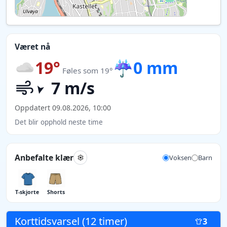
Været nå
19°
☔
0 mm
Føles som 19°
7 m/s
Oppdatert 09.08.2026, 10:00
Det blir opphold neste time
Anbefalte klær
Voksen
Barn
T-skjorte
Shorts
Korttidsvarsel (12 timer)
3