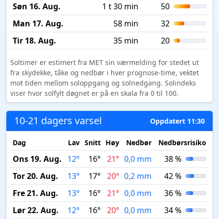
Søn 16. Aug.
1 t 30 min
50
Man 17. Aug.
58 min
32
Tir 18. Aug.
35 min
20
Soltimer er estimert fra MET sin værmelding for stedet ut
fra skydekke, tåke og nedbør i hver prognose-time, vektet
mot tiden mellom soloppgang og solnedgang. Solindeks
viser hvor solfylt døgnet er på en skala fra 0 til 100.
10-21 dagers varsel
Oppdatert 11:30
Dag
Lav
Snitt
Høy
Nedbør
Nedbørsrisiko
M
Ons 19. Aug.
12°
16°
21°
0,0 mm
38 %
Tor 20. Aug.
13°
17°
20°
0,2 mm
42 %
Fre 21. Aug.
13°
16°
21°
0,0 mm
36 %
Lør 22. Aug.
12°
16°
20°
0,0 mm
34 %