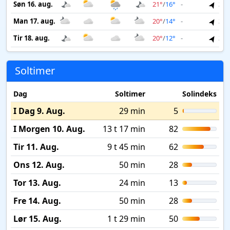
Søn 16. aug.
21°
/
16°
-
3 m
Man 17. aug.
20°
/
14°
-
3 m
Tir 18. aug.
20°
/
12°
-
3 m
Soltimer
Dag
Soltimer
Solindeks
I Dag 9. Aug.
29 min
5
I Morgen 10. Aug.
13 t 17 min
82
Tir 11. Aug.
9 t 45 min
62
Ons 12. Aug.
50 min
28
Tor 13. Aug.
24 min
13
Fre 14. Aug.
50 min
28
Lør 15. Aug.
1 t 29 min
50