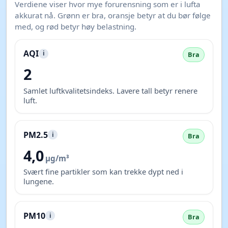
Verdiene viser hvor mye forurensning som er i lufta
akkurat nå. Grønn er bra, oransje betyr at du bør følge
med, og rød betyr høy belastning.
AQI
i
Bra
2
Samlet luftkvalitetsindeks. Lavere tall betyr renere
luft.
PM2.5
i
Bra
4,0
µg/m³
Svært fine partikler som kan trekke dypt ned i
lungene.
PM10
i
Bra