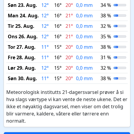
Søn 23. Aug.
12°
16°
20°
0,0 mm
34 %
Man 24. Aug.
12°
16°
21°
0,0 mm
38 %
Tir 25. Aug.
12°
16°
21°
0,0 mm
32 %
Ons 26. Aug.
12°
16°
21°
0,0 mm
35 %
Tor 27. Aug.
11°
15°
20°
0,0 mm
38 %
Fre 28. Aug.
11°
16°
20°
0,0 mm
31 %
Lør 29. Aug.
12°
15°
20°
0,0 mm
32 %
Søn 30. Aug.
11°
15°
20°
0,0 mm
38 %
Meteorologisk institutts 21-dagersvarsel prøver å si
hva slags værtype vi kan vente de neste ukene. Det er
ikke et nøyaktig dagsvarsel, men viser om det trolig
blir varmere, kaldere, våtere eller tørrere enn
normalt.