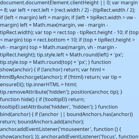
document.documentElement.clientHeight || 0; var margin
= 8; var left = rect.left + (rect.width / 2) - (tipRect.width / 2);
if (left < margin) left = margin; if (left + tipRect.width > vw -
margin) left = Math.max(margin, vw - margin -
tipRect.width); var top = rect.top - tipRect.height - 10; if (top
< margin) top = rect.bottom + 10; if (top + tipRect.height >
vh - margin) top = Math.max(margin, vh - margin -
tipRect.height); tip.style.left = Math.round(left) + 'px';
tip.style.top = Math.round(top) + 'px'; } function
show(anchor) { if (!anchor) return; var html =
htmlByAnchor.get(anchor); if (!html) return; var tip =
ensureEl(); tip.innerHTML = html;
tip.removeAttribute('hidden'); position(anchor, tip); }
function hide() { if (!tooltipEl) return;
tooltipEl.setAttribute('hidden', 'hidden'); } function
bind(anchor) { if (!anchor || boundAnchors.has(anchor))
return; boundAnchors.add(anchor);
anchor.addEventListener('mouseenter', function () {
show(anchor); }); anchor.addEventListener('focus', function