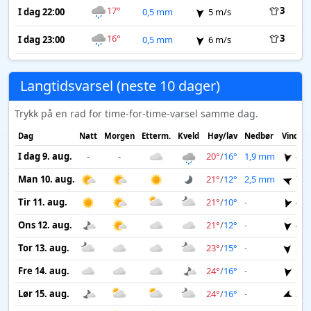
17°
3
I dag 22:00
0,5 mm
5 m/s
16°
3
I dag 23:00
0,5 mm
6 m/s
Langtidsvarsel (neste 10 dager)
Trykk på en rad for time-for-time-varsel samme dag.
Dag
Natt
Morgen
Etterm.
Kveld
Høy/lav
Nedbør
Vind
I dag 9. aug.
-
-
20°
/
16°
1,9 mm
8 m
Man 10. aug.
21°
/
12°
2,5 mm
7 m
Tir 11. aug.
21°
/
10°
-
4 m
Ons 12. aug.
21°
/
12°
-
4 m
Tor 13. aug.
23°
/
15°
-
5 m
Fre 14. aug.
24°
/
16°
-
5 m
Lør 15. aug.
24°
/
16°
-
2 m