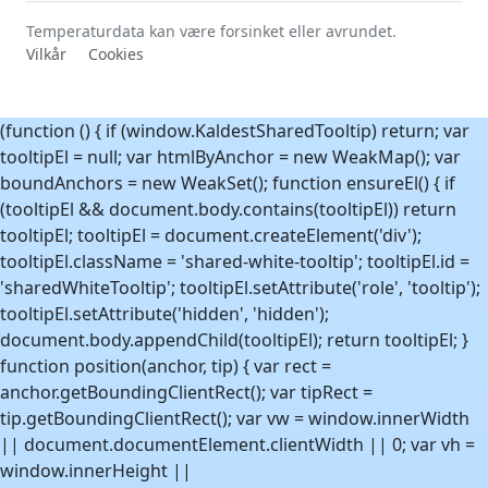
Temperaturdata kan være forsinket eller avrundet.
Vilkår
Cookies
(function () { if (window.KaldestSharedTooltip) return; var
tooltipEl = null; var htmlByAnchor = new WeakMap(); var
boundAnchors = new WeakSet(); function ensureEl() { if
(tooltipEl && document.body.contains(tooltipEl)) return
tooltipEl; tooltipEl = document.createElement('div');
tooltipEl.className = 'shared-white-tooltip'; tooltipEl.id =
'sharedWhiteTooltip'; tooltipEl.setAttribute('role', 'tooltip');
tooltipEl.setAttribute('hidden', 'hidden');
document.body.appendChild(tooltipEl); return tooltipEl; }
function position(anchor, tip) { var rect =
anchor.getBoundingClientRect(); var tipRect =
tip.getBoundingClientRect(); var vw = window.innerWidth
|| document.documentElement.clientWidth || 0; var vh =
window.innerHeight ||