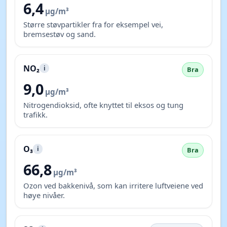
6,4
µg/m³
Større støvpartikler fra for eksempel vei,
bremsestøv og sand.
NO₂
i
Bra
9,0
µg/m³
Nitrogendioksid, ofte knyttet til eksos og tung
trafikk.
O₃
i
Bra
66,8
µg/m³
Ozon ved bakkenivå, som kan irritere luftveiene ved
høye nivåer.