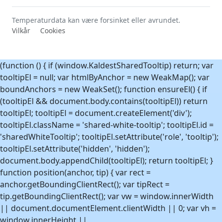
Temperaturdata kan være forsinket eller avrundet.
Vilkår
Cookies
(function () { if (window.KaldestSharedTooltip) return; var
tooltipEl = null; var htmlByAnchor = new WeakMap(); var
boundAnchors = new WeakSet(); function ensureEl() { if
(tooltipEl && document.body.contains(tooltipEl)) return
tooltipEl; tooltipEl = document.createElement('div');
tooltipEl.className = 'shared-white-tooltip'; tooltipEl.id =
'sharedWhiteTooltip'; tooltipEl.setAttribute('role', 'tooltip');
tooltipEl.setAttribute('hidden', 'hidden');
document.body.appendChild(tooltipEl); return tooltipEl; }
function position(anchor, tip) { var rect =
anchor.getBoundingClientRect(); var tipRect =
tip.getBoundingClientRect(); var vw = window.innerWidth
|| document.documentElement.clientWidth || 0; var vh =
window.innerHeight ||