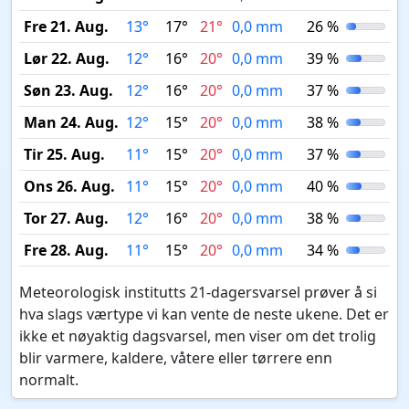
Fre 21. Aug.
13°
17°
21°
0,0 mm
26 %
Lør 22. Aug.
12°
16°
20°
0,0 mm
39 %
Søn 23. Aug.
12°
16°
20°
0,0 mm
37 %
Man 24. Aug.
12°
15°
20°
0,0 mm
38 %
Tir 25. Aug.
11°
15°
20°
0,0 mm
37 %
Ons 26. Aug.
11°
15°
20°
0,0 mm
40 %
Tor 27. Aug.
12°
16°
20°
0,0 mm
38 %
Fre 28. Aug.
11°
15°
20°
0,0 mm
34 %
Meteorologisk institutts 21-dagersvarsel prøver å si
hva slags værtype vi kan vente de neste ukene. Det er
ikke et nøyaktig dagsvarsel, men viser om det trolig
blir varmere, kaldere, våtere eller tørrere enn
normalt.