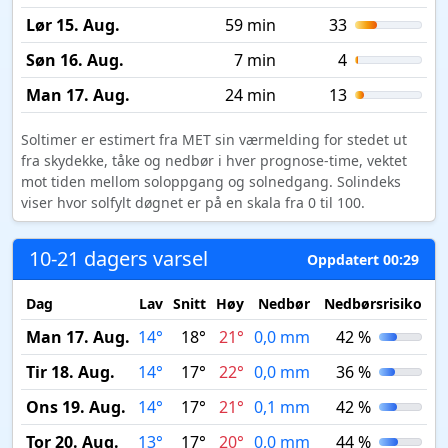
Lør 15. Aug.
59 min
33
Søn 16. Aug.
7 min
4
Man 17. Aug.
24 min
13
Soltimer er estimert fra MET sin værmelding for stedet ut
fra skydekke, tåke og nedbør i hver prognose-time, vektet
mot tiden mellom soloppgang og solnedgang. Solindeks
viser hvor solfylt døgnet er på en skala fra 0 til 100.
10-21 dagers varsel
Oppdatert 00:29
Dag
Lav
Snitt
Høy
Nedbør
Nedbørsrisiko
M
Man 17. Aug.
14°
18°
21°
0,0 mm
42 %
Tir 18. Aug.
14°
17°
22°
0,0 mm
36 %
Ons 19. Aug.
14°
17°
21°
0,1 mm
42 %
Tor 20. Aug.
13°
17°
20°
0,0 mm
44 %