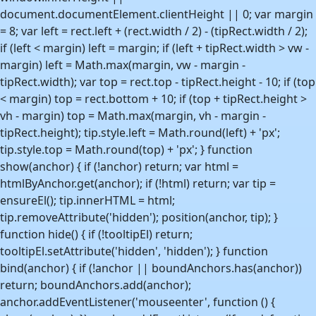
document.documentElement.clientHeight || 0; var margin
= 8; var left = rect.left + (rect.width / 2) - (tipRect.width / 2);
if (left < margin) left = margin; if (left + tipRect.width > vw -
margin) left = Math.max(margin, vw - margin -
tipRect.width); var top = rect.top - tipRect.height - 10; if (top
< margin) top = rect.bottom + 10; if (top + tipRect.height >
vh - margin) top = Math.max(margin, vh - margin -
tipRect.height); tip.style.left = Math.round(left) + 'px';
tip.style.top = Math.round(top) + 'px'; } function
show(anchor) { if (!anchor) return; var html =
htmlByAnchor.get(anchor); if (!html) return; var tip =
ensureEl(); tip.innerHTML = html;
tip.removeAttribute('hidden'); position(anchor, tip); }
function hide() { if (!tooltipEl) return;
tooltipEl.setAttribute('hidden', 'hidden'); } function
bind(anchor) { if (!anchor || boundAnchors.has(anchor))
return; boundAnchors.add(anchor);
anchor.addEventListener('mouseenter', function () {