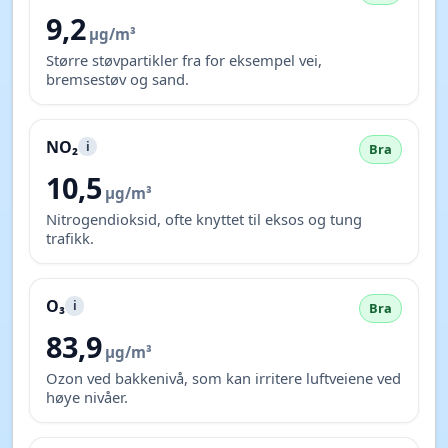
9,2
µg/m³
Større støvpartikler fra for eksempel vei,
bremsestøv og sand.
NO₂
i
Bra
10,5
µg/m³
Nitrogendioksid, ofte knyttet til eksos og tung
trafikk.
O₃
i
Bra
83,9
µg/m³
Ozon ved bakkenivå, som kan irritere luftveiene ved
høye nivåer.