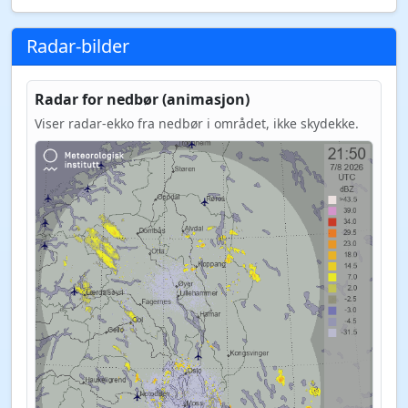
Radar-bilder
Radar for nedbør (animasjon)
Viser radar-ekko fra nedbør i området, ikke skydekke.