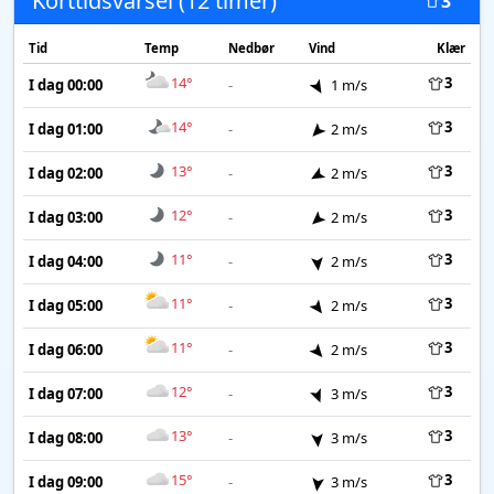
Korttidsvarsel (12 timer)
3
Tid
Temp
Nedbør
Vind
Klær
14°
3
I dag 00:00
-
1 m/s
14°
3
I dag 01:00
-
2 m/s
13°
3
I dag 02:00
-
2 m/s
12°
3
I dag 03:00
-
2 m/s
11°
3
I dag 04:00
-
2 m/s
11°
3
I dag 05:00
-
2 m/s
11°
3
I dag 06:00
-
2 m/s
12°
3
I dag 07:00
-
3 m/s
13°
3
I dag 08:00
-
3 m/s
15°
3
I dag 09:00
-
3 m/s