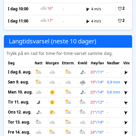
16°
2
I dag 10:00
-
4 m/s
17°
2
I dag 11:00
-
4 m/s
Langtidsvarsel (neste 10 dager)
Trykk på en rad for time-for-time-varsel samme dag.
Dag
Natt
Morgen
Etterm.
Kveld
Høy/lav
Nedbør
Vind
I dag 8. aug.
20°
/
11°
-
5 m
Søn 9. aug.
19°
/
14°
0,9 mm
8 m
Man 10. aug.
20°
/
14°
0,6 mm
6 m
Tir 11. aug.
20°
/
12°
-
4 m
Ons 12. aug.
21°
/
12°
-
3 m
Tor 13. aug.
22°
/
14°
-
5 m
Fre 14. aug.
24°
/
16°
-
4 m