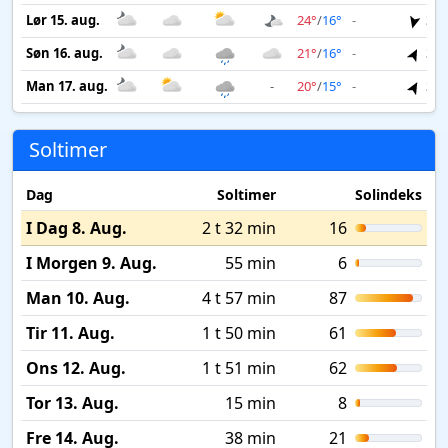
Lør 15. aug.
24°
/
16°
-
3 m
Søn 16. aug.
21°
/
16°
-
3 m
Man 17. aug.
-
20°
/
15°
-
3 m
Soltimer
Dag
Soltimer
Solindeks
I Dag 8. Aug.
2 t 32 min
16
I Morgen 9. Aug.
55 min
6
Man 10. Aug.
4 t 57 min
87
Tir 11. Aug.
1 t 50 min
61
Ons 12. Aug.
1 t 51 min
62
Tor 13. Aug.
15 min
8
Fre 14. Aug.
38 min
21