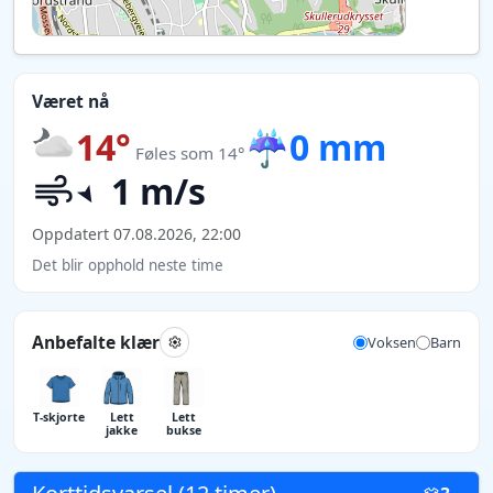
Været nå
14°
☔
0 mm
Føles som 14°
1 m/s
Oppdatert 07.08.2026, 22:00
Det blir opphold neste time
Anbefalte klær
Voksen
Barn
T-skjorte
Lett
Lett
jakke
bukse