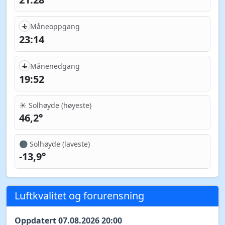
Måneoppgang
23:14
Månenedgang
19:52
☀️ Solhøyde (høyeste)
46,2°
🌑 Solhøyde (laveste)
-13,9°
Luftkvalitet og forurensning
Oppdatert 07.08.2026 20:00