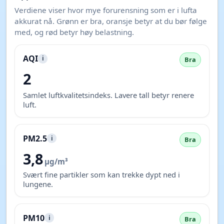
Verdiene viser hvor mye forurensning som er i lufta
akkurat nå. Grønn er bra, oransje betyr at du bør følge
med, og rød betyr høy belastning.
AQI
i
Bra
2
Samlet luftkvalitetsindeks. Lavere tall betyr renere
luft.
PM2.5
i
Bra
3,8
µg/m³
Svært fine partikler som kan trekke dypt ned i
lungene.
PM10
i
Bra