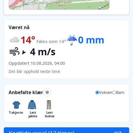
Været nå
14°
☔
0 mm
Føles som 14°
4 m/s
Oppdatert 10.08.2026, 04:00
Det blir opphold neste time
Anbefalte klær
Voksen
Barn
T-skjorte
Lett
Lett
jakke
bukse