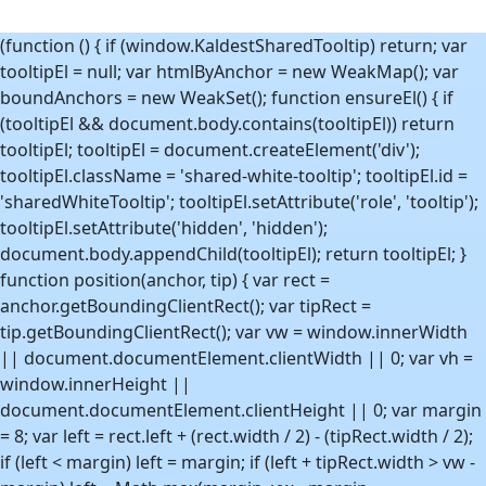
(function () { if (window.KaldestSharedTooltip) return; var
tooltipEl = null; var htmlByAnchor = new WeakMap(); var
boundAnchors = new WeakSet(); function ensureEl() { if
(tooltipEl && document.body.contains(tooltipEl)) return
tooltipEl; tooltipEl = document.createElement('div');
tooltipEl.className = 'shared-white-tooltip'; tooltipEl.id =
'sharedWhiteTooltip'; tooltipEl.setAttribute('role', 'tooltip');
tooltipEl.setAttribute('hidden', 'hidden');
document.body.appendChild(tooltipEl); return tooltipEl; }
function position(anchor, tip) { var rect =
anchor.getBoundingClientRect(); var tipRect =
tip.getBoundingClientRect(); var vw = window.innerWidth
|| document.documentElement.clientWidth || 0; var vh =
window.innerHeight ||
document.documentElement.clientHeight || 0; var margin
= 8; var left = rect.left + (rect.width / 2) - (tipRect.width / 2);
if (left < margin) left = margin; if (left + tipRect.width > vw -