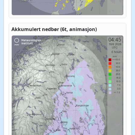
Akkumulert nedbør (6t, animasjon)