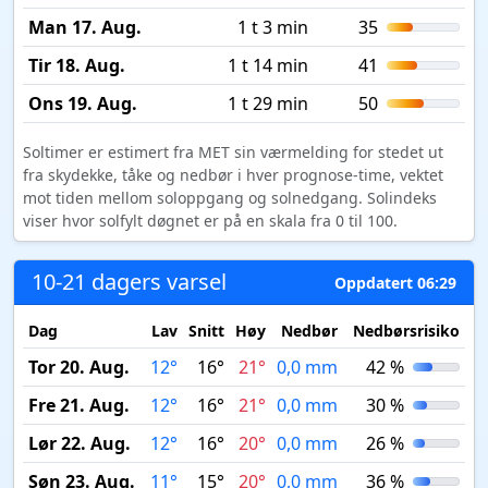
Man 17. Aug.
1 t 3 min
35
Tir 18. Aug.
1 t 14 min
41
Ons 19. Aug.
1 t 29 min
50
Soltimer er estimert fra MET sin værmelding for stedet ut
fra skydekke, tåke og nedbør i hver prognose-time, vektet
mot tiden mellom soloppgang og solnedgang. Solindeks
viser hvor solfylt døgnet er på en skala fra 0 til 100.
10-21 dagers varsel
Oppdatert 06:29
Dag
Lav
Snitt
Høy
Nedbør
Nedbørsrisiko
M
Tor 20. Aug.
12°
16°
21°
0,0 mm
42 %
Fre 21. Aug.
12°
16°
21°
0,0 mm
30 %
Lør 22. Aug.
12°
16°
20°
0,0 mm
26 %
Søn 23. Aug.
11°
15°
20°
0,0 mm
36 %