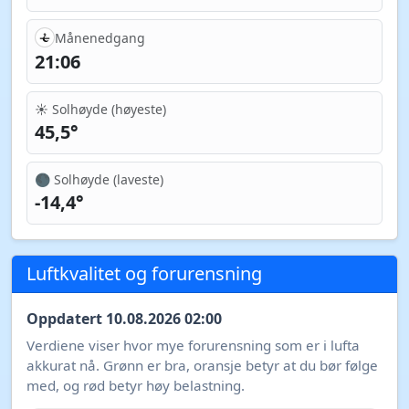
Månenedgang
21:06
☀️ Solhøyde (høyeste)
45,5°
🌑 Solhøyde (laveste)
-14,4°
Luftkvalitet og forurensning
Oppdatert 10.08.2026 02:00
Verdiene viser hvor mye forurensning som er i lufta
akkurat nå. Grønn er bra, oransje betyr at du bør følge
med, og rød betyr høy belastning.