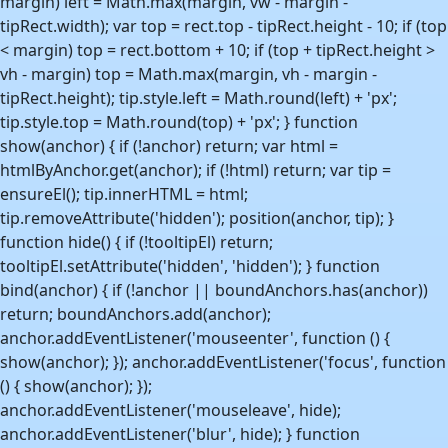
margin) left = Math.max(margin, vw - margin -
tipRect.width); var top = rect.top - tipRect.height - 10; if (top
< margin) top = rect.bottom + 10; if (top + tipRect.height >
vh - margin) top = Math.max(margin, vh - margin -
tipRect.height); tip.style.left = Math.round(left) + 'px';
tip.style.top = Math.round(top) + 'px'; } function
show(anchor) { if (!anchor) return; var html =
htmlByAnchor.get(anchor); if (!html) return; var tip =
ensureEl(); tip.innerHTML = html;
tip.removeAttribute('hidden'); position(anchor, tip); }
function hide() { if (!tooltipEl) return;
tooltipEl.setAttribute('hidden', 'hidden'); } function
bind(anchor) { if (!anchor || boundAnchors.has(anchor))
return; boundAnchors.add(anchor);
anchor.addEventListener('mouseenter', function () {
show(anchor); }); anchor.addEventListener('focus', function
() { show(anchor); });
anchor.addEventListener('mouseleave', hide);
anchor.addEventListener('blur', hide); } function