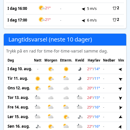
21°
2
I dag 16:00
-
5 m/s
21°
2
I dag 17:00
-
6 m/s
Langtidsvarsel (neste 10 dager)
Trykk på en rad for time-for-time-varsel samme dag.
Dag
Natt
Morgen
Etterm.
Kveld
Høy/lav
Nedbør
Vind
I dag 10. aug.
-
21°
/
14°
-
6 m
Tir 11. aug.
21°
/
11°
-
3 m
Ons 12. aug.
20°
/
11°
-
4 m
Tor 13. aug.
24°
/
15°
-
4 m
Fre 14. aug.
25°
/
16°
-
4 m
Lør 15. aug.
25°
/
16°
-
3 m
Søn 16. aug.
22°
/
16°
-
3 m