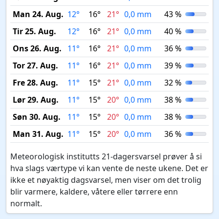
Man 24. Aug.
12°
16°
21°
0,0 mm
43 %
Tir 25. Aug.
12°
16°
21°
0,0 mm
40 %
Ons 26. Aug.
11°
16°
21°
0,0 mm
36 %
Tor 27. Aug.
11°
16°
21°
0,0 mm
39 %
Fre 28. Aug.
11°
15°
21°
0,0 mm
32 %
Lør 29. Aug.
11°
15°
20°
0,0 mm
38 %
Søn 30. Aug.
11°
15°
20°
0,0 mm
38 %
Man 31. Aug.
11°
15°
20°
0,0 mm
36 %
Meteorologisk institutts 21-dagersvarsel prøver å si
hva slags værtype vi kan vente de neste ukene. Det er
ikke et nøyaktig dagsvarsel, men viser om det trolig
blir varmere, kaldere, våtere eller tørrere enn
normalt.