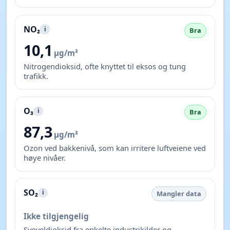
NO₂
i
Bra
10,1
µg/m³
Nitrogendioksid, ofte knyttet til eksos og tung
trafikk.
O₃
i
Bra
87,3
µg/m³
Ozon ved bakkenivå, som kan irritere luftveiene ved
høye nivåer.
SO₂
i
Mangler data
Ikke tilgjengelig
Svoveldioksid fra enkelte industrikilder og