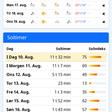
Man 17. aug.
20°
/
14°
-
3 m
Tir 18. aug.
20°
/
13°
-
3 m
Ons 19. aug.
21°
/
13°
-
3 m
Soltimer
Dag
Soltimer
Solindeks
I Dag 10. Aug.
11 t 32 min
75
I Morgen 11. Aug.
11 t 7 min
69
Ons 12. Aug.
5 t 15 min
49
Tor 13. Aug.
23 min
13
Fre 14. Aug.
1 t 3 min
35
Lør 15. Aug.
1 t 52 min
62
Søn 16. Aug.
1 t 43 min
57