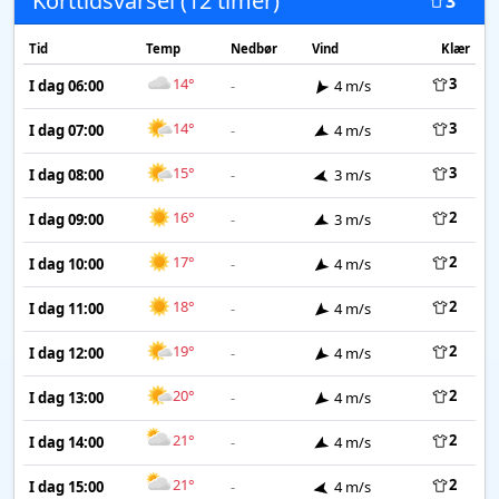
Korttidsvarsel (12 timer)
3
Tid
Temp
Nedbør
Vind
Klær
14°
3
I dag 06:00
-
4 m/s
14°
3
I dag 07:00
-
4 m/s
15°
3
I dag 08:00
-
3 m/s
16°
2
I dag 09:00
-
3 m/s
17°
2
I dag 10:00
-
4 m/s
18°
2
I dag 11:00
-
4 m/s
19°
2
I dag 12:00
-
4 m/s
20°
2
I dag 13:00
-
4 m/s
21°
2
I dag 14:00
-
4 m/s
21°
2
I dag 15:00
-
4 m/s