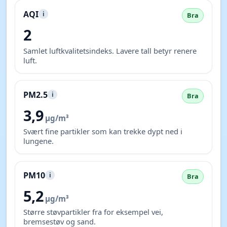
AQI
i
Bra
2
Samlet luftkvalitetsindeks. Lavere tall betyr renere
luft.
PM2.5
i
Bra
3,9
µg/m³
Svært fine partikler som kan trekke dypt ned i
lungene.
PM10
i
Bra
5,2
µg/m³
Større støvpartikler fra for eksempel vei,
bremsestøv og sand.