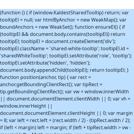
(function () { if (window.KaldestSharedTooltip) return; var
tooltipEl = null; var htmlByAnchor = new WeakMap(); var
boundAnchors = new WeakSet(); function ensureEl() { if
(tooltipEl && document.body.contains(tooltipEl)) return
tooltipEl; tooltipEl = document.createElement('div');
tooltipEl.className = 'shared-white-tooltip'; tooltipEl.id =
'sharedWhiteTooltip'; tooltipEl.setAttribute('role', 'tooltip');
tooltipEl.setAttribute('hidden', 'hidden');
document.body.appendChild(tooltipEl); return tooltipEl; }
function position(anchor, tip) { var rect =
anchor.getBoundingClientRect(); var tipRect =
tip.getBoundingClientRect(); var vw = window.innerWidth
|| document.documentElement.clientWidth || 0; var vh =
window.innerHeight ||
document.documentElement.clientHeight || 0; var margin
= 8; var left = rect.left + (rect.width / 2) - (tipRect.width / 2);
if (left < margin) left = margin; if (left + tipRect.width > vw -