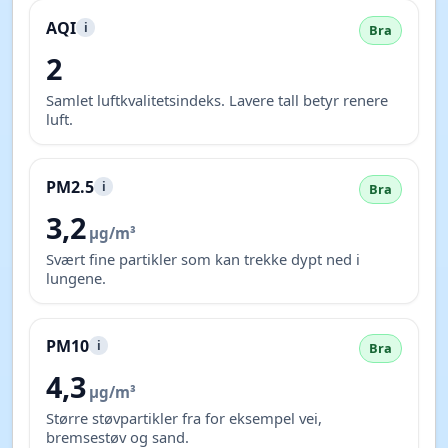
AQI
i
Bra
2
Samlet luftkvalitetsindeks. Lavere tall betyr renere
luft.
PM2.5
i
Bra
3,2
µg/m³
Svært fine partikler som kan trekke dypt ned i
lungene.
PM10
i
Bra
4,3
µg/m³
Større støvpartikler fra for eksempel vei,
bremsestøv og sand.