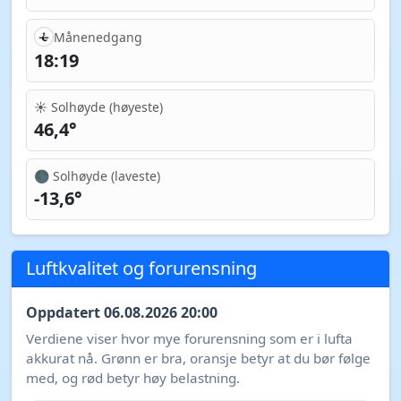
Månenedgang
18:19
☀️ Solhøyde (høyeste)
46,4°
🌑 Solhøyde (laveste)
-13,6°
Luftkvalitet og forurensning
Oppdatert 06.08.2026 20:00
Verdiene viser hvor mye forurensning som er i lufta
akkurat nå. Grønn er bra, oransje betyr at du bør følge
med, og rød betyr høy belastning.