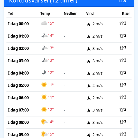
Korttidsvarsel (12 timer)
3
Tid
Temp
Nedbør
Vind
Klær
15°
3
I dag 00:00
-
2 m/s
14°
3
I dag 01:00
-
2 m/s
13°
3
I dag 02:00
-
3 m/s
13°
3
I dag 03:00
-
3 m/s
12°
3
I dag 04:00
-
2 m/s
11°
3
I dag 05:00
-
2 m/s
11°
3
I dag 06:00
-
2 m/s
12°
3
I dag 07:00
-
3 m/s
14°
3
I dag 08:00
-
3 m/s
15°
3
I dag 09:00
-
2 m/s