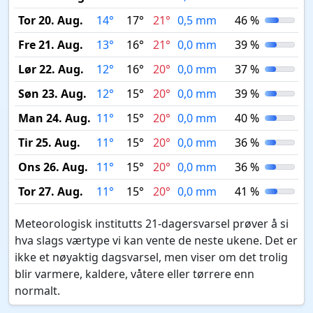
Tor 20. Aug.
14°
17°
21°
0,5 mm
46 %
Fre 21. Aug.
13°
16°
21°
0,0 mm
39 %
Lør 22. Aug.
12°
16°
20°
0,0 mm
37 %
Søn 23. Aug.
12°
15°
20°
0,0 mm
39 %
Man 24. Aug.
11°
15°
20°
0,0 mm
40 %
Tir 25. Aug.
11°
15°
20°
0,0 mm
36 %
Ons 26. Aug.
11°
15°
20°
0,0 mm
36 %
Tor 27. Aug.
11°
15°
20°
0,0 mm
41 %
Meteorologisk institutts 21-dagersvarsel prøver å si
hva slags værtype vi kan vente de neste ukene. Det er
ikke et nøyaktig dagsvarsel, men viser om det trolig
blir varmere, kaldere, våtere eller tørrere enn
normalt.