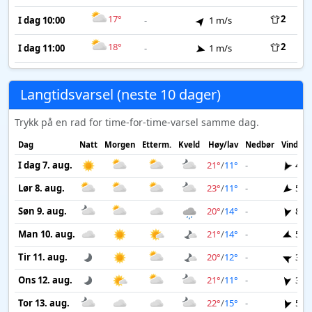
17°
2
I dag 10:00
-
1 m/s
18°
2
I dag 11:00
-
1 m/s
Langtidsvarsel (neste 10 dager)
Trykk på en rad for time-for-time-varsel samme dag.
Dag
Natt
Morgen
Etterm.
Kveld
Høy/lav
Nedbør
Vind
I dag 7. aug.
21°
/
11°
-
4 m
Lør 8. aug.
23°
/
11°
-
5 m
Søn 9. aug.
20°
/
14°
-
8 m
Man 10. aug.
21°
/
14°
-
5 m
Tir 11. aug.
20°
/
12°
-
3 m
Ons 12. aug.
21°
/
11°
-
3 m
Tor 13. aug.
22°
/
15°
-
5 m