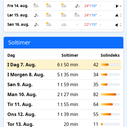
Fre 14. aug.
24°
/
16°
-
4 m
Lør 15. aug.
24°
/
16°
-
3 m
Søn 16. aug.
-
22°
/
15°
-
2 m
Soltimer
Dag
Soltimer
Solindeks
I Dag 7. Aug.
6 t 50 min
42
I Morgen 8. Aug.
5 t 35 min
34
Søn 9. Aug.
1 t 59 min
35
Man 10. Aug.
2 t 27 min
82
Tir 11. Aug.
1 t 55 min
64
Ons 12. Aug.
1 t 39 min
55
Tor 13. Aug.
20 min
11