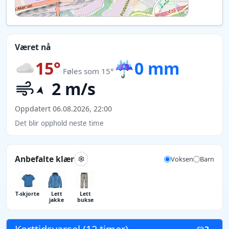
Været nå
15°
☔
0 mm
Føles som 15°
2 m/s
Oppdatert 06.08.2026, 22:00
Det blir opphold neste time
Anbefalte klær
Voksen
Barn
T-skjorte
Lett
Lett
jakke
bukse