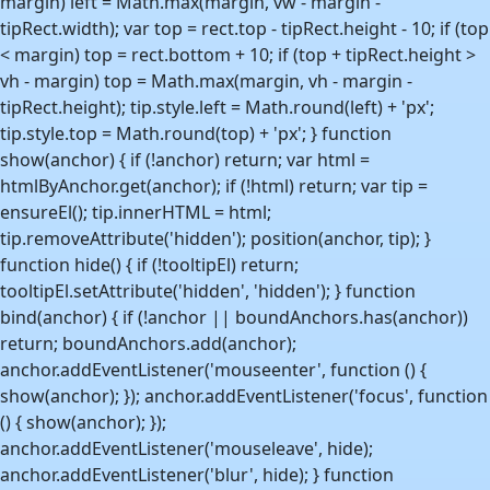
margin) left = Math.max(margin, vw - margin -
tipRect.width); var top = rect.top - tipRect.height - 10; if (top
< margin) top = rect.bottom + 10; if (top + tipRect.height >
vh - margin) top = Math.max(margin, vh - margin -
tipRect.height); tip.style.left = Math.round(left) + 'px';
tip.style.top = Math.round(top) + 'px'; } function
show(anchor) { if (!anchor) return; var html =
htmlByAnchor.get(anchor); if (!html) return; var tip =
ensureEl(); tip.innerHTML = html;
tip.removeAttribute('hidden'); position(anchor, tip); }
function hide() { if (!tooltipEl) return;
tooltipEl.setAttribute('hidden', 'hidden'); } function
bind(anchor) { if (!anchor || boundAnchors.has(anchor))
return; boundAnchors.add(anchor);
anchor.addEventListener('mouseenter', function () {
show(anchor); }); anchor.addEventListener('focus', function
() { show(anchor); });
anchor.addEventListener('mouseleave', hide);
anchor.addEventListener('blur', hide); } function