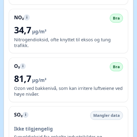
NO₂
i
Bra
34,7
µg/m³
Nitrogendioksid, ofte knyttet til eksos og tung
trafikk.
O₃
i
Bra
81,7
µg/m³
Ozon ved bakkenivå, som kan irritere luftveiene ved
høye nivåer.
SO₂
i
Mangler data
Ikke tilgjengelig
Svoveldioksid fra enkelte industrikilder og