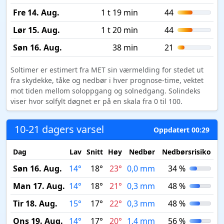
Fre 14. Aug.
1 t 19 min
44
Lør 15. Aug.
1 t 20 min
44
Søn 16. Aug.
38 min
21
Soltimer er estimert fra MET sin værmelding for stedet ut
fra skydekke, tåke og nedbør i hver prognose-time, vektet
mot tiden mellom soloppgang og solnedgang. Solindeks
viser hvor solfylt døgnet er på en skala fra 0 til 100.
10-21 dagers varsel
Oppdatert 00:29
Dag
Lav
Snitt
Høy
Nedbør
Nedbørsrisiko
M
Søn 16. Aug.
14°
18°
23°
0,0 mm
34 %
Man 17. Aug.
14°
18°
21°
0,3 mm
48 %
Tir 18. Aug.
15°
17°
22°
0,3 mm
48 %
Ons 19. Aug.
14°
17°
20°
1,4 mm
56 %