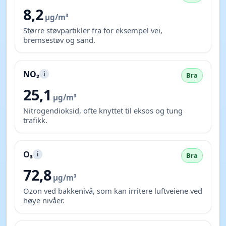
8,2
µg/m³
Større støvpartikler fra for eksempel vei,
bremsestøv og sand.
NO₂
i
Bra
25,1
µg/m³
Nitrogendioksid, ofte knyttet til eksos og tung
trafikk.
O₃
i
Bra
72,8
µg/m³
Ozon ved bakkenivå, som kan irritere luftveiene ved
høye nivåer.