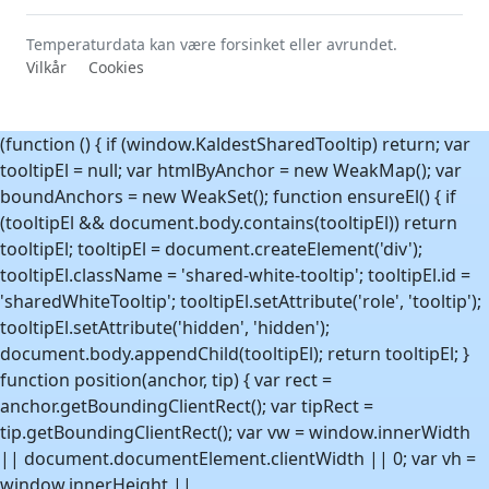
Temperaturdata kan være forsinket eller avrundet.
Vilkår
Cookies
(function () { if (window.KaldestSharedTooltip) return; var
tooltipEl = null; var htmlByAnchor = new WeakMap(); var
boundAnchors = new WeakSet(); function ensureEl() { if
(tooltipEl && document.body.contains(tooltipEl)) return
tooltipEl; tooltipEl = document.createElement('div');
tooltipEl.className = 'shared-white-tooltip'; tooltipEl.id =
'sharedWhiteTooltip'; tooltipEl.setAttribute('role', 'tooltip');
tooltipEl.setAttribute('hidden', 'hidden');
document.body.appendChild(tooltipEl); return tooltipEl; }
function position(anchor, tip) { var rect =
anchor.getBoundingClientRect(); var tipRect =
tip.getBoundingClientRect(); var vw = window.innerWidth
|| document.documentElement.clientWidth || 0; var vh =
window.innerHeight ||