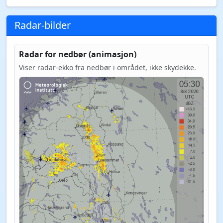
Radar-bilder
Radar for nedbør (animasjon)
Viser radar-ekko fra nedbør i området, ikke skydekke.