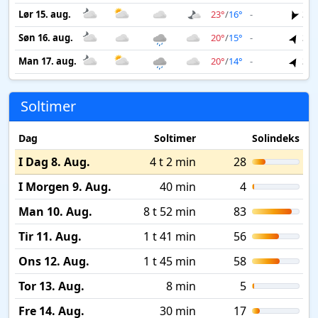
Lør 15. aug.
23°
/
16°
-
3 m
Søn 16. aug.
20°
/
15°
-
3 m
Man 17. aug.
20°
/
14°
-
3 m
Soltimer
Dag
Soltimer
Solindeks
I Dag 8. Aug.
4 t 2 min
28
I Morgen 9. Aug.
40 min
4
Man 10. Aug.
8 t 52 min
83
Tir 11. Aug.
1 t 41 min
56
Ons 12. Aug.
1 t 45 min
58
Tor 13. Aug.
8 min
5
Fre 14. Aug.
30 min
17