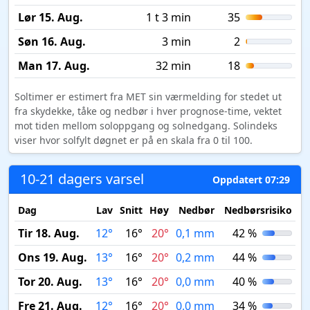
Lør 15. Aug.
1 t 3 min
35
Søn 16. Aug.
3 min
2
Man 17. Aug.
32 min
18
Soltimer er estimert fra MET sin værmelding for stedet ut
fra skydekke, tåke og nedbør i hver prognose-time, vektet
mot tiden mellom soloppgang og solnedgang. Solindeks
viser hvor solfylt døgnet er på en skala fra 0 til 100.
10-21 dagers varsel
Oppdatert 07:29
Dag
Lav
Snitt
Høy
Nedbør
Nedbørsrisiko
M
Tir 18. Aug.
12°
16°
20°
0,1 mm
42 %
Ons 19. Aug.
13°
16°
20°
0,2 mm
44 %
Tor 20. Aug.
13°
16°
20°
0,0 mm
40 %
Fre 21. Aug.
12°
16°
20°
0,0 mm
34 %