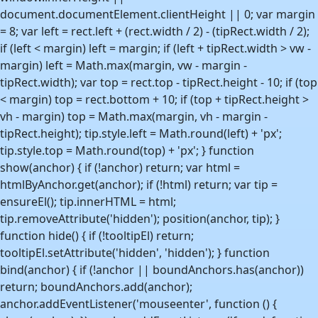
document.documentElement.clientHeight || 0; var margin
= 8; var left = rect.left + (rect.width / 2) - (tipRect.width / 2);
if (left < margin) left = margin; if (left + tipRect.width > vw -
margin) left = Math.max(margin, vw - margin -
tipRect.width); var top = rect.top - tipRect.height - 10; if (top
< margin) top = rect.bottom + 10; if (top + tipRect.height >
vh - margin) top = Math.max(margin, vh - margin -
tipRect.height); tip.style.left = Math.round(left) + 'px';
tip.style.top = Math.round(top) + 'px'; } function
show(anchor) { if (!anchor) return; var html =
htmlByAnchor.get(anchor); if (!html) return; var tip =
ensureEl(); tip.innerHTML = html;
tip.removeAttribute('hidden'); position(anchor, tip); }
function hide() { if (!tooltipEl) return;
tooltipEl.setAttribute('hidden', 'hidden'); } function
bind(anchor) { if (!anchor || boundAnchors.has(anchor))
return; boundAnchors.add(anchor);
anchor.addEventListener('mouseenter', function () {