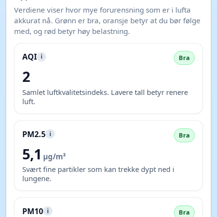
Verdiene viser hvor mye forurensning som er i lufta
akkurat nå. Grønn er bra, oransje betyr at du bør følge
med, og rød betyr høy belastning.
AQI
i
Bra
2
Samlet luftkvalitetsindeks. Lavere tall betyr renere
luft.
PM2.5
i
Bra
5,1
µg/m³
Svært fine partikler som kan trekke dypt ned i
lungene.
PM10
i
Bra