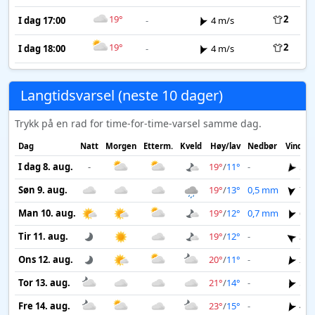
19°
2
I dag 17:00
-
4 m/s
19°
2
I dag 18:00
-
4 m/s
Langtidsvarsel (neste 10 dager)
Trykk på en rad for time-for-time-varsel samme dag.
Dag
Natt
Morgen
Etterm.
Kveld
Høy/lav
Nedbør
Vind
I dag 8. aug.
-
19°
/
11°
-
5 m
Søn 9. aug.
19°
/
13°
0,5 mm
7 m
Man 10. aug.
19°
/
12°
0,7 mm
6 m
Tir 11. aug.
19°
/
12°
-
3 m
Ons 12. aug.
20°
/
11°
-
2 m
Tor 13. aug.
21°
/
14°
-
5 m
Fre 14. aug.
23°
/
15°
-
4 m