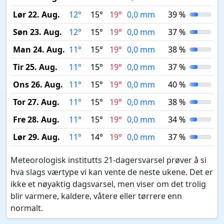
Lør 22. Aug.
12°
15°
19°
0,0 mm
39 %
Søn 23. Aug.
12°
15°
19°
0,0 mm
37 %
Man 24. Aug.
11°
15°
19°
0,0 mm
38 %
Tir 25. Aug.
11°
15°
19°
0,0 mm
37 %
Ons 26. Aug.
11°
15°
19°
0,0 mm
40 %
Tor 27. Aug.
11°
15°
19°
0,0 mm
38 %
Fre 28. Aug.
11°
15°
19°
0,0 mm
34 %
Lør 29. Aug.
11°
14°
19°
0,0 mm
37 %
Meteorologisk institutts 21-dagersvarsel prøver å si
hva slags værtype vi kan vente de neste ukene. Det er
ikke et nøyaktig dagsvarsel, men viser om det trolig
blir varmere, kaldere, våtere eller tørrere enn
normalt.