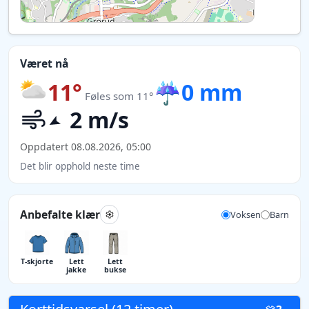
Været nå
11°
☔
0 mm
Føles som 11°
2 m/s
Oppdatert 08.08.2026, 05:00
Det blir opphold neste time
Anbefalte klær
Voksen
Barn
T-skjorte
Lett
Lett
jakke
bukse