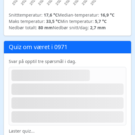
Snitttemperatur:
17,6 °C
Median-temperatur:
16,9 °C
Maks temperatur:
33,5 °C
Min temperatur:
5,7 °C
Nedbør totalt:
80 mm
Nedbør snitt/dag:
2,7 mm
Quiz om været i 0971
Svar på opptil tre spørsmål i dag.
Laster quiz...