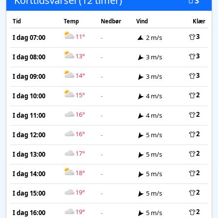
Korttidsvarsel (12 timer)
3
Tid
Temp
Nedbør
Vind
Klær
11°
3
I dag 07:00
-
2 m/s
13°
3
I dag 08:00
-
3 m/s
14°
3
I dag 09:00
-
3 m/s
15°
2
I dag 10:00
-
4 m/s
16°
2
I dag 11:00
-
4 m/s
16°
2
I dag 12:00
-
5 m/s
17°
2
I dag 13:00
-
5 m/s
18°
2
I dag 14:00
-
5 m/s
19°
2
I dag 15:00
-
5 m/s
19°
2
I dag 16:00
-
5 m/s