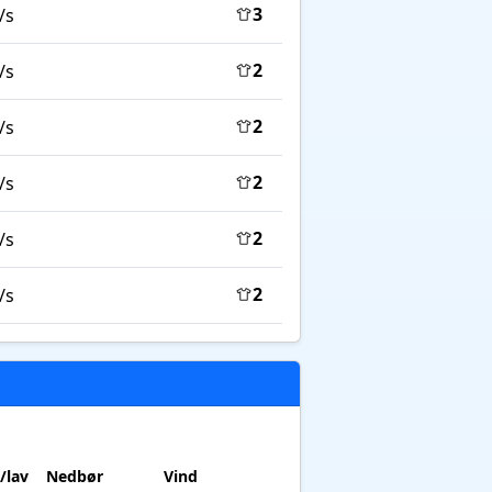
3
/s
2
/s
2
/s
2
/s
2
/s
2
/s
/lav
Nedbør
Vind