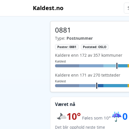
Kaldest.no
0881
Type:
Postnummer
Postnr: 0881
Poststed: OSLO
Kaldere enn 172 av 357 kommuner
Kaldest
Kaldere enn 171 av 270 tettsteder
Kaldest
Været nå
10°
☔
0
Føles som 10°
Det blir opphold neste time