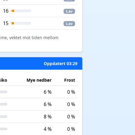
16
Lav
15
Lav
time, vektet mot tiden mellom
Oppdatert 03:29
siko
Mye nedbør
Frost
6 %
0 %
6 %
0 %
8 %
0 %
4 %
0 %