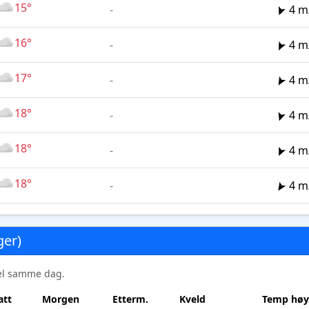
15°
-
4 m
16°
-
4 m
17°
-
4 m
18°
-
4 m
18°
-
4 m
18°
-
4 m
ger)
sel samme dag.
att
Morgen
Etterm.
Kveld
Temp høy