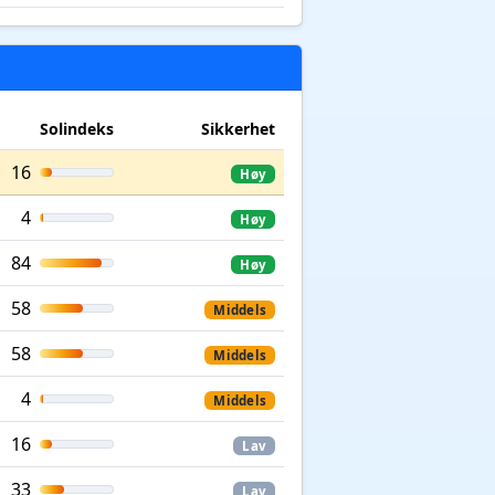
Solindeks
Sikkerhet
16
Høy
4
Høy
84
Høy
58
Middels
58
Middels
4
Middels
16
Lav
33
Lav