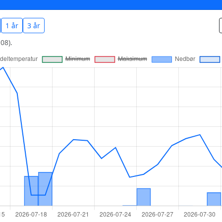
1 år
3 år
08).