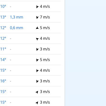
/
10°
-
4 m/s
/
13°
1,3 mm
7 m/s
/
12°
0,6 mm
5 m/s
/
12°
-
4 m/s
/
11°
-
3 m/s
/
14°
-
5 m/s
/
15°
-
4 m/s
/
16°
-
3 m/s
/
15°
-
3 m/s
/
15°
-
3 m/s