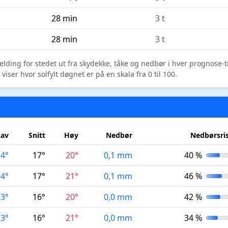
28 min
3 t
28 min
3 t
elding for stedet ut fra skydekke, tåke og nedbør i hver prognose-
ser hvor solfylt døgnet er på en skala fra 0 til 100.
Lav
Snitt
Høy
Nedbør
Nedbørsri
14°
17°
20°
0,1 mm
40 %
14°
17°
21°
0,1 mm
46 %
13°
16°
20°
0,0 mm
42 %
13°
16°
21°
0,0 mm
34 %