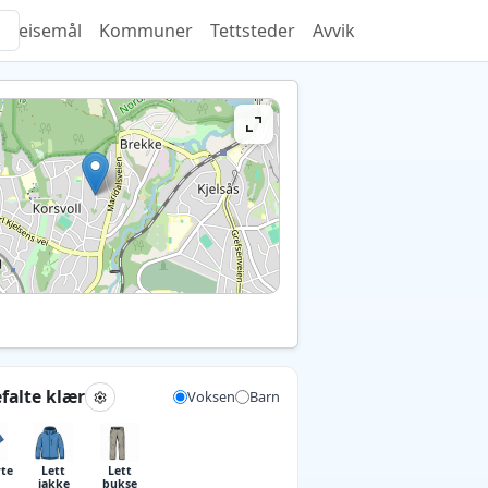
Reisemål
Kommuner
Tettsteder
Avvik
falte klær
Voksen
Barn
rte
Lett
Lett
jakke
bukse