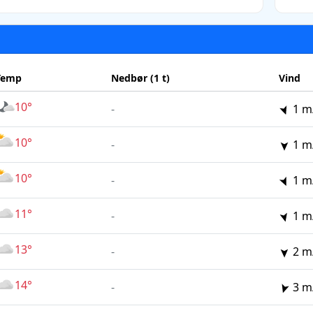
Temp
Nedbør (1 t)
Vind
10°
-
1 m
10°
-
1 m
10°
-
1 m
11°
-
1 m
13°
-
2 m
14°
-
3 m