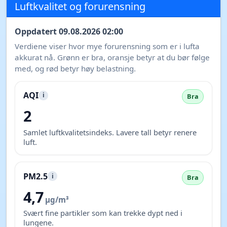
Luftkvalitet og forurensning
Oppdatert 09.08.2026 02:00
Verdiene viser hvor mye forurensning som er i lufta
akkurat nå. Grønn er bra, oransje betyr at du bør følge
med, og rød betyr høy belastning.
AQI
i
Bra
2
Samlet luftkvalitetsindeks. Lavere tall betyr renere
luft.
PM2.5
i
Bra
4,7
µg/m³
Svært fine partikler som kan trekke dypt ned i
lungene.