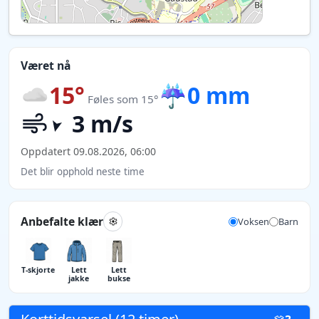
Været nå
15°
☔
0 mm
Føles som 15°
3 m/s
Oppdatert 09.08.2026, 06:00
Det blir opphold neste time
Anbefalte klær
Voksen
Barn
T-skjorte
Lett
Lett
jakke
bukse