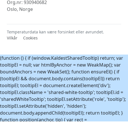
Org.nr: 930940682
Oslo, Norge
Temperaturdata kan være forsinket eller avrundet.
Vilkår
Cookies
(function () { if (window.KaldestSharedTooltip) return; var
tooltipEl = null; var htmlByAnchor = new WeakMap(); var
boundAnchors = new WeakSet(); function ensureEl() { if
(tooltipEl && document.body.contains(tooltipEl)) return
tooltipEl; tooltipEl = document.createElement('div');
tooltipEl.className = 'shared-white-tooltip'; tooltipEl.id =
'sharedWhiteTooltip'; tooltipEl.setAttribute('role', 'tooltip');
tooltipEl.setAttribute('hidden', 'hidden');
document.body.appendChild(tooltipEl); return tooltipEl; }
function position(anchor, tip) { var rect =
anchor.getBoundingClientRect(); var tipRect =