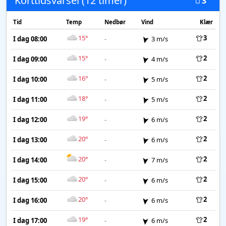
Korttidsvarsel (12 timer)
3
Tid
Temp
Nedbør
Vind
Klær
15°
3
I dag 08:00
-
3 m/s
15°
2
I dag 09:00
-
4 m/s
16°
2
I dag 10:00
-
5 m/s
18°
2
I dag 11:00
-
5 m/s
19°
2
I dag 12:00
-
6 m/s
20°
2
I dag 13:00
-
6 m/s
20°
2
I dag 14:00
-
7 m/s
20°
2
I dag 15:00
-
6 m/s
20°
2
I dag 16:00
-
6 m/s
19°
2
I dag 17:00
-
6 m/s