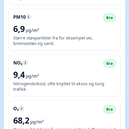
PM10
i
Bra
6,9
µg/m³
Større støvpartikler fra for eksempel vei,
bremsestøv og sand.
NO₂
i
Bra
9,4
µg/m³
Nitrogendioksid, ofte knyttet til eksos og tung
trafikk.
O₃
i
Bra
68,2
µg/m³