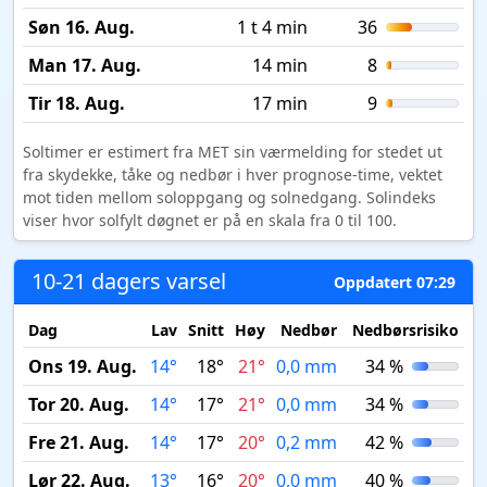
Søn 16. Aug.
1 t 4 min
36
Man 17. Aug.
14 min
8
Tir 18. Aug.
17 min
9
Soltimer er estimert fra MET sin værmelding for stedet ut
fra skydekke, tåke og nedbør i hver prognose-time, vektet
mot tiden mellom soloppgang og solnedgang. Solindeks
viser hvor solfylt døgnet er på en skala fra 0 til 100.
10-21 dagers varsel
Oppdatert 07:29
Dag
Lav
Snitt
Høy
Nedbør
Nedbørsrisiko
M
Ons 19. Aug.
14°
18°
21°
0,0 mm
34 %
Tor 20. Aug.
14°
17°
21°
0,0 mm
34 %
Fre 21. Aug.
14°
17°
20°
0,2 mm
42 %
Lør 22. Aug.
13°
16°
20°
0,0 mm
40 %