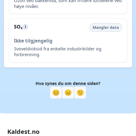
Ozon ved bakkenivå, som kan irritere luftveiene ved
høye nivåer.
SO₂
i
Mangler data
Ikke tilgjengelig
Svoveldioksid fra enkelte industrikilder og
forbrenning.
Hva synes du om denne siden?
😊
😐
🙁
Kaldest.no