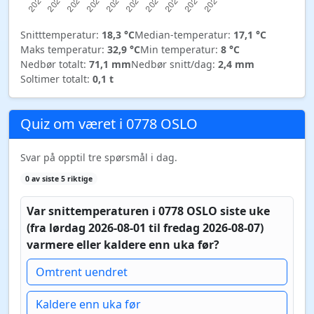
Snitttemperatur:
18,3 °C
Median-temperatur:
17,1 °C
Maks temperatur:
32,9 °C
Min temperatur:
8 °C
Nedbør totalt:
71,1 mm
Nedbør snitt/dag:
2,4 mm
Soltimer totalt:
0,1 t
Quiz om været i 0778 OSLO
Svar på opptil tre spørsmål i dag.
0 av siste 5 riktige
Var snittemperaturen i 0778 OSLO siste uke
(fra lørdag 2026-08-01 til fredag 2026-08-07)
varmere eller kaldere enn uka før?
Omtrent uendret
Kaldere enn uka før