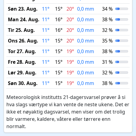
Søn 23. Aug.
11°
15°
20°
0,0 mm
34 %
Man 24. Aug.
11°
16°
20°
0,0 mm
38 %
Tir 25. Aug.
11°
16°
20°
0,0 mm
32 %
Ons 26. Aug.
11°
15°
20°
0,0 mm
35 %
Tor 27. Aug.
11°
15°
19°
0,0 mm
38 %
Fre 28. Aug.
11°
15°
19°
0,0 mm
31 %
Lør 29. Aug.
11°
15°
19°
0,0 mm
32 %
Søn 30. Aug.
11°
15°
19°
0,0 mm
38 %
Meteorologisk institutts 21-dagersvarsel prøver å si
hva slags værtype vi kan vente de neste ukene. Det er
ikke et nøyaktig dagsvarsel, men viser om det trolig
blir varmere, kaldere, våtere eller tørrere enn
normalt.