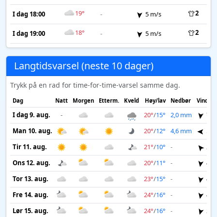
19°
2
I dag 18:00
-
5 m/s
18°
2
I dag 19:00
-
5 m/s
Langtidsvarsel (neste 10 dager)
Trykk på en rad for time-for-time-varsel samme dag.
Dag
Natt
Morgen
Etterm.
Kveld
Høy/lav
Nedbør
Vind
I dag 9. aug.
-
20°
/
15°
2,0 mm
7 m
Man 10. aug.
20°
/
12°
4,6 mm
5 m
Tir 11. aug.
21°
/
10°
-
2 m
Ons 12. aug.
20°
/
11°
-
4 m
Tor 13. aug.
23°
/
15°
-
4 m
Fre 14. aug.
24°
/
16°
-
4 m
Lør 15. aug.
24°
/
16°
-
2 m