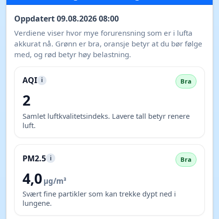
Oppdatert 09.08.2026 08:00
Verdiene viser hvor mye forurensning som er i lufta
akkurat nå. Grønn er bra, oransje betyr at du bør følge
med, og rød betyr høy belastning.
AQI
i
Bra
2
Samlet luftkvalitetsindeks. Lavere tall betyr renere
luft.
PM2.5
i
Bra
4,0
µg/m³
Svært fine partikler som kan trekke dypt ned i
lungene.