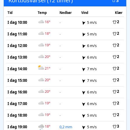
Korttidsvarsel (12 timer)
3
Tid
Temp
Nedbør
Vind
Klær
16°
2
I dag 10:00
-
5 m/s
18°
2
I dag 11:00
-
5 m/s
19°
2
I dag 12:00
-
6 m/s
20°
2
I dag 13:00
-
6 m/s
21°
2
I dag 14:00
-
7 m/s
20°
2
I dag 15:00
-
7 m/s
20°
2
I dag 16:00
-
6 m/s
19°
2
I dag 17:00
-
6 m/s
19°
2
I dag 18:00
-
5 m/s
18°
3
I dag 19:00
0,2 mm
5 m/s