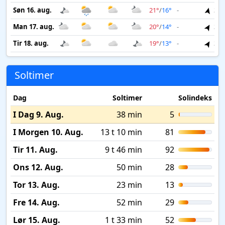
Søn 16. aug.
21°
/
16°
-
3 m
Man 17. aug.
20°
/
14°
-
3 m
Tir 18. aug.
19°
/
13°
-
3 m
Soltimer
Dag
Soltimer
Solindeks
I Dag 9. Aug.
38 min
5
I Morgen 10. Aug.
13 t 10 min
81
Tir 11. Aug.
9 t 46 min
92
Ons 12. Aug.
50 min
28
Tor 13. Aug.
23 min
13
Fre 14. Aug.
52 min
29
Lør 15. Aug.
1 t 33 min
52