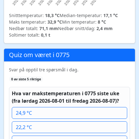
Snitttemperatur:
18,3 °C
Median-temperatur:
17,1 °C
Maks temperatur:
32,9 °C
Min temperatur:
8 °C
Nedbør totalt:
71,1 mm
Nedbør snitt/dag:
2,4 mm
Soltimer totalt:
0,1 t
Quiz om været i 0775
Svar på opptil tre spørsmål i dag.
0 av siste 5 riktige
Hva var makstemperaturen i 0775 siste uke
(fra lørdag 2026-08-01 til fredag 2026-08-07)?
24,9 °C
22,2 °C