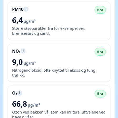
PM10
i
Bra
6,4
µg/m³
Større støvpartikler fra for eksempel vei,
bremsestøv og sand.
NO₂
i
Bra
9,0
µg/m³
Nitrogendioksid, ofte knyttet til eksos og tung
trafikk.
O₃
i
Bra
66,8
µg/m³
Ozon ved bakkenivå, som kan irritere luftveiene ved
høye nivåer.