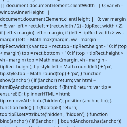
|| document.documentElement.clientWidth || 0; var vh =
window.innerHeight ||
document.documentElement.clientHeight || 0; var margin
= 8; var left = rect.left + (rect.width / 2) - (tipRect.width / 2);
if (left < margin) left = margin; if (left + tipRect.width > vw -
margin) left = Math.max(margin, vw - margin -
tipRect.width); var top = rect.top - tipRect.height - 10; if (top
< margin) top = rect.bottom + 10; if (top + tipRect.height >
vh - margin) top = Math.max(margin, vh - margin -
tipRect.height); tip.style.left = Math.round(left) + 'px';
tip.style.top = Math.round(top) + 'px'; } function
show(anchor) { if (!anchor) return; var html =
htmlByAnchor.get(anchor); if (!html) return; var tip =
ensureEl(); tip.innerHTML = html;
tip.removeAttribute('hidden'); position(anchor, tip); }
function hide() { if (!tooltipEl) return;
tooltipEl.setAttribute('hidden', 'hidden'); } function
bind(anchor) { if (!anchor || boundAnchors.has(anchor))