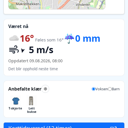
Været nå
16°
☔
0 mm
Føles som 16°
5 m/s
Oppdatert 09.08.2026, 08:00
Det blir opphold neste time
Anbefalte klær
Voksen
Barn
T-skjorte
Lett
bukse