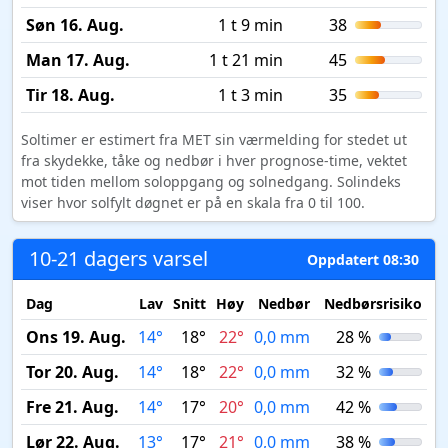
Søn 16. Aug.
1 t 9 min
38
Man 17. Aug.
1 t 21 min
45
Tir 18. Aug.
1 t 3 min
35
Soltimer er estimert fra MET sin værmelding for stedet ut
fra skydekke, tåke og nedbør i hver prognose-time, vektet
mot tiden mellom soloppgang og solnedgang. Solindeks
viser hvor solfylt døgnet er på en skala fra 0 til 100.
10-21 dagers varsel
Oppdatert 08:30
Dag
Lav
Snitt
Høy
Nedbør
Nedbørsrisiko
M
Ons 19. Aug.
14°
18°
22°
0,0 mm
28 %
Tor 20. Aug.
14°
18°
22°
0,0 mm
32 %
Fre 21. Aug.
14°
17°
20°
0,0 mm
42 %
Lør 22. Aug.
13°
17°
21°
0,0 mm
38 %