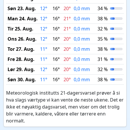
Søn 23. Aug.
12°
16°
20°
0,0 mm
34 %
Man 24. Aug.
12°
16°
21°
0,0 mm
38 %
Tir 25. Aug.
12°
16°
21°
0,0 mm
32 %
Ons 26. Aug.
12°
16°
20°
0,0 mm
35 %
Tor 27. Aug.
11°
16°
20°
0,0 mm
38 %
Fre 28. Aug.
11°
16°
20°
0,0 mm
31 %
Lør 29. Aug.
12°
16°
20°
0,0 mm
32 %
Søn 30. Aug.
11°
16°
20°
0,0 mm
38 %
Meteorologisk institutts 21-dagersvarsel prøver å si
hva slags værtype vi kan vente de neste ukene. Det er
ikke et nøyaktig dagsvarsel, men viser om det trolig
blir varmere, kaldere, våtere eller tørrere enn
normalt.