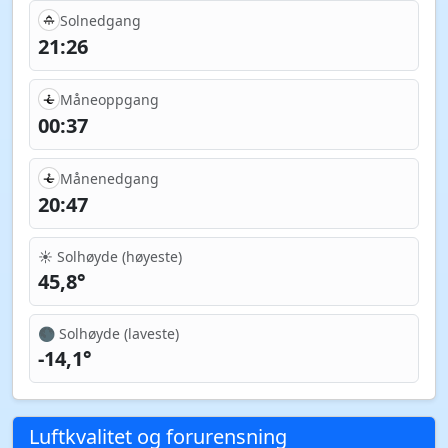
Solnedgang
21:26
Måneoppgang
00:37
Månenedgang
20:47
☀️ Solhøyde (høyeste)
45,8°
🌑 Solhøyde (laveste)
-14,1°
Luftkvalitet og forurensning