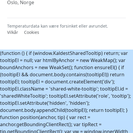
Oslo, Norge
Temperaturdata kan være forsinket eller avrundet.
Vilkår
Cookies
(function () { if (window.KaldestSharedTooltip) return; var
tooltipEl = null; var htmlByAnchor = new WeakMap(); var
boundAnchors = new WeakSet(); function ensureEl() { if
(tooltipEl && document.body.contains(tooltipEl)) return
tooltipEl; tooltipEl = document.createElement('div');
tooltipEl.className = 'shared-white-tooltip'; tooltipEl.id =
'sharedWhiteTooltip'; tooltipEl.setAttribute('role', 'tooltip');
tooltipEl.setAttribute('hidden', 'hidden');
document.body.appendChild(tooltipEl); return tooltipEl; }
function position(anchor, tip) { var rect =
anchor.getBoundingClientRect(); var tipRect =
tip.getBoundingClientRect(); var vw = window.innerWidth