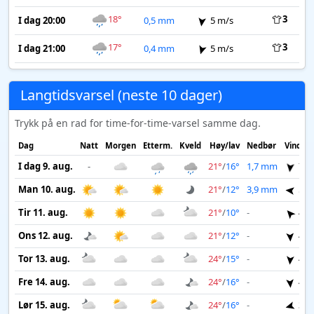
18°
3
I dag 20:00
0,5 mm
5 m/s
17°
3
I dag 21:00
0,4 mm
5 m/s
Langtidsvarsel (neste 10 dager)
Trykk på en rad for time-for-time-varsel samme dag.
Dag
Natt
Morgen
Etterm.
Kveld
Høy/lav
Nedbør
Vind
I dag 9. aug.
-
21°
/
16°
1,7 mm
7 m
Man 10. aug.
21°
/
12°
3,9 mm
5 m
Tir 11. aug.
21°
/
10°
-
4 m
Ons 12. aug.
21°
/
12°
-
4 m
Tor 13. aug.
24°
/
15°
-
4 m
Fre 14. aug.
24°
/
16°
-
4 m
Lør 15. aug.
24°
/
16°
-
3 m