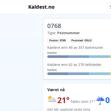
Kaldest.no
0768
Type:
Postnummer
Postnr: 0768
Poststed: OSLO
Kaldere enn 49 av 357 kommuner
Kaldest
Kaldere enn 62 av 270 tettsteder
Kaldest
Været nå
21°
☔
0
Føles som 21°
Det blir opphold neste time