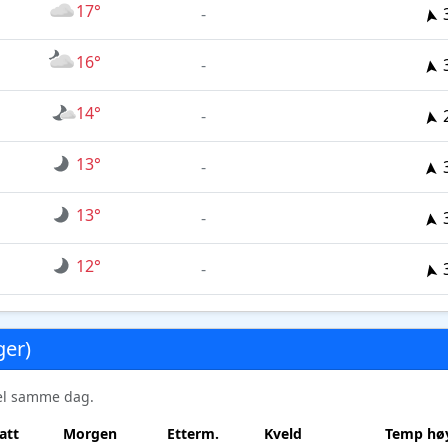
17°
-
16°
-
14°
-
13°
-
13°
-
12°
-
ger)
sel samme dag.
att
Morgen
Etterm.
Kveld
Temp høy