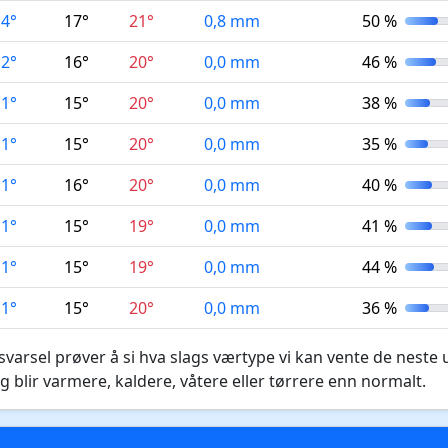
14°
17°
21°
0,8 mm
50 %
12°
16°
20°
0,0 mm
46 %
11°
15°
20°
0,0 mm
38 %
11°
15°
20°
0,0 mm
35 %
11°
16°
20°
0,0 mm
40 %
11°
15°
19°
0,0 mm
41 %
11°
15°
19°
0,0 mm
44 %
11°
15°
20°
0,0 mm
36 %
varsel prøver å si hva slags værtype vi kan vente de neste 
g blir varmere, kaldere, våtere eller tørrere enn normalt.