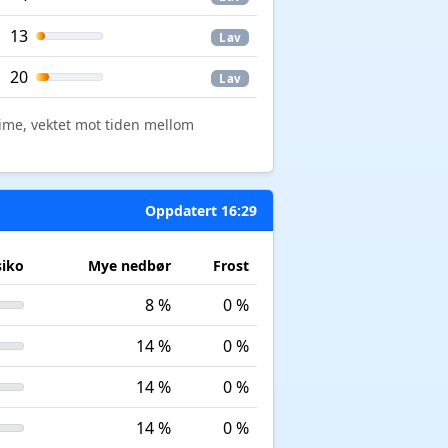
13
Lav
20
Lav
time, vektet mot tiden mellom
Oppdatert 16:29
siko
Mye nedbør
Frost
8 %
0 %
14 %
0 %
14 %
0 %
14 %
0 %