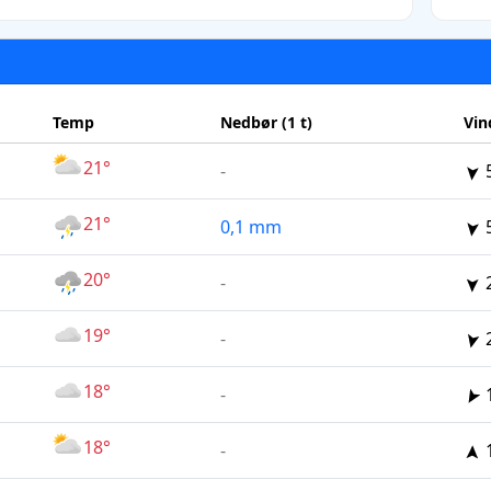
Temp
Nedbør (1 t)
Vin
21°
-
21°
0,1 mm
20°
-
19°
-
18°
-
18°
-