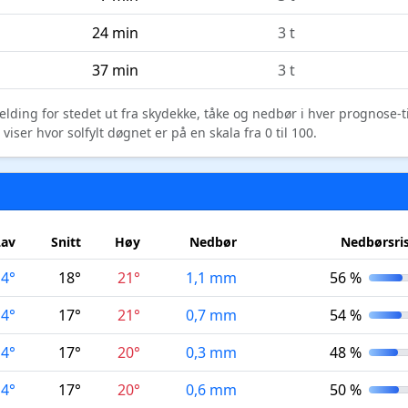
24 min
3 t
37 min
3 t
elding for stedet ut fra skydekke, tåke og nedbør i hver prognose-
ser hvor solfylt døgnet er på en skala fra 0 til 100.
Lav
Snitt
Høy
Nedbør
Nedbørsri
14°
18°
21°
1,1 mm
56 %
14°
17°
21°
0,7 mm
54 %
14°
17°
20°
0,3 mm
48 %
14°
17°
20°
0,6 mm
50 %