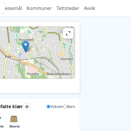
Reisemål
Kommuner
Tettsteder
Avvik
falte klær
Voksen
Barn
rte
Shorts