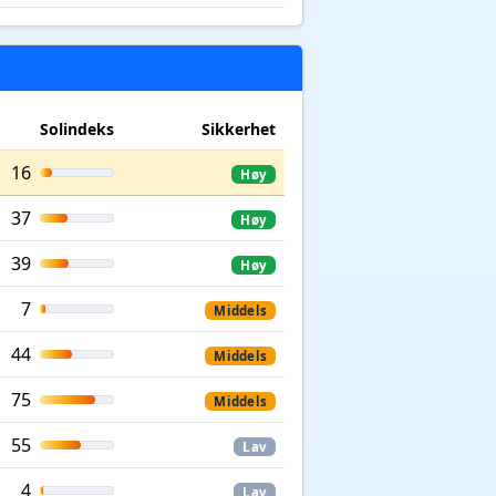
Solindeks
Sikkerhet
16
Høy
37
Høy
39
Høy
7
Middels
44
Middels
75
Middels
55
Lav
4
Lav