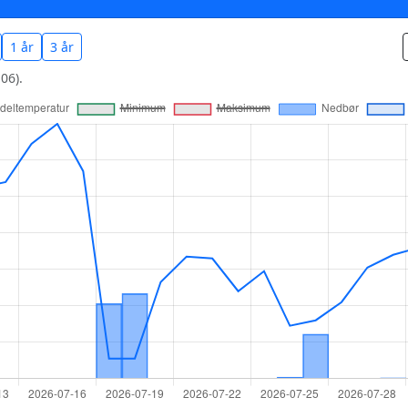
1 år
3 år
06).