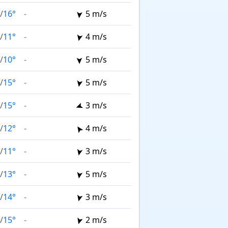
/
16°
-
5 m/s
/
11°
-
4 m/s
/
10°
-
5 m/s
/
15°
-
5 m/s
/
15°
-
3 m/s
/
12°
-
4 m/s
/
11°
-
3 m/s
/
13°
-
5 m/s
/
14°
-
3 m/s
/
15°
-
2 m/s