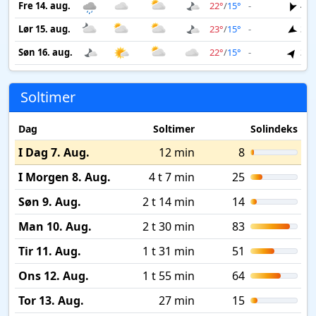
Fre 14. aug.
22°
/
15°
-
4 m
Lør 15. aug.
23°
/
15°
-
3 m
Søn 16. aug.
22°
/
15°
-
3 m
Soltimer
Dag
Soltimer
Solindeks
I Dag 7. Aug.
12 min
8
I Morgen 8. Aug.
4 t 7 min
25
Søn 9. Aug.
2 t 14 min
14
Man 10. Aug.
2 t 30 min
83
Tir 11. Aug.
1 t 31 min
51
Ons 12. Aug.
1 t 55 min
64
Tor 13. Aug.
27 min
15