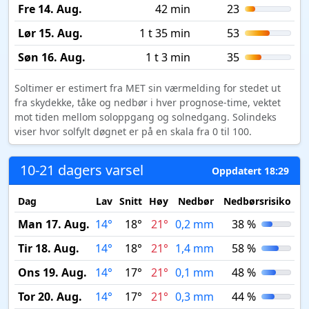
Fre 14. Aug.
42 min
23
Lør 15. Aug.
1 t 35 min
53
Søn 16. Aug.
1 t 3 min
35
Soltimer er estimert fra MET sin værmelding for stedet ut
fra skydekke, tåke og nedbør i hver prognose-time, vektet
mot tiden mellom soloppgang og solnedgang. Solindeks
viser hvor solfylt døgnet er på en skala fra 0 til 100.
10-21 dagers varsel
Oppdatert 18:29
Dag
Lav
Snitt
Høy
Nedbør
Nedbørsrisiko
M
Man 17. Aug.
14°
18°
21°
0,2 mm
38 %
Tir 18. Aug.
14°
18°
21°
1,4 mm
58 %
Ons 19. Aug.
14°
17°
21°
0,1 mm
48 %
Tor 20. Aug.
14°
17°
21°
0,3 mm
44 %