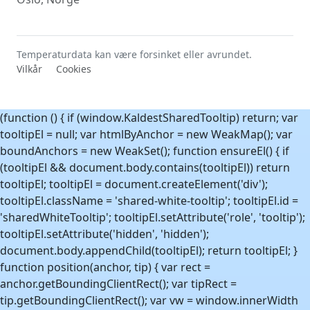
Temperaturdata kan være forsinket eller avrundet.
Vilkår
Cookies
(function () { if (window.KaldestSharedTooltip) return; var
tooltipEl = null; var htmlByAnchor = new WeakMap(); var
boundAnchors = new WeakSet(); function ensureEl() { if
(tooltipEl && document.body.contains(tooltipEl)) return
tooltipEl; tooltipEl = document.createElement('div');
tooltipEl.className = 'shared-white-tooltip'; tooltipEl.id =
'sharedWhiteTooltip'; tooltipEl.setAttribute('role', 'tooltip');
tooltipEl.setAttribute('hidden', 'hidden');
document.body.appendChild(tooltipEl); return tooltipEl; }
function position(anchor, tip) { var rect =
anchor.getBoundingClientRect(); var tipRect =
tip.getBoundingClientRect(); var vw = window.innerWidth