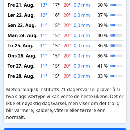
Fre 21. Aug.
13°
17°
20°
0,7 mm
50 %
Lør 22. Aug.
12°
16°
20°
0,0 mm
37 %
Søn 23. Aug.
11°
15°
20°
0,0 mm
39 %
Man 24. Aug.
11°
15°
20°
0,0 mm
40 %
Tir 25. Aug.
11°
15°
20°
0,0 mm
36 %
Ons 26. Aug.
11°
15°
20°
0,0 mm
36 %
Tor 27. Aug.
11°
15°
20°
0,0 mm
41 %
Fre 28. Aug.
11°
15°
20°
0,0 mm
33 %
Meteorologisk institutts 21-dagersvarsel prøver å si
hva slags værtype vi kan vente de neste ukene. Det er
ikke et nøyaktig dagsvarsel, men viser om det trolig
blir varmere, kaldere, våtere eller tørrere enn
normalt.