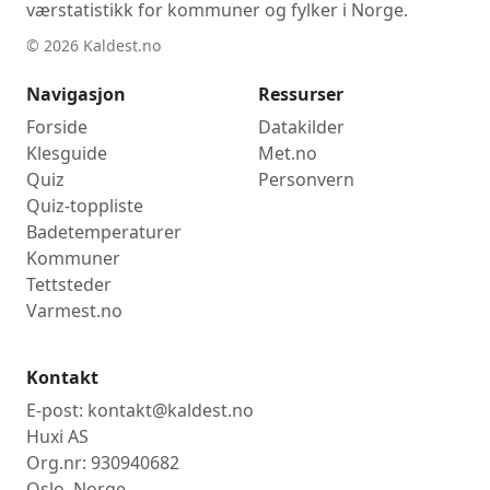
værstatistikk for kommuner og fylker i Norge.
© 2026 Kaldest.no
Navigasjon
Ressurser
Forside
Datakilder
Klesguide
Met.no
Quiz
Personvern
Quiz-toppliste
Badetemperaturer
Kommuner
Tettsteder
Varmest.no
Kontakt
E-post: kontakt@kaldest.no
Huxi AS
Org.nr: 930940682
Oslo, Norge