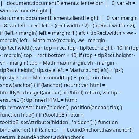
|| document.documentElement.clientWidth || 0; var vh =
window.innerHeight ||
document.documentElement.clientHeight || 0; var margin
= 8; var left = rect.left + (rect.width / 2) - (tipRect.width / 2);
if (left < margin) left = margin; if (left + tipRect.width > vw -
margin) left = Math.max(margin, vw - margin -
tipRect.width); var top = rect.top - tipRect.height - 10; if (top
< margin) top = rect.bottom + 10; if (top + tipRect.height >
vh - margin) top = Math.max(margin, vh - margin -
tipRect.height); tip.style.left = Math.round(left) + 'px';
tip.style.top = Math.round(top) + 'px'; } function
show(anchor) { if (!anchor) return; var html =
htmlByAnchor.get(anchor); if (!html) return; var tip =
ensureEl(); tip.innerHTML = html;
tip.removeAttribute('hidden'); position(anchor, tip); }
function hide() { if (!tooltipEl) return;
tooltipEl.setAttribute('hidden', 'hidden'); } function
bind(anchor) { if (!anchor || boundAnchors.has(anchor))
return; boundAnchors.add(anchor);