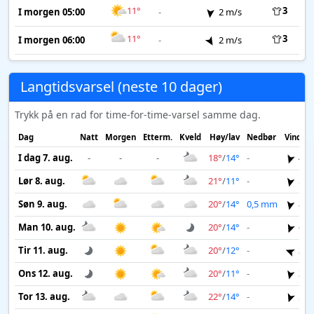
11°
3
I morgen 05:00
-
2 m/s
11°
3
I morgen 06:00
-
2 m/s
Langtidsvarsel (neste 10 dager)
Trykk på en rad for time-for-time-varsel samme dag.
Dag
Natt
Morgen
Etterm.
Kveld
Høy/lav
Nedbør
Vind
I dag 7. aug.
-
-
-
18°
/
14°
-
4 m
Lør 8. aug.
21°
/
11°
-
5 m
Søn 9. aug.
20°
/
14°
0,5 mm
8 m
Man 10. aug.
20°
/
14°
-
6 m
Tir 11. aug.
20°
/
12°
-
3 m
Ons 12. aug.
20°
/
11°
-
3 m
Tor 13. aug.
22°
/
14°
-
5 m