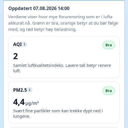
Oppdatert 07.08.2026 14:00
Verdiene viser hvor mye forurensning som er i lufta
akkurat nå. Grønn er bra, oransje betyr at du bør følge
med, og rød betyr høy belastning.
AQI
i
Bra
2
Samlet luftkvalitetsindeks. Lavere tall betyr renere
luft.
PM2.5
i
Bra
4,4
µg/m³
Svært fine partikler som kan trekke dypt ned i
lungene.