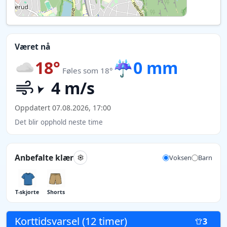
Været nå
18°
☔
0 mm
Føles som 18°
4 m/s
Oppdatert 07.08.2026, 17:00
Det blir opphold neste time
Anbefalte klær
Voksen
Barn
T-skjorte
Shorts
Korttidsvarsel (12 timer)
3