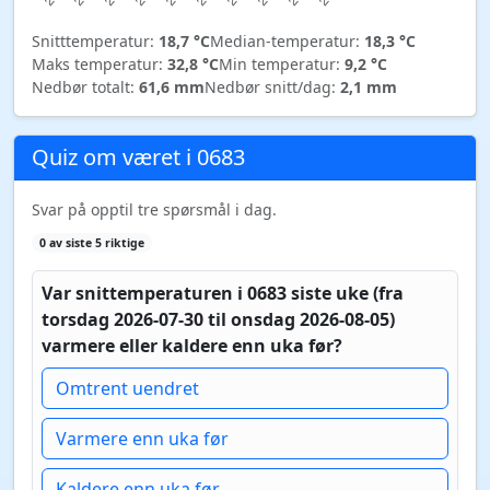
Snitttemperatur:
18,7 °C
Median-temperatur:
18,3 °C
Maks temperatur:
32,8 °C
Min temperatur:
9,2 °C
Nedbør totalt:
61,6 mm
Nedbør snitt/dag:
2,1 mm
Quiz om været i 0683
Svar på opptil tre spørsmål i dag.
0 av siste 5 riktige
Var snittemperaturen i 0683 siste uke (fra
torsdag 2026-07-30 til onsdag 2026-08-05)
varmere eller kaldere enn uka før?
Omtrent uendret
Varmere enn uka før
Kaldere enn uka før