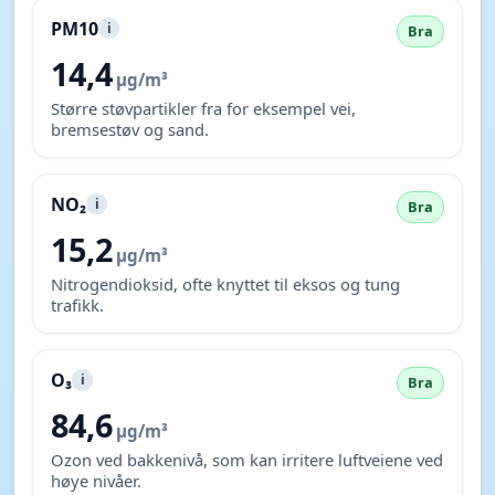
PM10
i
Bra
14,4
µg/m³
Større støvpartikler fra for eksempel vei,
bremsestøv og sand.
NO₂
i
Bra
15,2
µg/m³
Nitrogendioksid, ofte knyttet til eksos og tung
trafikk.
O₃
i
Bra
84,6
µg/m³
Ozon ved bakkenivå, som kan irritere luftveiene ved
høye nivåer.