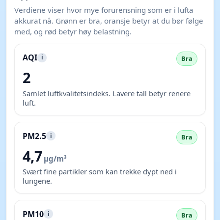
Verdiene viser hvor mye forurensning som er i lufta
akkurat nå. Grønn er bra, oransje betyr at du bør følge
med, og rød betyr høy belastning.
AQI
i
Bra
2
Samlet luftkvalitetsindeks. Lavere tall betyr renere
luft.
PM2.5
i
Bra
4,7
µg/m³
Svært fine partikler som kan trekke dypt ned i
lungene.
PM10
i
Bra