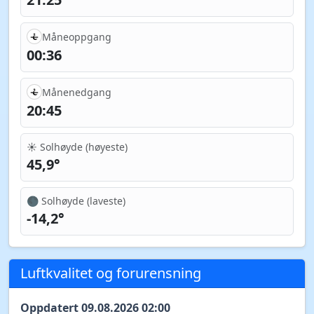
Måneoppgang
00:36
Månenedgang
20:45
☀️ Solhøyde (høyeste)
45,9°
🌑 Solhøyde (laveste)
-14,2°
Luftkvalitet og forurensning
Oppdatert 09.08.2026 02:00