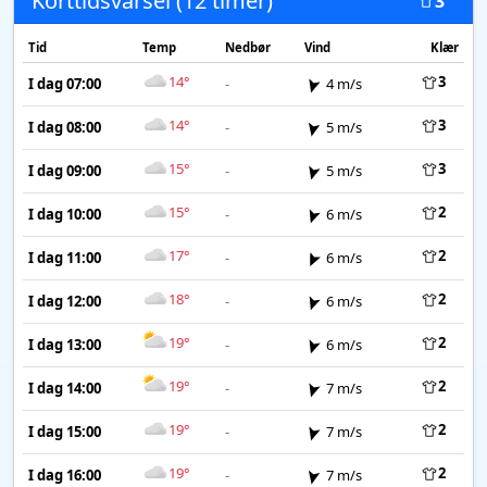
Korttidsvarsel (12 timer)
3
Tid
Temp
Nedbør
Vind
Klær
14°
3
I dag 07:00
-
4 m/s
14°
3
I dag 08:00
-
5 m/s
15°
3
I dag 09:00
-
5 m/s
15°
2
I dag 10:00
-
6 m/s
17°
2
I dag 11:00
-
6 m/s
18°
2
I dag 12:00
-
6 m/s
19°
2
I dag 13:00
-
6 m/s
19°
2
I dag 14:00
-
7 m/s
19°
2
I dag 15:00
-
7 m/s
19°
2
I dag 16:00
-
7 m/s