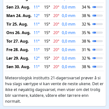
Søn 23. Aug.
11°
15°
20°
0,0 mm
34 %
Man 24. Aug.
12°
15°
20°
0,0 mm
38 %
Tir 25. Aug.
11°
15°
20°
0,0 mm
32 %
Ons 26. Aug.
11°
15°
20°
0,0 mm
35 %
Tor 27. Aug.
11°
15°
20°
0,0 mm
38 %
Fre 28. Aug.
11°
15°
20°
0,0 mm
31 %
Lør 29. Aug.
12°
15°
20°
0,0 mm
32 %
Søn 30. Aug.
11°
15°
20°
0,0 mm
38 %
Meteorologisk institutts 21-dagersvarsel prøver å si
hva slags værtype vi kan vente de neste ukene. Det er
ikke et nøyaktig dagsvarsel, men viser om det trolig
blir varmere, kaldere, våtere eller tørrere enn
normalt.