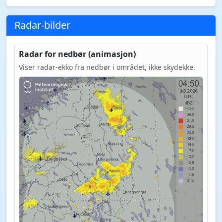
Radar-bilder
Radar for nedbør (animasjon)
Viser radar-ekko fra nedbør i området, ikke skydekke.