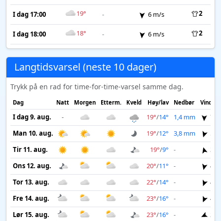
19°
2
I dag 17:00
-
6 m/s
18°
2
I dag 18:00
-
6 m/s
Langtidsvarsel (neste 10 dager)
Trykk på en rad for time-for-time-varsel samme dag.
Dag
Natt
Morgen
Etterm.
Kveld
Høy/lav
Nedbør
Vind
I dag 9. aug.
-
19°
/
14°
1,4 mm
7 m
Man 10. aug.
19°
/
12°
3,8 mm
5 m
Tir 11. aug.
19°
/
9°
-
3 m
Ons 12. aug.
20°
/
11°
-
4 m
Tor 13. aug.
22°
/
14°
-
4 m
Fre 14. aug.
23°
/
16°
-
4 m
Lør 15. aug.
23°
/
16°
-
2 m