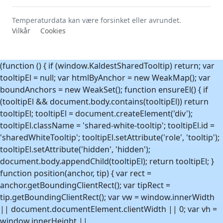
Temperaturdata kan være forsinket eller avrundet.
Vilkår
Cookies
(function () { if (window.KaldestSharedTooltip) return; var
tooltipEl = null; var htmlByAnchor = new WeakMap(); var
boundAnchors = new WeakSet(); function ensureEl() { if
(tooltipEl && document.body.contains(tooltipEl)) return
tooltipEl; tooltipEl = document.createElement('div');
tooltipEl.className = 'shared-white-tooltip'; tooltipEl.id =
'sharedWhiteTooltip'; tooltipEl.setAttribute('role', 'tooltip');
tooltipEl.setAttribute('hidden', 'hidden');
document.body.appendChild(tooltipEl); return tooltipEl; }
function position(anchor, tip) { var rect =
anchor.getBoundingClientRect(); var tipRect =
tip.getBoundingClientRect(); var vw = window.innerWidth
|| document.documentElement.clientWidth || 0; var vh =
window.innerHeight ||