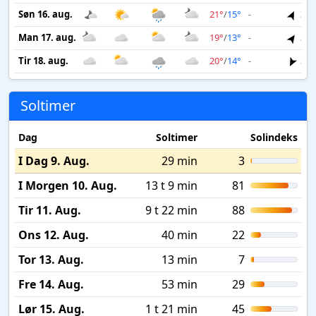
Søn 16. aug.
21°
/
15°
-
3 m
Man 17. aug.
19°
/
13°
-
3 m
Tir 18. aug.
20°
/
14°
-
3 m
Soltimer
Dag
Soltimer
Solindeks
I Dag 9. Aug.
29 min
3
I Morgen 10. Aug.
13 t 9 min
81
Tir 11. Aug.
9 t 22 min
88
Ons 12. Aug.
40 min
22
Tor 13. Aug.
13 min
7
Fre 14. Aug.
53 min
29
Lør 15. Aug.
1 t 21 min
45