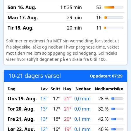
Søn 16. Aug.
1 t 35 min
53
Man 17. Aug.
29 min
16
Tir 18. Aug.
20 min
11
Soltimer er estimert fra MET sin værmelding for stedet ut
fra skydekke, tåke og nedbør i hver prognose-time, vektet
mot tiden mellom soloppgang og solnedgang. Solindeks
viser hvor solfylt døgnet er på en skala fra 0 til 100.
10-21 dagers varsel
Oppdatert 07:29
Dag
Lav
Snitt
Høy
Nedbør
Nedbørsrisiko
M
Ons 19. Aug.
13°
17°
21°
0,0 mm
28 %
Tor 20. Aug.
13°
17°
21°
0,0 mm
32 %
Fre 21. Aug.
13°
16°
20°
0,1 mm
42 %
Lør 22. Aug.
12°
16°
19°
0,1 mm
40 %