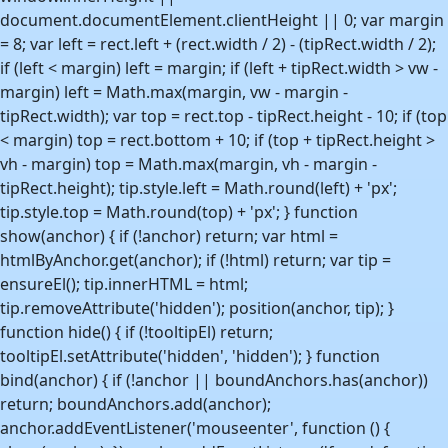
document.documentElement.clientHeight || 0; var margin
= 8; var left = rect.left + (rect.width / 2) - (tipRect.width / 2);
if (left < margin) left = margin; if (left + tipRect.width > vw -
margin) left = Math.max(margin, vw - margin -
tipRect.width); var top = rect.top - tipRect.height - 10; if (top
< margin) top = rect.bottom + 10; if (top + tipRect.height >
vh - margin) top = Math.max(margin, vh - margin -
tipRect.height); tip.style.left = Math.round(left) + 'px';
tip.style.top = Math.round(top) + 'px'; } function
show(anchor) { if (!anchor) return; var html =
htmlByAnchor.get(anchor); if (!html) return; var tip =
ensureEl(); tip.innerHTML = html;
tip.removeAttribute('hidden'); position(anchor, tip); }
function hide() { if (!tooltipEl) return;
tooltipEl.setAttribute('hidden', 'hidden'); } function
bind(anchor) { if (!anchor || boundAnchors.has(anchor))
return; boundAnchors.add(anchor);
anchor.addEventListener('mouseenter', function () {