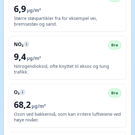
6,9
µg/m³
Større støvpartikler fra for eksempel vei,
bremsestøv og sand.
NO₂
i
Bra
9,4
µg/m³
Nitrogendioksid, ofte knyttet til eksos og tung
trafikk.
O₃
i
Bra
68,2
µg/m³
Ozon ved bakkenivå, som kan irritere luftveiene ved
høye nivåer.