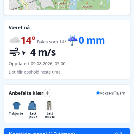
Været nå
14°
☔
0 mm
Føles som 14°
4 m/s
Oppdatert 09.08.2026, 05:00
Det blir opphold neste time
Anbefalte klær
Voksen
Barn
T-skjorte
Lett
Lett
jakke
bukse