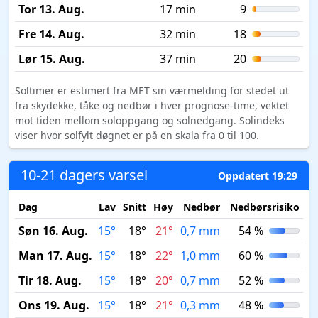
Tor 13. Aug.
17 min
9
Fre 14. Aug.
32 min
18
Lør 15. Aug.
37 min
20
Soltimer er estimert fra MET sin værmelding for stedet ut
fra skydekke, tåke og nedbør i hver prognose-time, vektet
mot tiden mellom soloppgang og solnedgang. Solindeks
viser hvor solfylt døgnet er på en skala fra 0 til 100.
10-21 dagers varsel
Oppdatert 19:29
Dag
Lav
Snitt
Høy
Nedbør
Nedbørsrisiko
M
Søn 16. Aug.
15°
18°
21°
0,7 mm
54 %
Man 17. Aug.
15°
18°
22°
1,0 mm
60 %
Tir 18. Aug.
15°
18°
20°
0,7 mm
52 %
Ons 19. Aug.
15°
18°
21°
0,3 mm
48 %