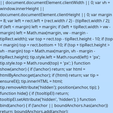
|| document.documentElement.clientWidth || 0; var vh =
window.innerHeight ||
document.documentElement.clientHeight || 0; var margin
= 8; var left = rect.left + (rect.width / 2) - (tipRect.width / 2);
if (left < margin) left = margin; if (left + tipRect.width > vw -
margin) left = Math.max(margin, vw - margin -
tipRect.width); var top = rect.top - tipRect.height - 10; if (top
< margin) top = rect.bottom + 10; if (top + tipRect.height >
vh - margin) top = Math.max(margin, vh - margin -
tipRect.height); tip.style.left = Math.round(left) + 'px';
tip.style.top = Math.round(top) + 'px'; } function
show(anchor) { if (!anchor) return; var html =
htmlByAnchor.get(anchor); if (!html) return; var tip =
ensureEl(); tip.innerHTML = html;
tip.removeAttribute('hidden'); position(anchor, tip); }
function hide() { if (!tooltipEl) return;
tooltipEl.setAttribute('hidden', 'hidden'); } function
bind(anchor) { if (!anchor || boundAnchors.has(anchor))
return; boundAnchors.add(anchor);