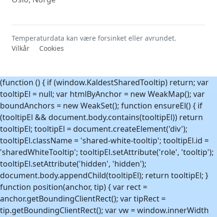
Temperaturdata kan være forsinket eller avrundet.
Vilkår
Cookies
(function () { if (window.KaldestSharedTooltip) return; var
tooltipEl = null; var htmlByAnchor = new WeakMap(); var
boundAnchors = new WeakSet(); function ensureEl() { if
(tooltipEl && document.body.contains(tooltipEl)) return
tooltipEl; tooltipEl = document.createElement('div');
tooltipEl.className = 'shared-white-tooltip'; tooltipEl.id =
'sharedWhiteTooltip'; tooltipEl.setAttribute('role', 'tooltip');
tooltipEl.setAttribute('hidden', 'hidden');
document.body.appendChild(tooltipEl); return tooltipEl; }
function position(anchor, tip) { var rect =
anchor.getBoundingClientRect(); var tipRect =
tip.getBoundingClientRect(); var vw = window.innerWidth