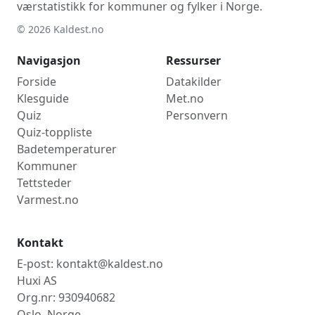
værstatistikk for kommuner og fylker i Norge.
© 2026 Kaldest.no
Navigasjon
Ressurser
Forside
Datakilder
Klesguide
Met.no
Quiz
Personvern
Quiz-toppliste
Badetemperaturer
Kommuner
Tettsteder
Varmest.no
Kontakt
E-post: kontakt@kaldest.no
Huxi AS
Org.nr: 930940682
Oslo, Norge