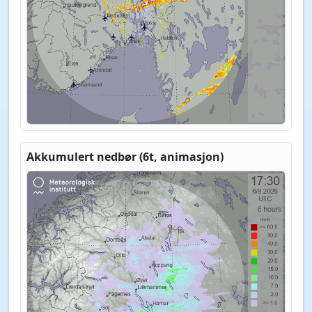
Akkumulert nedbør (6t, animasjon)