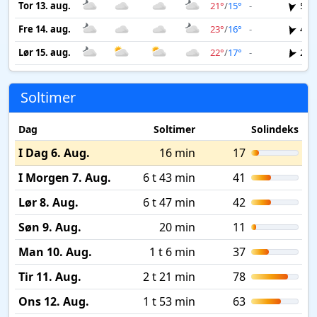
Tor 13. aug.
21°
/
15°
-
5 m
Fre 14. aug.
23°
/
16°
-
4 m
Lør 15. aug.
22°
/
17°
-
2 m
Soltimer
Dag
Soltimer
Solindeks
I Dag 6. Aug.
16 min
17
I Morgen 7. Aug.
6 t 43 min
41
Lør 8. Aug.
6 t 47 min
42
Søn 9. Aug.
20 min
11
Man 10. Aug.
1 t 6 min
37
Tir 11. Aug.
2 t 21 min
78
Ons 12. Aug.
1 t 53 min
63