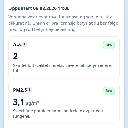
Oppdatert 06.08.2026 14:00
Verdiene viser hvor mye forurensning som er i lufta
akkurat nå. Grønn er bra, oransje betyr at du bør følge
med, og rød betyr høy belastning.
AQI
i
Bra
2
Samlet luftkvalitetsindeks. Lavere tall betyr renere
luft.
PM2.5
i
Bra
3,1
µg/m³
Svært fine partikler som kan trekke dypt ned i
lungene.