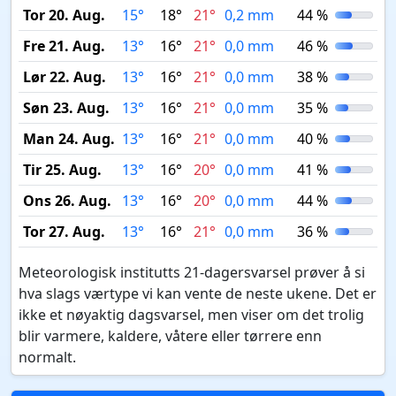
Tor 20. Aug.
15°
18°
21°
0,2 mm
44 %
Fre 21. Aug.
13°
16°
21°
0,0 mm
46 %
Lør 22. Aug.
13°
16°
21°
0,0 mm
38 %
Søn 23. Aug.
13°
16°
21°
0,0 mm
35 %
Man 24. Aug.
13°
16°
21°
0,0 mm
40 %
Tir 25. Aug.
13°
16°
20°
0,0 mm
41 %
Ons 26. Aug.
13°
16°
20°
0,0 mm
44 %
Tor 27. Aug.
13°
16°
21°
0,0 mm
36 %
Meteorologisk institutts 21-dagersvarsel prøver å si
hva slags værtype vi kan vente de neste ukene. Det er
ikke et nøyaktig dagsvarsel, men viser om det trolig
blir varmere, kaldere, våtere eller tørrere enn
normalt.