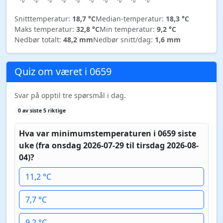
Snitttemperatur:
18,7 °C
Median-temperatur:
18,3 °C
Maks temperatur:
32,8 °C
Min temperatur:
9,2 °C
Nedbør totalt:
48,2 mm
Nedbør snitt/dag:
1,6 mm
Quiz om været i 0659
Svar på opptil tre spørsmål i dag.
0 av siste 5 riktige
Hva var minimumstemperaturen i 0659 siste
uke (fra onsdag 2026-07-29 til tirsdag 2026-08-
04)?
11,2 °C
7,7 °C
9,2 °C