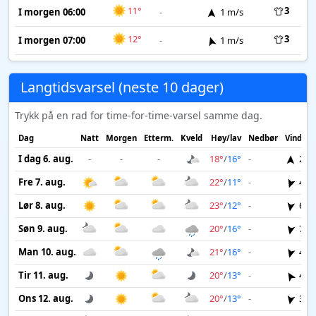
11°
3
I morgen 06:00
-
1 m/s
12°
3
I morgen 07:00
-
1 m/s
Langtidsvarsel (neste 10 dager)
Trykk på en rad for time-for-time-varsel samme dag.
Dag
Natt
Morgen
Etterm.
Kveld
Høy/lav
Nedbør
Vind
I dag 6. aug.
-
-
-
18°
/
16°
-
2 m
Fre 7. aug.
22°
/
11°
-
4 m
Lør 8. aug.
23°
/
12°
-
6 m
Søn 9. aug.
20°
/
16°
-
7 m
Man 10. aug.
21°
/
16°
-
4 m
Tir 11. aug.
20°
/
13°
-
4 m
Ons 12. aug.
20°
/
13°
-
3 m