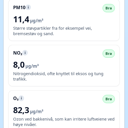
PM10
i
Bra
11,4
µg/m³
Større støvpartikler fra for eksempel vei,
bremsestøv og sand.
NO₂
i
Bra
8,0
µg/m³
Nitrogendioksid, ofte knyttet til eksos og tung
trafikk.
O₃
i
Bra
82,3
µg/m³
Ozon ved bakkenivå, som kan irritere luftveiene ved
høye nivåer.