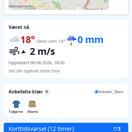
Været nå
18°
☔
0 mm
Føles som 18°
2 m/s
Oppdatert 06.08.2026, 18:00
Det blir opphold neste time
Anbefalte klær
Voksen
Barn
T-skjorte
Shorts
Korttidsvarsel (12 timer)
3