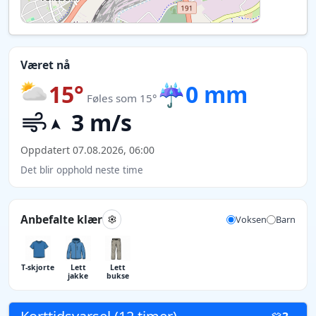
Været nå
15°
☔
0 mm
Føles som 15°
3 m/s
Oppdatert 07.08.2026, 06:00
Det blir opphold neste time
Anbefalte klær
Voksen
Barn
T-skjorte
Lett
Lett
jakke
bukse