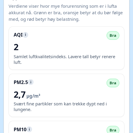
Verdiene viser hvor mye forurensning som er i lufta
akkurat nå. Grønn er bra, oransje betyr at du bør følge
med, og rød betyr høy belastning.
AQI
i
Bra
2
Samlet luftkvalitetsindeks. Lavere tall betyr renere
luft.
PM2.5
i
Bra
2,7
µg/m³
Svært fine partikler som kan trekke dypt ned i
lungene.
PM10
i
Bra