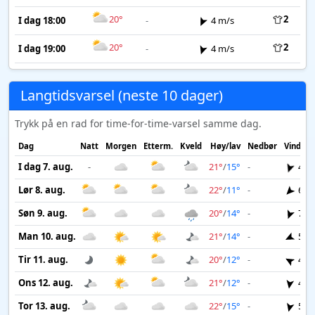
20°
2
I dag 18:00
-
4 m/s
20°
2
I dag 19:00
-
4 m/s
Langtidsvarsel (neste 10 dager)
Trykk på en rad for time-for-time-varsel samme dag.
Dag
Natt
Morgen
Etterm.
Kveld
Høy/lav
Nedbør
Vind
I dag 7. aug.
-
21°
/
15°
-
4 m
Lør 8. aug.
22°
/
11°
-
6 m
Søn 9. aug.
20°
/
14°
-
7 m
Man 10. aug.
21°
/
14°
-
5 m
Tir 11. aug.
20°
/
12°
-
4 m
Ons 12. aug.
21°
/
12°
-
4 m
Tor 13. aug.
22°
/
15°
-
5 m