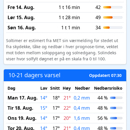
Fre 14. Aug.
1 t 16 min
42
Lør 15. Aug.
1 t 28 min
49
Søn 16. Aug.
1 t 1 min
34
Soltimer er estimert fra MET sin værmelding for stedet ut
fra skydekke, tåke og nedbør i hver prognose-time, vektet
mot tiden mellom soloppgang og solnedgang. Solindeks
viser hvor solfylt døgnet er på en skala fra 0 til 100.
10-21 dagers varsel
Oppdatert 07:30
Dag
Lav
Snitt
Høy
Nedbør
Nedbørsrisiko
M
Man 17. Aug.
14°
18°
21°
0,2 mm
44 %
Tir 18. Aug.
15°
17°
22°
0,4 mm
48 %
Ons 19. Aug.
14°
17°
20°
1,6 mm
56 %
Tor 20. Aug.
14°
17°
21°
0,4 mm
48 %