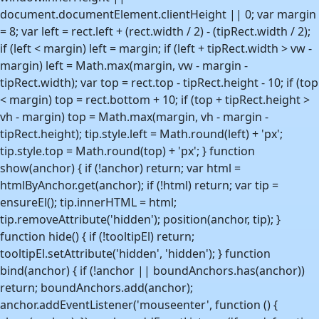
document.documentElement.clientHeight || 0; var margin
= 8; var left = rect.left + (rect.width / 2) - (tipRect.width / 2);
if (left < margin) left = margin; if (left + tipRect.width > vw -
margin) left = Math.max(margin, vw - margin -
tipRect.width); var top = rect.top - tipRect.height - 10; if (top
< margin) top = rect.bottom + 10; if (top + tipRect.height >
vh - margin) top = Math.max(margin, vh - margin -
tipRect.height); tip.style.left = Math.round(left) + 'px';
tip.style.top = Math.round(top) + 'px'; } function
show(anchor) { if (!anchor) return; var html =
htmlByAnchor.get(anchor); if (!html) return; var tip =
ensureEl(); tip.innerHTML = html;
tip.removeAttribute('hidden'); position(anchor, tip); }
function hide() { if (!tooltipEl) return;
tooltipEl.setAttribute('hidden', 'hidden'); } function
bind(anchor) { if (!anchor || boundAnchors.has(anchor))
return; boundAnchors.add(anchor);
anchor.addEventListener('mouseenter', function () {