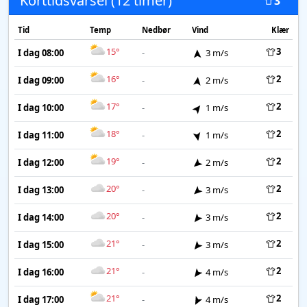
Korttidsvarsel (12 timer)
3
Tid
Temp
Nedbør
Vind
Klær
15°
3
I dag 08:00
-
3 m/s
16°
2
I dag 09:00
-
2 m/s
17°
2
I dag 10:00
-
1 m/s
18°
2
I dag 11:00
-
1 m/s
19°
2
I dag 12:00
-
2 m/s
20°
2
I dag 13:00
-
3 m/s
20°
2
I dag 14:00
-
3 m/s
21°
2
I dag 15:00
-
3 m/s
21°
2
I dag 16:00
-
4 m/s
21°
2
I dag 17:00
-
4 m/s