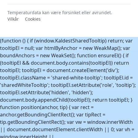
Temperaturdata kan være forsinket eller avrundet.
Vilkår
Cookies
(function () { if (window.KaldestSharedTooltip) return; var
tooltipEl = null; var htmlByAnchor = new WeakMap(); var
boundAnchors = new WeakSet(); function ensureEl() { if
(tooltipEl && document.body.contains(tooltipEl)) return
tooltipEl; tooltipEl = document.createElement('div');
tooltipEl.className = 'shared-white-tooltip'; tooltipEl.id =
'sharedWhiteTooltip'; tooltipEl.setAttribute('role', 'tooltip');
tooltipEl.setAttribute('hidden', 'hidden');
document.body.appendChild(tooltipEl); return tooltipEl; }
function position(anchor, tip) { var rect =
anchor.getBoundingClientRect(); var tipRect =
tip.getBoundingClientRect(); var vw = window.innerWidth
|| document.documentElement.clientWidth || 0; var vh =
window.innerHeight ||