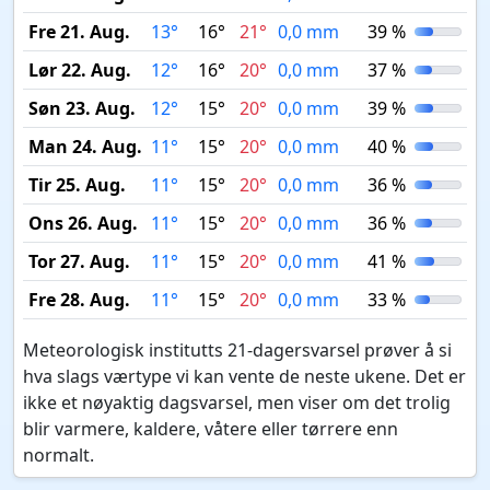
Fre 21. Aug.
13°
16°
21°
0,0 mm
39 %
Lør 22. Aug.
12°
16°
20°
0,0 mm
37 %
Søn 23. Aug.
12°
15°
20°
0,0 mm
39 %
Man 24. Aug.
11°
15°
20°
0,0 mm
40 %
Tir 25. Aug.
11°
15°
20°
0,0 mm
36 %
Ons 26. Aug.
11°
15°
20°
0,0 mm
36 %
Tor 27. Aug.
11°
15°
20°
0,0 mm
41 %
Fre 28. Aug.
11°
15°
20°
0,0 mm
33 %
Meteorologisk institutts 21-dagersvarsel prøver å si
hva slags værtype vi kan vente de neste ukene. Det er
ikke et nøyaktig dagsvarsel, men viser om det trolig
blir varmere, kaldere, våtere eller tørrere enn
normalt.