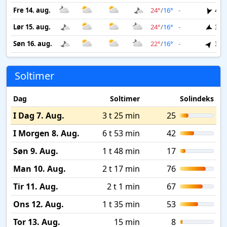
Fre 14. aug.
24°
/
16°
-
4 m
Lør 15. aug.
24°
/
16°
-
3 m
Søn 16. aug.
22°
/
16°
-
3 m
Soltimer
Dag
Soltimer
Solindeks
I Dag 7. Aug.
3 t 25 min
25
I Morgen 8. Aug.
6 t 53 min
42
Søn 9. Aug.
1 t 48 min
17
Man 10. Aug.
2 t 17 min
76
Tir 11. Aug.
2 t 1 min
67
Ons 12. Aug.
1 t 35 min
53
Tor 13. Aug.
15 min
8