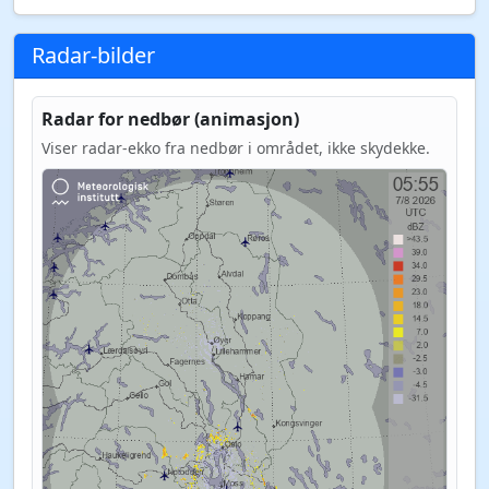
Radar-bilder
Radar for nedbør (animasjon)
Viser radar-ekko fra nedbør i området, ikke skydekke.