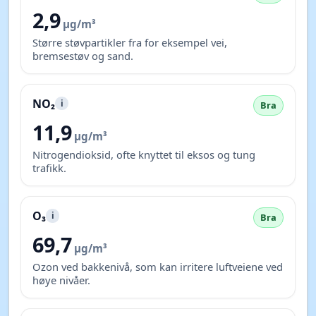
2,9
µg/m³
Større støvpartikler fra for eksempel vei,
bremsestøv og sand.
NO₂
i
Bra
11,9
µg/m³
Nitrogendioksid, ofte knyttet til eksos og tung
trafikk.
O₃
i
Bra
69,7
µg/m³
Ozon ved bakkenivå, som kan irritere luftveiene ved
høye nivåer.