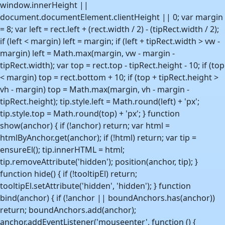
window.innerHeight ||
document.documentElement.clientHeight || 0; var margin
= 8; var left = rect.left + (rect.width / 2) - (tipRect.width / 2);
if (left < margin) left = margin; if (left + tipRect.width > vw -
margin) left = Math.max(margin, vw - margin -
tipRect.width); var top = rect.top - tipRect.height - 10; if (top
< margin) top = rect.bottom + 10; if (top + tipRect.height >
vh - margin) top = Math.max(margin, vh - margin -
tipRect.height); tip.style.left = Math.round(left) + 'px';
tip.style.top = Math.round(top) + 'px'; } function
show(anchor) { if (!anchor) return; var html =
htmlByAnchor.get(anchor); if (!html) return; var tip =
ensureEl(); tip.innerHTML = html;
tip.removeAttribute('hidden'); position(anchor, tip); }
function hide() { if (!tooltipEl) return;
tooltipEl.setAttribute('hidden', 'hidden'); } function
bind(anchor) { if (!anchor || boundAnchors.has(anchor))
return; boundAnchors.add(anchor);
anchor.addEventListener('mouseenter', function () {