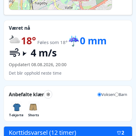
Været nå
18°
☔
0 mm
Føles som 18°
4 m/s
Oppdatert 08.08.2026, 20:00
Det blir opphold neste time
Anbefalte klær
Voksen
Barn
T-skjorte
Shorts
Korttidsvarsel (12 timer)
2