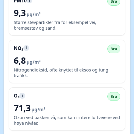
PM10
i
Bra
9,3
µg/m³
Større støvpartikler fra for eksempel vei,
bremsestøv og sand.
NO₂
i
Bra
6,8
µg/m³
Nitrogendioksid, ofte knyttet til eksos og tung
trafikk.
O₃
i
Bra
71,3
µg/m³
Ozon ved bakkenivå, som kan irritere luftveiene ved
høye nivåer.