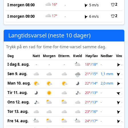
16°
2
I morgen 08:00
-
5 m/s
17°
2
I morgen 09:00
-
6 m/s
Langtidsvarsel (neste 10 dager)
Trykk på en rad for time-for-time-varsel samme dag.
Dag
Natt
Morgen
Etterm.
Kveld
Høy/lav
Nedbør
Vind
I dag 8. aug.
-
-
-
18°
/
18°
-
4 m
Søn 9. aug.
21°
/
15°
1,1 mm
8 m
Man 10. aug.
22°
/
14°
2,0 mm
6 m
Tir 11. aug.
20°
/
13°
-
3 m
Ons 12. aug.
21°
/
13°
-
4 m
Tor 13. aug.
23°
/
16°
-
5 m
Fre 14. aug.
24°
/
17°
-
4 m