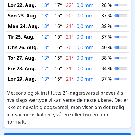
Lør 22. Aug.
13°
17°
22°
0,0 mm
28 %
Søn 23. Aug.
13°
16°
20°
0,0 mm
37 %
Man 24. Aug.
13°
16°
21°
0,0 mm
38 %
Tir 25. Aug.
12°
16°
21°
0,0 mm
37 %
Ons 26. Aug.
13°
16°
20°
0,0 mm
40 %
Tor 27. Aug.
13°
16°
21°
0,0 mm
38 %
Fre 28. Aug.
12°
16°
21°
0,0 mm
34 %
Lør 29. Aug.
13°
16°
21°
0,0 mm
37 %
Meteorologisk institutts 21-dagersvarsel prøver å si
hva slags værtype vi kan vente de neste ukene. Det er
ikke et nøyaktig dagsvarsel, men viser om det trolig
blir varmere, kaldere, våtere eller tørrere enn
normalt.