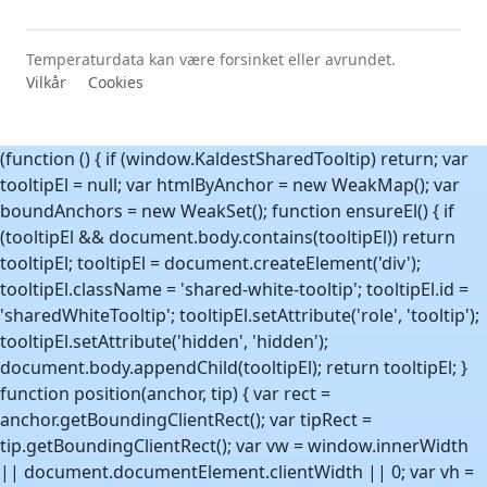
Temperaturdata kan være forsinket eller avrundet.
Vilkår
Cookies
(function () { if (window.KaldestSharedTooltip) return; var
tooltipEl = null; var htmlByAnchor = new WeakMap(); var
boundAnchors = new WeakSet(); function ensureEl() { if
(tooltipEl && document.body.contains(tooltipEl)) return
tooltipEl; tooltipEl = document.createElement('div');
tooltipEl.className = 'shared-white-tooltip'; tooltipEl.id =
'sharedWhiteTooltip'; tooltipEl.setAttribute('role', 'tooltip');
tooltipEl.setAttribute('hidden', 'hidden');
document.body.appendChild(tooltipEl); return tooltipEl; }
function position(anchor, tip) { var rect =
anchor.getBoundingClientRect(); var tipRect =
tip.getBoundingClientRect(); var vw = window.innerWidth
|| document.documentElement.clientWidth || 0; var vh =