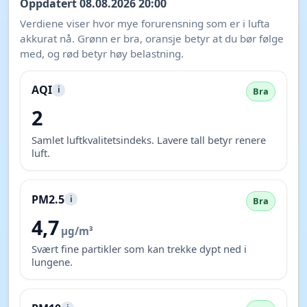
Oppdatert 08.08.2026 20:00
Verdiene viser hvor mye forurensning som er i lufta
akkurat nå. Grønn er bra, oransje betyr at du bør følge
med, og rød betyr høy belastning.
AQI
i
Bra
2
Samlet luftkvalitetsindeks. Lavere tall betyr renere
luft.
PM2.5
i
Bra
4,7
µg/m³
Svært fine partikler som kan trekke dypt ned i
lungene.