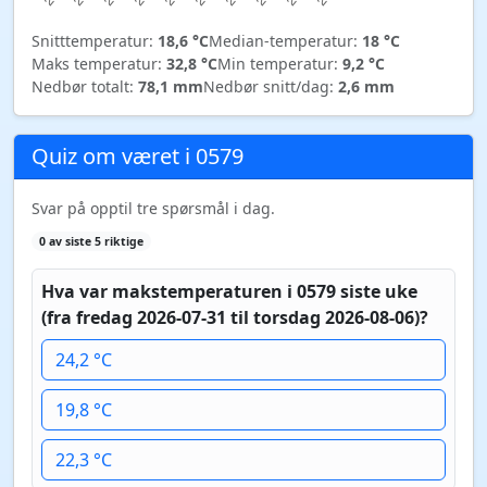
Snitttemperatur:
18,6 °C
Median-temperatur:
18 °C
Maks temperatur:
32,8 °C
Min temperatur:
9,2 °C
Nedbør totalt:
78,1 mm
Nedbør snitt/dag:
2,6 mm
Quiz om været i 0579
Svar på opptil tre spørsmål i dag.
0 av siste 5 riktige
Hva var makstemperaturen i 0579 siste uke
(fra fredag 2026-07-31 til torsdag 2026-08-06)?
24,2 °C
19,8 °C
22,3 °C