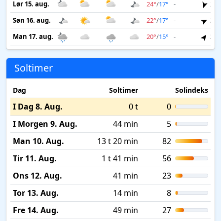
Lør 15. aug.
24°
/
17°
-
2 m
Søn 16. aug.
22°
/
17°
-
3 m
Man 17. aug.
20°
/
15°
-
3 m
Soltimer
Dag
Soltimer
Solindeks
I Dag 8. Aug.
0 t
0
I Morgen 9. Aug.
44 min
5
Man 10. Aug.
13 t 20 min
82
Tir 11. Aug.
1 t 41 min
56
Ons 12. Aug.
41 min
23
Tor 13. Aug.
14 min
8
Fre 14. Aug.
49 min
27