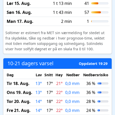
Lør 15. Aug.
1 t 13 min
41
Søn 16. Aug.
1 t 43 min
57
Man 17. Aug.
2 min
1
Soltimer er estimert fra MET sin værmelding for stedet ut
fra skydekke, tåke og nedbør i hver prognose-time, vektet
mot tiden mellom soloppgang og solnedgang. Solindeks
viser hvor solfylt døgnet er på en skala fra 0 til 100.
10-21 dagers varsel
Oppdatert 19:29
Dag
Lav
Snitt
Høy
Nedbør
Nedbørsrisiko
M
Tir 18. Aug.
13°
17°
21°
0,0 mm
36 %
Ons 19. Aug.
13°
17°
22°
0,0 mm
36 %
Tor 20. Aug.
14°
18°
22°
0,0 mm
28 %
Fre 21. Aug.
14°
17°
22°
0,0 mm
24 %