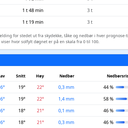
1 t 48 min
3 t
1 t 19 min
3 t
elding for stedet ut fra skydekke, tåke og nedbør i hver prognose-
ser hvor solfylt døgnet er på en skala fra 0 til 100.
Lav
Snitt
Høy
Nedbør
Nedbørsri
16°
19°
22°
0,3 mm
44 %
16°
19°
22°
1,4 mm
58 %
16°
18°
21°
0,1 mm
46 %
16°
18°
21°
0,3 mm
46 %