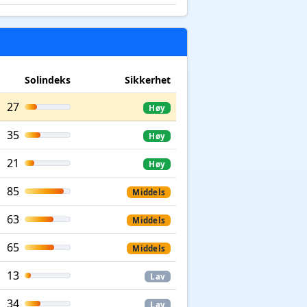
Solindeks
Sikkerhet
27
Høy
35
Høy
21
Høy
85
Middels
63
Middels
65
Middels
13
Lav
34
Lav