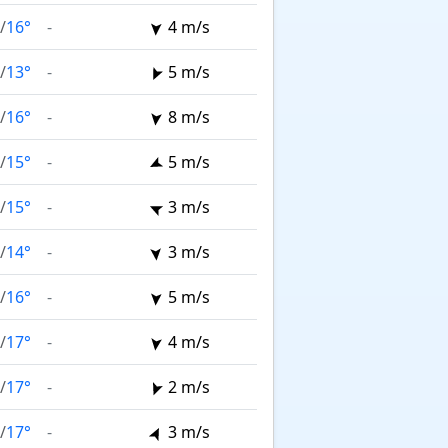
/
16°
-
4 m/s
/
13°
-
5 m/s
/
16°
-
8 m/s
/
15°
-
5 m/s
/
15°
-
3 m/s
/
14°
-
3 m/s
/
16°
-
5 m/s
/
17°
-
4 m/s
/
17°
-
2 m/s
/
17°
-
3 m/s