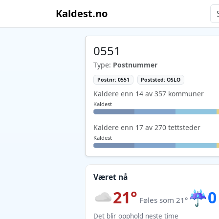
Kaldest.no
0551
Type:
Postnummer
Postnr: 0551
Poststed: OSLO
Kaldere enn 14 av 357 kommuner
Kaldest
Kaldere enn 17 av 270 tettsteder
Kaldest
Været nå
21°
☔
0
Føles som 21°
Det blir opphold neste time