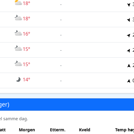
18°
-
18°
-
16°
-
15°
-
15°
-
14°
-
ger)
sel samme dag.
att
Morgen
Etterm.
Kveld
Temp høy