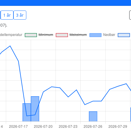
1 år
3 år
07).