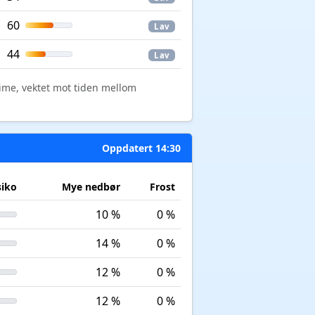
60
Lav
44
Lav
time, vektet mot tiden mellom
Oppdatert 14:30
siko
Mye nedbør
Frost
10 %
0 %
14 %
0 %
12 %
0 %
12 %
0 %