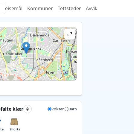
Reisemål
Kommuner
Tettsteder
Avvik
falte klær
Voksen
Barn
rte
Shorts