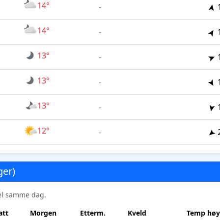
14°
-
14°
-
13°
-
13°
-
13°
-
12°
-
ger)
sel samme dag.
att
Morgen
Etterm.
Kveld
Temp høy