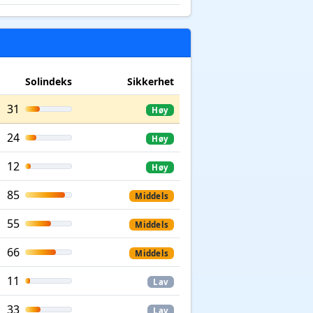
Solindeks
Sikkerhet
31
Høy
24
Høy
12
Høy
85
Middels
55
Middels
66
Middels
11
Lav
33
Lav