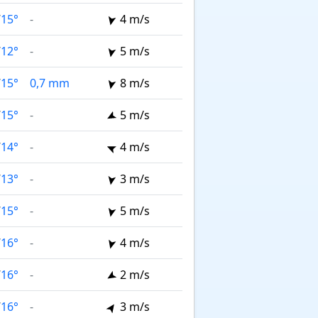
/
15°
-
4 m/s
/
12°
-
5 m/s
/
15°
0,7 mm
8 m/s
/
15°
-
5 m/s
/
14°
-
4 m/s
/
13°
-
3 m/s
/
15°
-
5 m/s
/
16°
-
4 m/s
/
16°
-
2 m/s
/
16°
-
3 m/s