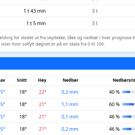
1 t 43 min
3 t
1 t 5 min
3 t
elding for stedet ut fra skydekke, tåke og nedbør i hver prognose-
ser hvor solfylt døgnet er på en skala fra 0 til 100.
Lav
Snitt
Høy
Nedbør
Nedbørsri
15°
18°
22°
0,2 mm
40 %
15°
18°
21°
1,1 mm
60 %
15°
18°
21°
0,1 mm
46 %
15°
18°
21°
0,2 mm
46 %