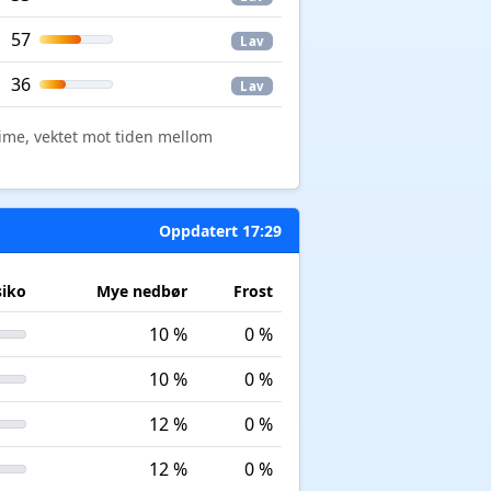
57
Lav
36
Lav
time, vektet mot tiden mellom
Oppdatert 17:29
siko
Mye nedbør
Frost
10 %
0 %
10 %
0 %
12 %
0 %
12 %
0 %