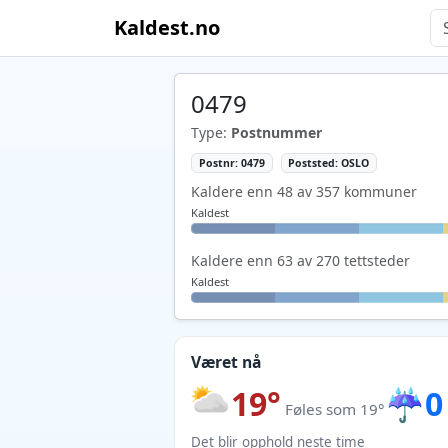
Kaldest.no
0479
Type:
Postnummer
Postnr: 0479
Poststed: OSLO
Kaldere enn 48 av 357 kommuner
Kaldest
Kaldere enn 63 av 270 tettsteder
Kaldest
Været nå
19°
☔
0
Føles som 19°
Det blir opphold neste time