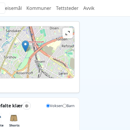
Reisemål
Kommuner
Tettsteder
Avvik
falte klær
Voksen
Barn
rte
Shorts