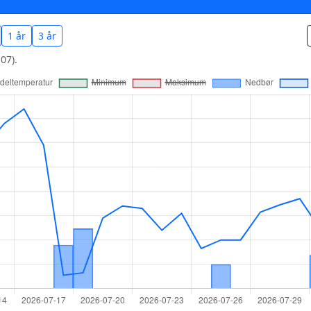
1 år
3 år
07).