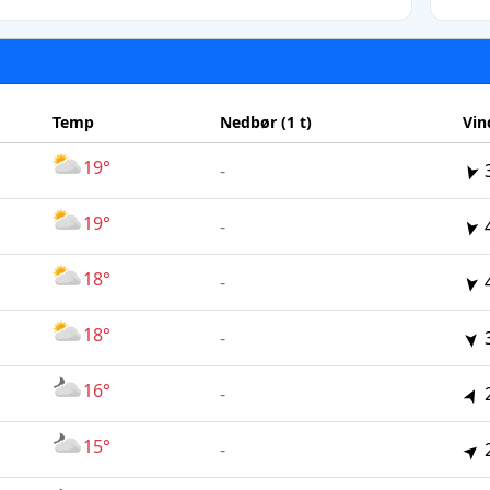
Temp
Nedbør (1 t)
Vin
19°
-
19°
-
18°
-
18°
-
16°
-
15°
-