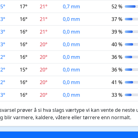
15°
17°
21°
0,7 mm
52 %
13°
16°
21°
0,0 mm
37 %
13°
16°
21°
0,0 mm
39 %
13°
16°
20°
0,0 mm
40 %
12°
16°
20°
0,0 mm
36 %
12°
15°
20°
0,0 mm
36 %
12°
16°
20°
0,0 mm
41 %
13°
16°
20°
0,0 mm
33 %
varsel prøver å si hva slags værtype vi kan vente de neste 
g blir varmere, kaldere, våtere eller tørrere enn normalt.