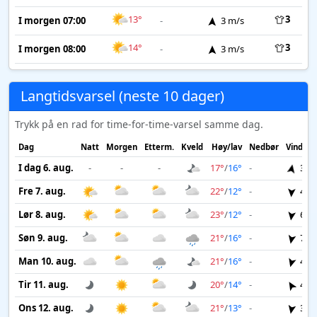
13°
3
I morgen 07:00
-
3 m/s
14°
3
I morgen 08:00
-
3 m/s
Langtidsvarsel (neste 10 dager)
Trykk på en rad for time-for-time-varsel samme dag.
Dag
Natt
Morgen
Etterm.
Kveld
Høy/lav
Nedbør
Vind
I dag 6. aug.
-
-
-
17°
/
16°
-
3 m
Fre 7. aug.
22°
/
12°
-
4 m
Lør 8. aug.
23°
/
12°
-
6 m
Søn 9. aug.
21°
/
16°
-
7 m
Man 10. aug.
21°
/
16°
-
4 m
Tir 11. aug.
20°
/
14°
-
4 m
Ons 12. aug.
21°
/
13°
-
3 m