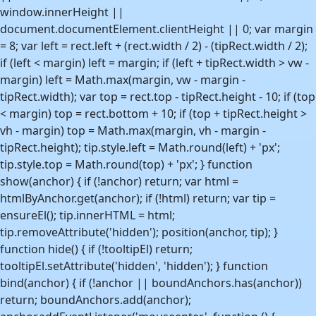
window.innerHeight ||
document.documentElement.clientHeight || 0; var margin
= 8; var left = rect.left + (rect.width / 2) - (tipRect.width / 2);
if (left < margin) left = margin; if (left + tipRect.width > vw -
margin) left = Math.max(margin, vw - margin -
tipRect.width); var top = rect.top - tipRect.height - 10; if (top
< margin) top = rect.bottom + 10; if (top + tipRect.height >
vh - margin) top = Math.max(margin, vh - margin -
tipRect.height); tip.style.left = Math.round(left) + 'px';
tip.style.top = Math.round(top) + 'px'; } function
show(anchor) { if (!anchor) return; var html =
htmlByAnchor.get(anchor); if (!html) return; var tip =
ensureEl(); tip.innerHTML = html;
tip.removeAttribute('hidden'); position(anchor, tip); }
function hide() { if (!tooltipEl) return;
tooltipEl.setAttribute('hidden', 'hidden'); } function
bind(anchor) { if (!anchor || boundAnchors.has(anchor))
return; boundAnchors.add(anchor);