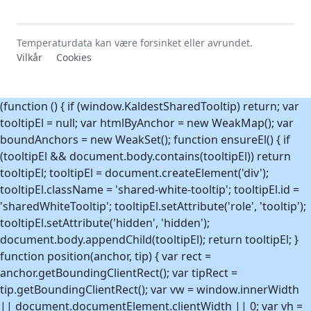
Temperaturdata kan være forsinket eller avrundet.
Vilkår
Cookies
(function () { if (window.KaldestSharedTooltip) return; var
tooltipEl = null; var htmlByAnchor = new WeakMap(); var
boundAnchors = new WeakSet(); function ensureEl() { if
(tooltipEl && document.body.contains(tooltipEl)) return
tooltipEl; tooltipEl = document.createElement('div');
tooltipEl.className = 'shared-white-tooltip'; tooltipEl.id =
'sharedWhiteTooltip'; tooltipEl.setAttribute('role', 'tooltip');
tooltipEl.setAttribute('hidden', 'hidden');
document.body.appendChild(tooltipEl); return tooltipEl; }
function position(anchor, tip) { var rect =
anchor.getBoundingClientRect(); var tipRect =
tip.getBoundingClientRect(); var vw = window.innerWidth
|| document.documentElement.clientWidth || 0; var vh =