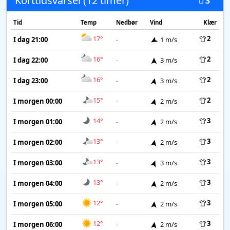
Korttidsvarsel (12 timer)
3
Tid
Temp
Nedbør
Vind
Klær
17°
2
I dag 21:00
-
1 m/s
16°
2
I dag 22:00
-
3 m/s
16°
2
I dag 23:00
-
3 m/s
15°
2
I morgen 00:00
-
2 m/s
14°
3
I morgen 01:00
-
2 m/s
13°
3
I morgen 02:00
-
2 m/s
13°
3
I morgen 03:00
-
3 m/s
13°
3
I morgen 04:00
-
2 m/s
12°
3
I morgen 05:00
-
2 m/s
12°
3
I morgen 06:00
-
2 m/s