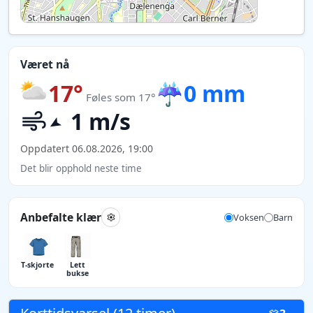
Været nå
17°
☔
0 mm
Føles som 17°
1 m/s
Oppdatert 06.08.2026, 19:00
Det blir opphold neste time
Anbefalte klær
Voksen
Barn
T-skjorte
Lett
bukse