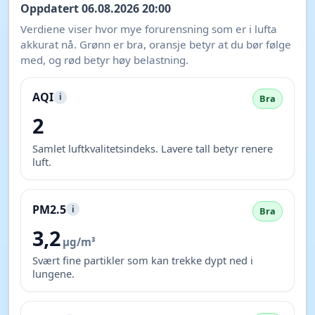
Oppdatert 06.08.2026 20:00
Verdiene viser hvor mye forurensning som er i lufta
akkurat nå. Grønn er bra, oransje betyr at du bør følge
med, og rød betyr høy belastning.
AQI
i
Bra
2
Samlet luftkvalitetsindeks. Lavere tall betyr renere
luft.
PM2.5
i
Bra
3,2
µg/m³
Svært fine partikler som kan trekke dypt ned i
lungene.