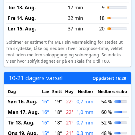
Tor 13. Aug.
17 min
9
Fre 14. Aug.
32 min
18
Lør 15. Aug.
37 min
20
Soltimer er estimert fra MET sin værmelding for stedet ut
fra skydekke, tåke og nedbør i hver prognose-time, vektet
mot tiden mellom soloppgang og solnedgang. Solindeks
viser hvor solfylt døgnet er på en skala fra 0 til 100.
10-21 dagers varsel
Oppdatert 16:29
Dag
Lav
Snitt
Høy
Nedbør
Nedbørsrisiko
M
Søn 16. Aug.
16°
19°
22°
0,7 mm
54 %
Man 17. Aug.
16°
18°
22°
1,0 mm
60 %
Tir 18. Aug.
16°
18°
21°
0,7 mm
52 %
Ons 19. Aug.
15°
18°
21°
0,3 mm
48 %