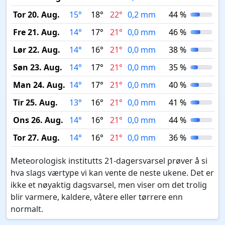
Tor 20. Aug.
15°
18°
22°
0,2 mm
44 %
Fre 21. Aug.
14°
17°
21°
0,0 mm
46 %
Lør 22. Aug.
14°
16°
21°
0,0 mm
38 %
Søn 23. Aug.
14°
17°
21°
0,0 mm
35 %
Man 24. Aug.
14°
17°
21°
0,0 mm
40 %
Tir 25. Aug.
13°
16°
21°
0,0 mm
41 %
Ons 26. Aug.
14°
16°
21°
0,0 mm
44 %
Tor 27. Aug.
14°
16°
21°
0,0 mm
36 %
Meteorologisk institutts 21-dagersvarsel prøver å si
hva slags værtype vi kan vente de neste ukene. Det er
ikke et nøyaktig dagsvarsel, men viser om det trolig
blir varmere, kaldere, våtere eller tørrere enn
normalt.