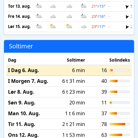
Tor 13. aug.
21°
/
15°
-
5 m
Fre 14. aug.
23°
/
16°
-
3 m
Lør 15. aug.
23°
/
17°
-
2 m
Soltimer
Dag
Soltimer
Solindeks
I Dag 6. Aug.
6 min
16
I Morgen 7. Aug.
6 t 31 min
40
Lør 8. Aug.
6 t 23 min
39
Søn 9. Aug.
20 min
11
Man 10. Aug.
1 t 6 min
37
Tir 11. Aug.
2 t 21 min
78
Ons 12. Aug.
1 t 53 min
63