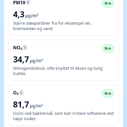
PM10
i
Bra
4,3
µg/m³
Større støvpartikler fra for eksempel vei,
bremsestøv og sand.
NO₂
i
Bra
34,7
µg/m³
Nitrogendioksid, ofte knyttet til eksos og tung
trafikk.
O₃
i
Bra
81,7
µg/m³
Ozon ved bakkenivå, som kan irritere luftveiene ved
høye nivåer.