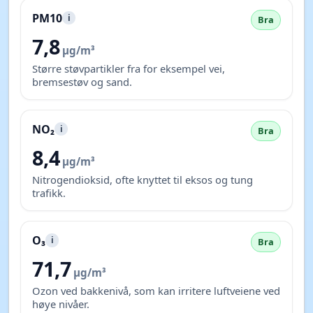
PM10
i
Bra
7,8
µg/m³
Større støvpartikler fra for eksempel vei,
bremsestøv og sand.
NO₂
i
Bra
8,4
µg/m³
Nitrogendioksid, ofte knyttet til eksos og tung
trafikk.
O₃
i
Bra
71,7
µg/m³
Ozon ved bakkenivå, som kan irritere luftveiene ved
høye nivåer.