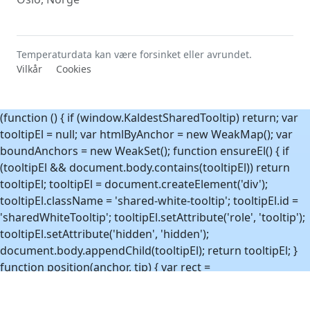
Temperaturdata kan være forsinket eller avrundet.
Vilkår
Cookies
(function () { if (window.KaldestSharedTooltip) return; var
tooltipEl = null; var htmlByAnchor = new WeakMap(); var
boundAnchors = new WeakSet(); function ensureEl() { if
(tooltipEl && document.body.contains(tooltipEl)) return
tooltipEl; tooltipEl = document.createElement('div');
tooltipEl.className = 'shared-white-tooltip'; tooltipEl.id =
'sharedWhiteTooltip'; tooltipEl.setAttribute('role', 'tooltip');
tooltipEl.setAttribute('hidden', 'hidden');
document.body.appendChild(tooltipEl); return tooltipEl; }
function position(anchor, tip) { var rect =
anchor.getBoundingClientRect(); var tipRect =
tip.getBoundingClientRect(); var vw = window.innerWidth