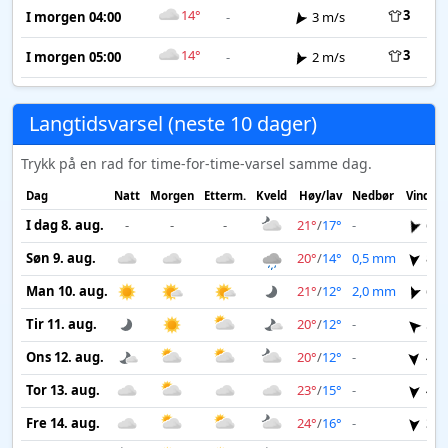
14°
3
I morgen 04:00
-
3 m/s
14°
3
I morgen 05:00
-
2 m/s
Langtidsvarsel (neste 10 dager)
Trykk på en rad for time-for-time-varsel samme dag.
Dag
Natt
Morgen
Etterm.
Kveld
Høy/lav
Nedbør
Vind
I dag 8. aug.
-
-
-
21°
/
17°
-
6 m
Søn 9. aug.
20°
/
14°
0,5 mm
8 m
Man 10. aug.
21°
/
12°
2,0 mm
6 m
Tir 11. aug.
20°
/
12°
-
5 m
Ons 12. aug.
20°
/
12°
-
4 m
Tor 13. aug.
23°
/
15°
-
4 m
Fre 14. aug.
24°
/
16°
-
3 m