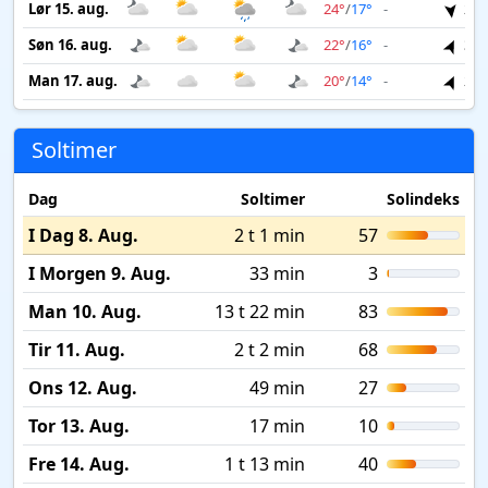
Lør 15. aug.
24°
/
17°
-
2 m
Søn 16. aug.
22°
/
16°
-
3 m
Man 17. aug.
20°
/
14°
-
2 m
Soltimer
Dag
Soltimer
Solindeks
I Dag 8. Aug.
2 t 1 min
57
I Morgen 9. Aug.
33 min
3
Man 10. Aug.
13 t 22 min
83
Tir 11. Aug.
2 t 2 min
68
Ons 12. Aug.
49 min
27
Tor 13. Aug.
17 min
10
Fre 14. Aug.
1 t 13 min
40