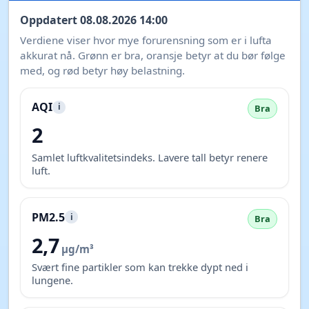
Oppdatert 08.08.2026 14:00
Verdiene viser hvor mye forurensning som er i lufta
akkurat nå. Grønn er bra, oransje betyr at du bør følge
med, og rød betyr høy belastning.
AQI
i
Bra
2
Samlet luftkvalitetsindeks. Lavere tall betyr renere
luft.
PM2.5
i
Bra
2,7
µg/m³
Svært fine partikler som kan trekke dypt ned i
lungene.