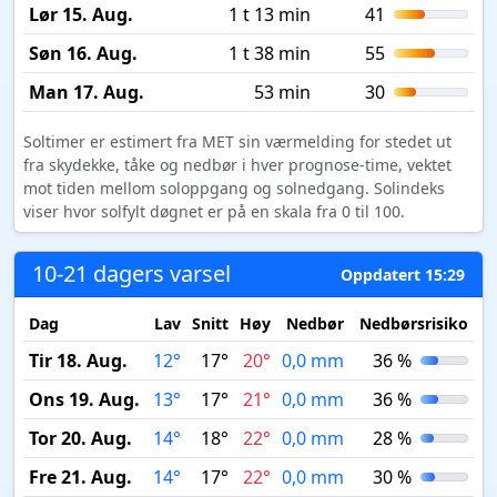
Lør 15. Aug.
1 t 13 min
41
Søn 16. Aug.
1 t 38 min
55
Man 17. Aug.
53 min
30
Soltimer er estimert fra MET sin værmelding for stedet ut
fra skydekke, tåke og nedbør i hver prognose-time, vektet
mot tiden mellom soloppgang og solnedgang. Solindeks
viser hvor solfylt døgnet er på en skala fra 0 til 100.
10-21 dagers varsel
Oppdatert 15:29
Dag
Lav
Snitt
Høy
Nedbør
Nedbørsrisiko
M
Tir 18. Aug.
12°
17°
20°
0,0 mm
36 %
Ons 19. Aug.
13°
17°
21°
0,0 mm
36 %
Tor 20. Aug.
14°
18°
22°
0,0 mm
28 %
Fre 21. Aug.
14°
17°
22°
0,0 mm
30 %