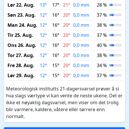
Lør 22. Aug.
13°
17°
21°
0,0 mm
28 %
Søn 23. Aug.
12°
16°
20°
0,0 mm
37 %
Man 24. Aug.
12°
16°
20°
0,0 mm
38 %
Tir 25. Aug.
12°
16°
20°
0,0 mm
37 %
Ons 26. Aug.
12°
16°
20°
0,0 mm
40 %
Tor 27. Aug.
12°
16°
20°
0,0 mm
38 %
Fre 28. Aug.
12°
15°
20°
0,0 mm
34 %
Lør 29. Aug.
12°
15°
20°
0,0 mm
37 %
Meteorologisk institutts 21-dagersvarsel prøver å si
hva slags værtype vi kan vente de neste ukene. Det er
ikke et nøyaktig dagsvarsel, men viser om det trolig
blir varmere, kaldere, våtere eller tørrere enn
normalt.