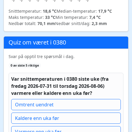
Snitttemperatur:
18,6 °C
Median-temperatur:
17,9 °C
Maks temperatur:
33 °C
Min temperatur:
7,4 °C
Nedbør totalt:
70,1 mm
Nedbør snitt/dag:
2,3 mm
Quiz om været i 0380
Svar på opptil tre spørsmål i dag.
0 av siste 5 riktige
Var snittemperaturen i 0380 siste uke (fra
fredag 2026-07-31 til torsdag 2026-08-06)
varmere eller kaldere enn uka før?
Omtrent uendret
Kaldere enn uka før
Varmere enn uka før