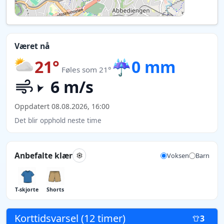
Været nå
21°
☔
0 mm
Føles som 21°
6 m/s
Oppdatert 08.08.2026, 16:00
Det blir opphold neste time
Anbefalte klær
Voksen
Barn
T-skjorte
Shorts
Korttidsvarsel (12 timer)
3