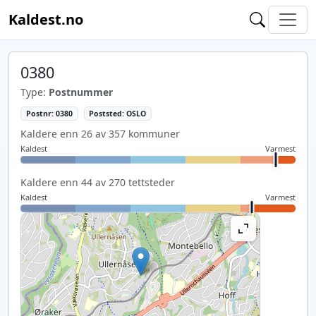
Kaldest.no
0380
Type:
Postnummer
Postnr: 0380
Poststed: OSLO
Kaldere enn 26 av 357 kommuner
Kaldest
Varmest
Kaldere enn 44 av 270 tettsteder
Kaldest
Varmest