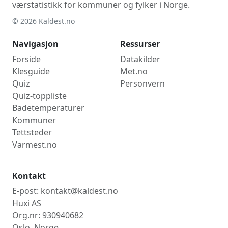
værstatistikk for kommuner og fylker i Norge.
© 2026 Kaldest.no
Navigasjon
Ressurser
Forside
Datakilder
Klesguide
Met.no
Quiz
Personvern
Quiz-toppliste
Badetemperaturer
Kommuner
Tettsteder
Varmest.no
Kontakt
E-post: kontakt@kaldest.no
Huxi AS
Org.nr: 930940682
Oslo, Norge