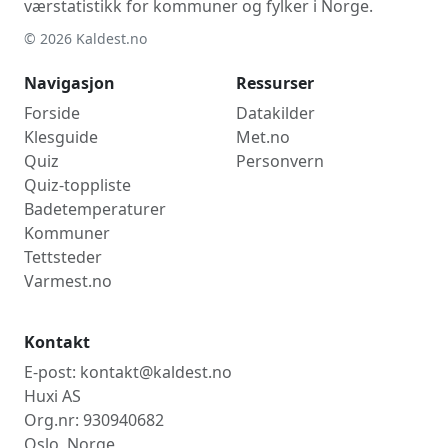
værstatistikk for kommuner og fylker i Norge.
© 2026 Kaldest.no
Navigasjon
Ressurser
Forside
Datakilder
Klesguide
Met.no
Quiz
Personvern
Quiz-toppliste
Badetemperaturer
Kommuner
Tettsteder
Varmest.no
Kontakt
E-post: kontakt@kaldest.no
Huxi AS
Org.nr: 930940682
Oslo, Norge