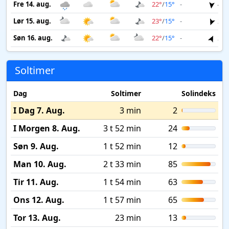
Fre 14. aug.
22°
/
15°
-
4 m
Lør 15. aug.
23°
/
15°
-
2 m
Søn 16. aug.
22°
/
15°
-
2 m
Soltimer
Dag
Soltimer
Solindeks
I Dag 7. Aug.
3 min
2
I Morgen 8. Aug.
3 t 52 min
24
Søn 9. Aug.
1 t 52 min
12
Man 10. Aug.
2 t 33 min
85
Tir 11. Aug.
1 t 54 min
63
Ons 12. Aug.
1 t 57 min
65
Tor 13. Aug.
23 min
13