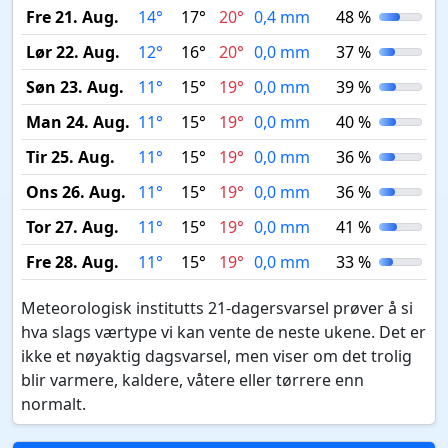
Fre 21. Aug.
14°
17°
20°
0,4 mm
48 %
Lør 22. Aug.
12°
16°
20°
0,0 mm
37 %
Søn 23. Aug.
11°
15°
19°
0,0 mm
39 %
Man 24. Aug.
11°
15°
19°
0,0 mm
40 %
Tir 25. Aug.
11°
15°
19°
0,0 mm
36 %
Ons 26. Aug.
11°
15°
19°
0,0 mm
36 %
Tor 27. Aug.
11°
15°
19°
0,0 mm
41 %
Fre 28. Aug.
11°
15°
19°
0,0 mm
33 %
Meteorologisk institutts 21-dagersvarsel prøver å si
hva slags værtype vi kan vente de neste ukene. Det er
ikke et nøyaktig dagsvarsel, men viser om det trolig
blir varmere, kaldere, våtere eller tørrere enn
normalt.