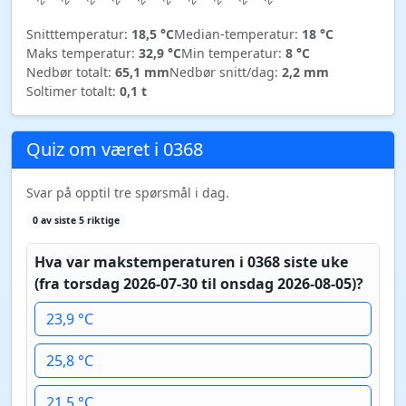
Snitttemperatur:
18,5 °C
Median-temperatur:
18 °C
Maks temperatur:
32,9 °C
Min temperatur:
8 °C
Nedbør totalt:
65,1 mm
Nedbør snitt/dag:
2,2 mm
Soltimer totalt:
0,1 t
Quiz om været i 0368
Svar på opptil tre spørsmål i dag.
0 av siste 5 riktige
Hva var makstemperaturen i 0368 siste uke
(fra torsdag 2026-07-30 til onsdag 2026-08-05)?
23,9 °C
25,8 °C
21,5 °C