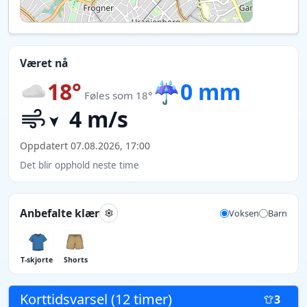
Været nå
18°
☔
0 mm
Føles som 18°
4 m/s
Oppdatert 07.08.2026, 17:00
Det blir opphold neste time
Anbefalte klær
Voksen
Barn
T-skjorte
Shorts
Korttidsvarsel (12 timer)
3