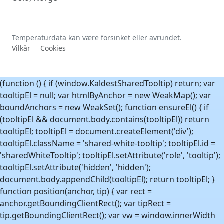
Temperaturdata kan være forsinket eller avrundet.
Vilkår
Cookies
(function () { if (window.KaldestSharedTooltip) return; var
tooltipEl = null; var htmlByAnchor = new WeakMap(); var
boundAnchors = new WeakSet(); function ensureEl() { if
(tooltipEl && document.body.contains(tooltipEl)) return
tooltipEl; tooltipEl = document.createElement('div');
tooltipEl.className = 'shared-white-tooltip'; tooltipEl.id =
'sharedWhiteTooltip'; tooltipEl.setAttribute('role', 'tooltip');
tooltipEl.setAttribute('hidden', 'hidden');
document.body.appendChild(tooltipEl); return tooltipEl; }
function position(anchor, tip) { var rect =
anchor.getBoundingClientRect(); var tipRect =
tip.getBoundingClientRect(); var vw = window.innerWidth