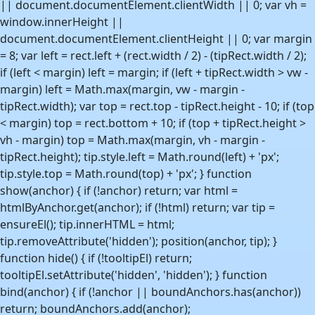
|| document.documentElement.clientWidth || 0; var vh =
window.innerHeight ||
document.documentElement.clientHeight || 0; var margin
= 8; var left = rect.left + (rect.width / 2) - (tipRect.width / 2);
if (left < margin) left = margin; if (left + tipRect.width > vw -
margin) left = Math.max(margin, vw - margin -
tipRect.width); var top = rect.top - tipRect.height - 10; if (top
< margin) top = rect.bottom + 10; if (top + tipRect.height >
vh - margin) top = Math.max(margin, vh - margin -
tipRect.height); tip.style.left = Math.round(left) + 'px';
tip.style.top = Math.round(top) + 'px'; } function
show(anchor) { if (!anchor) return; var html =
htmlByAnchor.get(anchor); if (!html) return; var tip =
ensureEl(); tip.innerHTML = html;
tip.removeAttribute('hidden'); position(anchor, tip); }
function hide() { if (!tooltipEl) return;
tooltipEl.setAttribute('hidden', 'hidden'); } function
bind(anchor) { if (!anchor || boundAnchors.has(anchor))
return; boundAnchors.add(anchor);