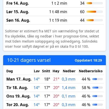
Fre 14. Aug.
1 t 2 min
34
Lør 15. Aug.
1 t 48 min
60
Søn 16. Aug.
1 t 19 min
44
Soltimer er estimert fra MET sin værmelding for stedet ut
fra skydekke, tåke og nedbør i hver prognose-time, vektet
mot tiden mellom soloppgang og solnedgang. Solindeks
viser hvor solfylt døgnet er på en skala fra 0 til 100.
10-21 dagers varsel
Oppdatert 18:29
Dag
Lav
Snitt
Høy
Nedbør
Nedbørsrisiko
M
Man 17. Aug.
14°
18°
21°
0,3 mm
44 %
Tir 18. Aug.
14°
17°
20°
1,4 mm
58 %
Ons 19. Aug.
14°
17°
20°
0,1 mm
46 %
Tor 20. Aug.
14°
17°
20°
0,3 mm
46 %