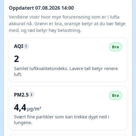
Oppdatert 07.08.2026 14:00
Verdiene viser hvor mye forurensning som er i lufta
akkurat nå. Grønn er bra, oransje betyr at du bør følge
med, og rød betyr høy belastning.
AQI
i
Bra
2
Samlet luftkvalitetsindeks. Lavere tall betyr renere
luft.
PM2.5
i
Bra
4,4
µg/m³
Svært fine partikler som kan trekke dypt ned i
lungene.