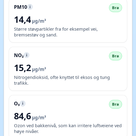
PM10
i
Bra
14,4
µg/m³
Større støvpartikler fra for eksempel vei,
bremsestøv og sand.
NO₂
i
Bra
15,2
µg/m³
Nitrogendioksid, ofte knyttet til eksos og tung
trafikk.
O₃
i
Bra
84,6
µg/m³
Ozon ved bakkenivå, som kan irritere luftveiene ved
høye nivåer.