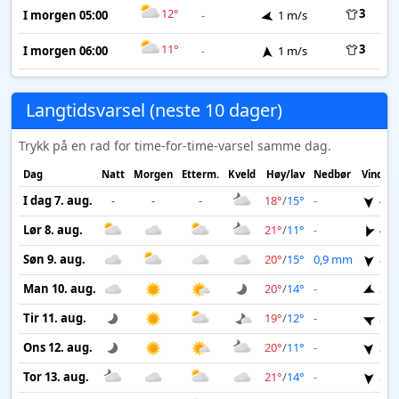
12°
3
I morgen 05:00
-
1 m/s
11°
3
I morgen 06:00
-
1 m/s
Langtidsvarsel (neste 10 dager)
Trykk på en rad for time-for-time-varsel samme dag.
Dag
Natt
Morgen
Etterm.
Kveld
Høy/lav
Nedbør
Vind
I dag 7. aug.
-
-
-
18°
/
15°
-
4 m
Lør 8. aug.
21°
/
11°
-
4 m
Søn 9. aug.
20°
/
15°
0,9 mm
8 m
Man 10. aug.
20°
/
14°
-
5 m
Tir 11. aug.
19°
/
12°
-
3 m
Ons 12. aug.
20°
/
11°
-
3 m
Tor 13. aug.
21°
/
14°
-
5 m