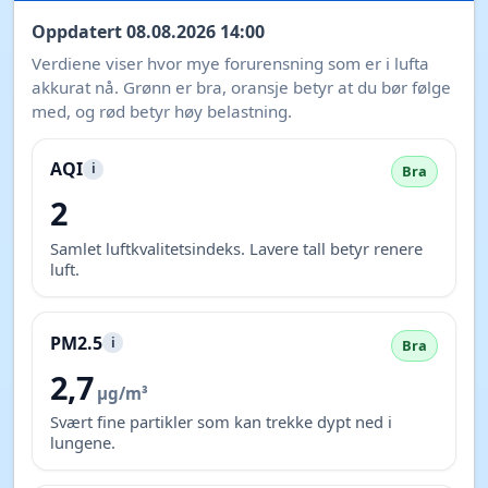
Oppdatert 08.08.2026 14:00
Verdiene viser hvor mye forurensning som er i lufta
akkurat nå. Grønn er bra, oransje betyr at du bør følge
med, og rød betyr høy belastning.
AQI
i
Bra
2
Samlet luftkvalitetsindeks. Lavere tall betyr renere
luft.
PM2.5
i
Bra
2,7
µg/m³
Svært fine partikler som kan trekke dypt ned i
lungene.