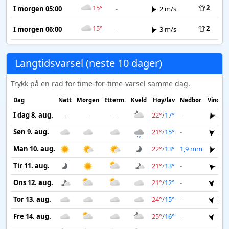
15°
2
I morgen 05:00
-
2 m/s
15°
2
I morgen 06:00
-
3 m/s
Langtidsvarsel (neste 10 dager)
Trykk på en rad for time-for-time-varsel samme dag.
Dag
Natt
Morgen
Etterm.
Kveld
Høy/lav
Nedbør
Vind
I dag 8. aug.
-
-
-
22°
/
17°
-
5 m
Søn 9. aug.
21°
/
15°
-
8 m
Man 10. aug.
22°
/
13°
1,9 mm
6 m
Tir 11. aug.
21°
/
13°
-
5 m
Ons 12. aug.
21°
/
12°
-
4 m
Tor 13. aug.
24°
/
15°
-
4 m
Fre 14. aug.
25°
/
16°
-
3 m