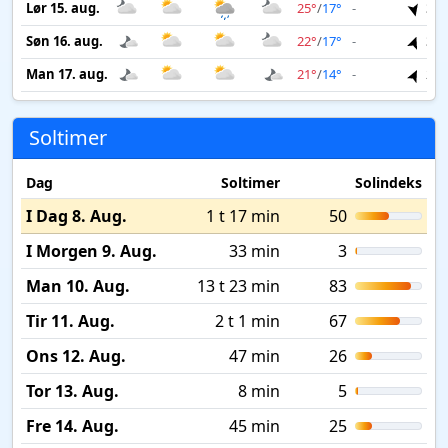
Lør 15. aug.
25°
/
17°
-
3 m
Søn 16. aug.
22°
/
17°
-
3 m
Man 17. aug.
21°
/
14°
-
2 m
Soltimer
Dag
Soltimer
Solindeks
I Dag 8. Aug.
1 t 17 min
50
I Morgen 9. Aug.
33 min
3
Man 10. Aug.
13 t 23 min
83
Tir 11. Aug.
2 t 1 min
67
Ons 12. Aug.
47 min
26
Tor 13. Aug.
8 min
5
Fre 14. Aug.
45 min
25