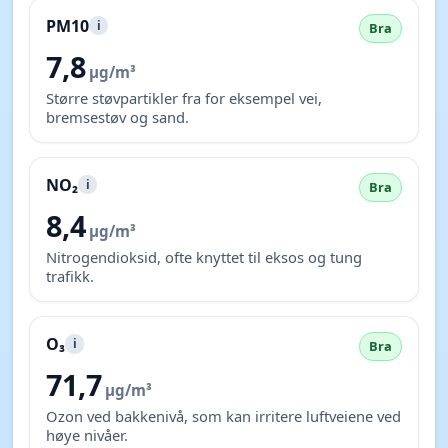
PM10
i
Bra
7,8
µg/m³
Større støvpartikler fra for eksempel vei,
bremsestøv og sand.
NO₂
i
Bra
8,4
µg/m³
Nitrogendioksid, ofte knyttet til eksos og tung
trafikk.
O₃
i
Bra
71,7
µg/m³
Ozon ved bakkenivå, som kan irritere luftveiene ved
høye nivåer.