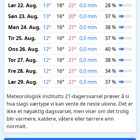
Lør 22. Aug.
13°
18°
22°
0,0 mm
28 %
Søn 23. Aug.
13°
16°
20°
0,0 mm
37 %
Man 24. Aug.
12°
16°
21°
0,0 mm
38 %
Tir 25. Aug.
12°
16°
21°
0,0 mm
37 %
Ons 26. Aug.
12°
16°
21°
0,0 mm
40 %
Tor 27. Aug.
12°
16°
21°
0,0 mm
38 %
Fre 28. Aug.
12°
16°
21°
0,0 mm
34 %
Lør 29. Aug.
12°
16°
21°
0,0 mm
37 %
Meteorologisk institutts 21-dagersvarsel prøver å si
hva slags værtype vi kan vente de neste ukene. Det er
ikke et nøyaktig dagsvarsel, men viser om det trolig
blir varmere, kaldere, våtere eller tørrere enn
normalt.