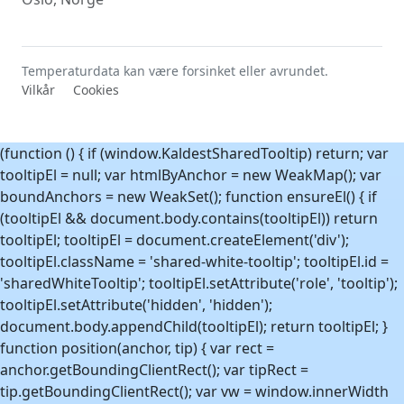
Temperaturdata kan være forsinket eller avrundet.
Vilkår
Cookies
(function () { if (window.KaldestSharedTooltip) return; var
tooltipEl = null; var htmlByAnchor = new WeakMap(); var
boundAnchors = new WeakSet(); function ensureEl() { if
(tooltipEl && document.body.contains(tooltipEl)) return
tooltipEl; tooltipEl = document.createElement('div');
tooltipEl.className = 'shared-white-tooltip'; tooltipEl.id =
'sharedWhiteTooltip'; tooltipEl.setAttribute('role', 'tooltip');
tooltipEl.setAttribute('hidden', 'hidden');
document.body.appendChild(tooltipEl); return tooltipEl; }
function position(anchor, tip) { var rect =
anchor.getBoundingClientRect(); var tipRect =
tip.getBoundingClientRect(); var vw = window.innerWidth