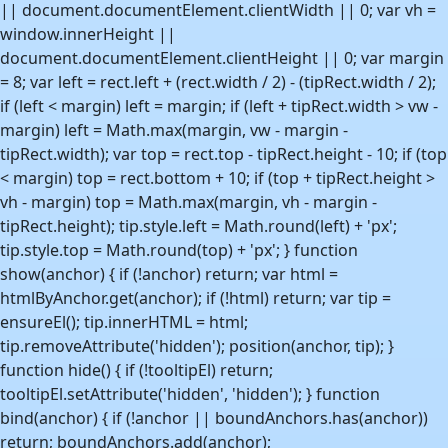
|| document.documentElement.clientWidth || 0; var vh =
window.innerHeight ||
document.documentElement.clientHeight || 0; var margin
= 8; var left = rect.left + (rect.width / 2) - (tipRect.width / 2);
if (left < margin) left = margin; if (left + tipRect.width > vw -
margin) left = Math.max(margin, vw - margin -
tipRect.width); var top = rect.top - tipRect.height - 10; if (top
< margin) top = rect.bottom + 10; if (top + tipRect.height >
vh - margin) top = Math.max(margin, vh - margin -
tipRect.height); tip.style.left = Math.round(left) + 'px';
tip.style.top = Math.round(top) + 'px'; } function
show(anchor) { if (!anchor) return; var html =
htmlByAnchor.get(anchor); if (!html) return; var tip =
ensureEl(); tip.innerHTML = html;
tip.removeAttribute('hidden'); position(anchor, tip); }
function hide() { if (!tooltipEl) return;
tooltipEl.setAttribute('hidden', 'hidden'); } function
bind(anchor) { if (!anchor || boundAnchors.has(anchor))
return; boundAnchors.add(anchor);