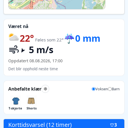
Været nå
22°
☔
0 mm
Føles som 22°
5 m/s
Oppdatert 08.08.2026, 17:00
Det blir opphold neste time
Anbefalte klær
Voksen
Barn
T-skjorte
Shorts
Korttidsvarsel (12 timer)
3