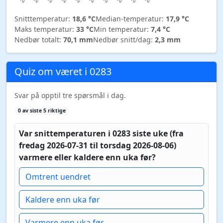
Snitttemperatur:
18,6 °C
Median-temperatur:
17,9 °C
Maks temperatur:
33 °C
Min temperatur:
7,4 °C
Nedbør totalt:
70,1 mm
Nedbør snitt/dag:
2,3 mm
Quiz om været i 0283
Svar på opptil tre spørsmål i dag.
0 av siste 5 riktige
Var snittemperaturen i 0283 siste uke (fra
fredag 2026-07-31 til torsdag 2026-08-06)
varmere eller kaldere enn uka før?
Omtrent uendret
Kaldere enn uka før
Varmere enn uka før