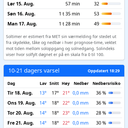
Lør 15. Aug.
57 min
32
Søn 16. Aug.
1 t 35 min
53
Man 17. Aug.
1 t 28 min
49
Soltimer er estimert fra MET sin værmelding for stedet ut
fra skydekke, tåke og nedbør i hver prognose-time, vektet
mot tiden mellom soloppgang og solnedgang. Solindeks
viser hvor solfylt døgnet er på en skala fra 0 til 100.
10-21 dagers varsel
Oppdatert 18:29
Dag
Lav
Snitt
Høy
Nedbør
Nedbørsrisiko
M
Tir 18. Aug.
13°
17°
21°
0,0 mm
36 %
Ons 19. Aug.
14°
18°
22°
0,0 mm
36 %
Tor 20. Aug.
14°
18°
23°
0,0 mm
28 %
Fre 21. Aug.
14°
18°
22°
0,0 mm
30 %