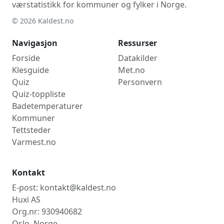
værstatistikk for kommuner og fylker i Norge.
© 2026 Kaldest.no
Navigasjon
Ressurser
Forside
Datakilder
Klesguide
Met.no
Quiz
Personvern
Quiz-toppliste
Badetemperaturer
Kommuner
Tettsteder
Varmest.no
Kontakt
E-post: kontakt@kaldest.no
Huxi AS
Org.nr: 930940682
Oslo, Norge