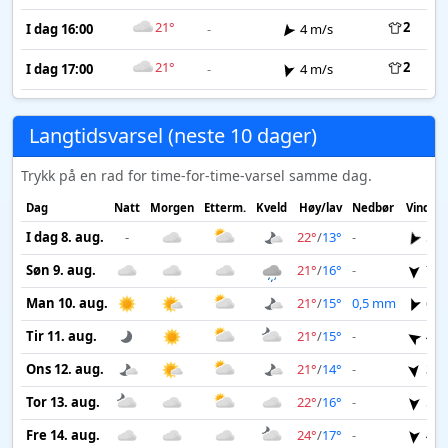
21°
2
I dag 16:00
-
4 m/s
21°
2
I dag 17:00
-
4 m/s
Langtidsvarsel (neste 10 dager)
Trykk på en rad for time-for-time-varsel samme dag.
Dag
Natt
Morgen
Etterm.
Kveld
Høy/lav
Nedbør
Vind
I dag 8. aug.
-
22°
/
13°
-
5 m
Søn 9. aug.
21°
/
16°
-
7 m
Man 10. aug.
21°
/
15°
0,5 mm
6 m
Tir 11. aug.
21°
/
15°
-
4 m
Ons 12. aug.
21°
/
14°
-
3 m
Tor 13. aug.
22°
/
16°
-
5 m
Fre 14. aug.
24°
/
17°
-
4 m