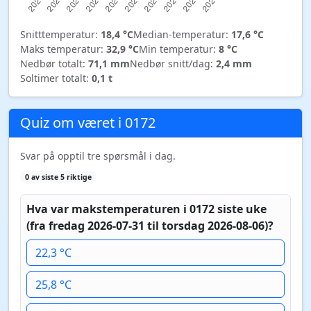
Snitttemperatur:
18,4 °C
Median-temperatur:
17,6 °C
Maks temperatur:
32,9 °C
Min temperatur:
8 °C
Nedbør totalt:
71,1 mm
Nedbør snitt/dag:
2,4 mm
Soltimer totalt:
0,1 t
Quiz om været i 0172
Svar på opptil tre spørsmål i dag.
0 av siste 5 riktige
Hva var makstemperaturen i 0172 siste uke
(fra fredag 2026-07-31 til torsdag 2026-08-06)?
22,3 °C
25,8 °C