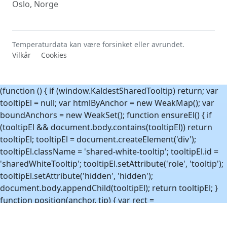
Oslo, Norge
Temperaturdata kan være forsinket eller avrundet.
Vilkår
Cookies
(function () { if (window.KaldestSharedTooltip) return; var
tooltipEl = null; var htmlByAnchor = new WeakMap(); var
boundAnchors = new WeakSet(); function ensureEl() { if
(tooltipEl && document.body.contains(tooltipEl)) return
tooltipEl; tooltipEl = document.createElement('div');
tooltipEl.className = 'shared-white-tooltip'; tooltipEl.id =
'sharedWhiteTooltip'; tooltipEl.setAttribute('role', 'tooltip');
tooltipEl.setAttribute('hidden', 'hidden');
document.body.appendChild(tooltipEl); return tooltipEl; }
function position(anchor, tip) { var rect =
anchor.getBoundingClientRect(); var tipRect =
tip.getBoundingClientRect(); var vw = window.innerWidth