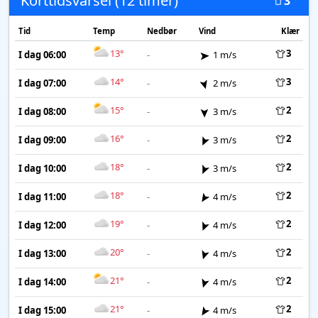
Korttidsvarsel (12 timer)
3
Tid
Temp
Nedbør
Vind
Klær
13°
3
I dag 06:00
-
1 m/s
14°
3
I dag 07:00
-
2 m/s
15°
2
I dag 08:00
-
3 m/s
16°
2
I dag 09:00
-
3 m/s
18°
2
I dag 10:00
-
3 m/s
18°
2
I dag 11:00
-
4 m/s
19°
2
I dag 12:00
-
4 m/s
20°
2
I dag 13:00
-
4 m/s
21°
2
I dag 14:00
-
4 m/s
21°
2
I dag 15:00
-
4 m/s