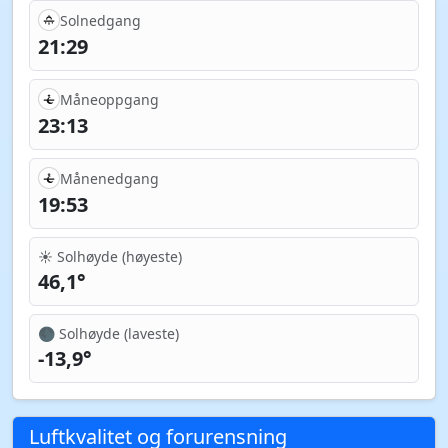
Solnedgang
21:29
Måneoppgang
23:13
Månenedgang
19:53
☀️ Solhøyde (høyeste)
46,1°
🌑 Solhøyde (laveste)
-13,9°
Luftkvalitet og forurensning