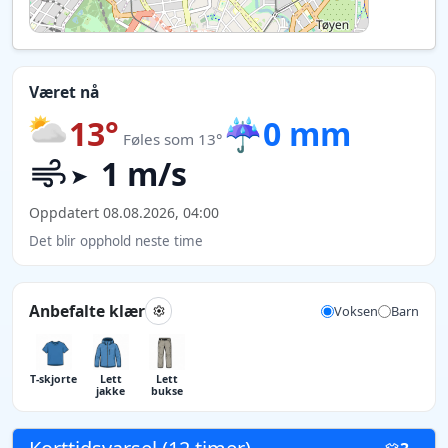
Været nå
13°
☔
0 mm
Føles som 13°
1 m/s
Oppdatert 08.08.2026, 04:00
Det blir opphold neste time
Anbefalte klær
Voksen
Barn
T-skjorte
Lett
Lett
jakke
bukse