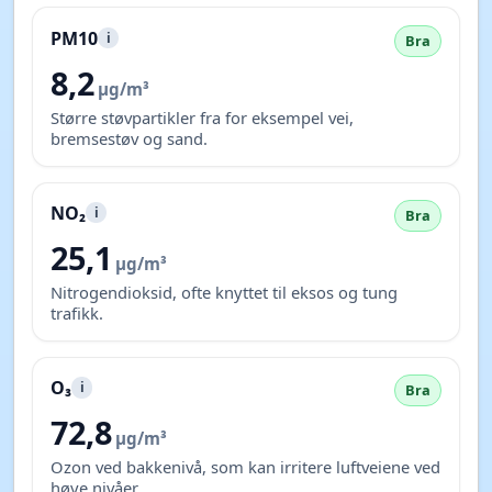
PM10
i
Bra
8,2
µg/m³
Større støvpartikler fra for eksempel vei,
bremsestøv og sand.
NO₂
i
Bra
25,1
µg/m³
Nitrogendioksid, ofte knyttet til eksos og tung
trafikk.
O₃
i
Bra
72,8
µg/m³
Ozon ved bakkenivå, som kan irritere luftveiene ved
høye nivåer.