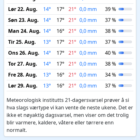
Lør 22. Aug.
14°
17°
21°
0,0 mm
39 %
Søn 23. Aug.
14°
17°
21°
0,0 mm
37 %
Man 24. Aug.
14°
16°
21°
0,0 mm
38 %
Tir 25. Aug.
13°
17°
21°
0,0 mm
37 %
Ons 26. Aug.
14°
17°
21°
0,0 mm
40 %
Tor 27. Aug.
14°
17°
21°
0,0 mm
38 %
Fre 28. Aug.
13°
16°
21°
0,0 mm
34 %
Lør 29. Aug.
13°
16°
21°
0,0 mm
37 %
Meteorologisk institutts 21-dagersvarsel prøver å si
hva slags værtype vi kan vente de neste ukene. Det er
ikke et nøyaktig dagsvarsel, men viser om det trolig
blir varmere, kaldere, våtere eller tørrere enn
normalt.