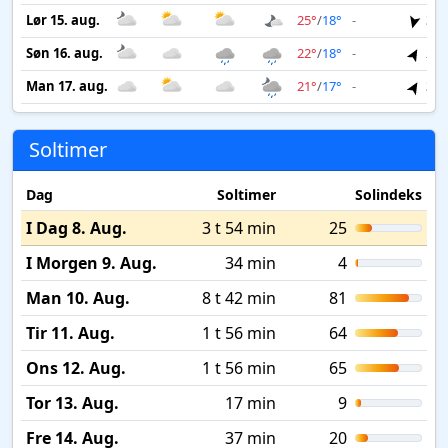
Lør 15. aug.
25°
/
18°
-
3 m
Søn 16. aug.
22°
/
18°
-
2 m
Man 17. aug.
21°
/
17°
-
3 m
Soltimer
Dag
Soltimer
Solindeks
I Dag 8. Aug.
3 t 54 min
25
I Morgen 9. Aug.
34 min
4
Man 10. Aug.
8 t 42 min
81
Tir 11. Aug.
1 t 56 min
64
Ons 12. Aug.
1 t 56 min
65
Tor 13. Aug.
17 min
9
Fre 14. Aug.
37 min
20