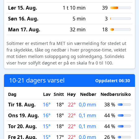
Lør 15. Aug.
1 t 10 min
39
Søn 16. Aug.
5 min
3
Man 17. Aug.
32 min
18
Soltimer er estimert fra MET sin værmelding for stedet ut
fra skydekke, tåke og nedbør i hver prognose-time, vektet
mot tiden mellom soloppgang og solnedgang. Solindeks
viser hvor solfylt døgnet er på en skala fra 0 til 100.
10-21 dagers varsel
Oppdatert 06:30
Dag
Lav
Snitt
Høy
Nedbør
Nedbørsrisiko
M
Tir 18. Aug.
16°
18°
22°
0,0 mm
38 %
Ons 19. Aug.
16°
18°
22°
0,1 mm
44 %
Tor 20. Aug.
15°
18°
22°
0,1 mm
44 %
Fre 21. Aug.
15°
17°
22°
0,0 mm
26 %