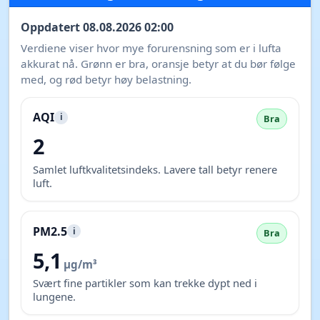
Oppdatert 08.08.2026 02:00
Verdiene viser hvor mye forurensning som er i lufta
akkurat nå. Grønn er bra, oransje betyr at du bør følge
med, og rød betyr høy belastning.
AQI
i
Bra
2
Samlet luftkvalitetsindeks. Lavere tall betyr renere
luft.
PM2.5
i
Bra
5,1
µg/m³
Svært fine partikler som kan trekke dypt ned i
lungene.