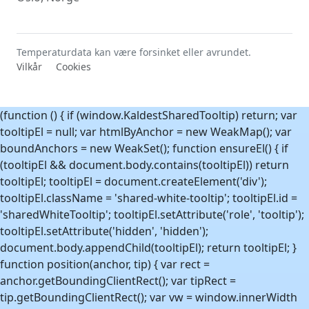
Temperaturdata kan være forsinket eller avrundet.
Vilkår
Cookies
(function () { if (window.KaldestSharedTooltip) return; var
tooltipEl = null; var htmlByAnchor = new WeakMap(); var
boundAnchors = new WeakSet(); function ensureEl() { if
(tooltipEl && document.body.contains(tooltipEl)) return
tooltipEl; tooltipEl = document.createElement('div');
tooltipEl.className = 'shared-white-tooltip'; tooltipEl.id =
'sharedWhiteTooltip'; tooltipEl.setAttribute('role', 'tooltip');
tooltipEl.setAttribute('hidden', 'hidden');
document.body.appendChild(tooltipEl); return tooltipEl; }
function position(anchor, tip) { var rect =
anchor.getBoundingClientRect(); var tipRect =
tip.getBoundingClientRect(); var vw = window.innerWidth