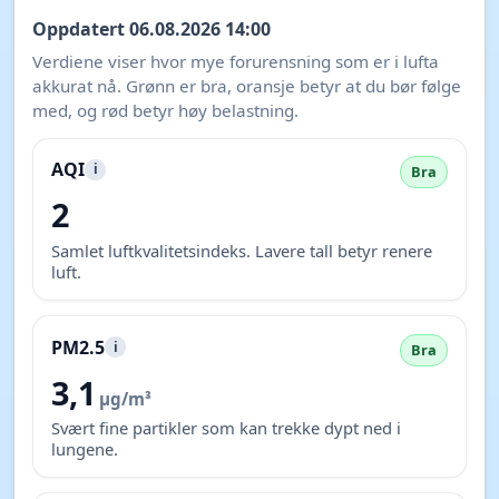
Oppdatert 06.08.2026 14:00
Verdiene viser hvor mye forurensning som er i lufta
akkurat nå. Grønn er bra, oransje betyr at du bør følge
med, og rød betyr høy belastning.
AQI
i
Bra
2
Samlet luftkvalitetsindeks. Lavere tall betyr renere
luft.
PM2.5
i
Bra
3,1
µg/m³
Svært fine partikler som kan trekke dypt ned i
lungene.