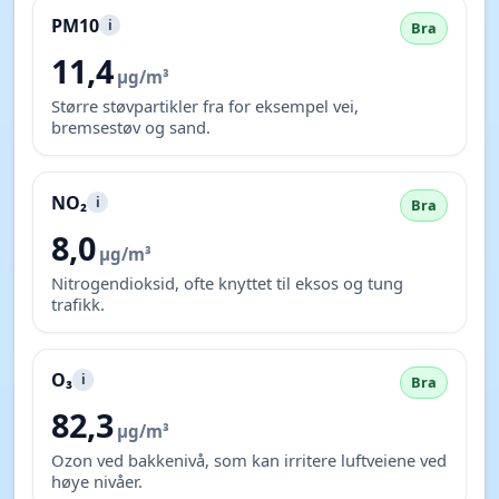
PM10
i
Bra
11,4
µg/m³
Større støvpartikler fra for eksempel vei,
bremsestøv og sand.
NO₂
i
Bra
8,0
µg/m³
Nitrogendioksid, ofte knyttet til eksos og tung
trafikk.
O₃
i
Bra
82,3
µg/m³
Ozon ved bakkenivå, som kan irritere luftveiene ved
høye nivåer.