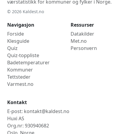
værstatistikk for kommuner og fylker i Norge.
© 2026 Kaldest.no
Navigasjon
Ressurser
Forside
Datakilder
Klesguide
Met.no
Quiz
Personvern
Quiz-toppliste
Badetemperaturer
Kommuner
Tettsteder
Varmest.no
Kontakt
E-post: kontakt@kaldest.no
Huxi AS
Org.nr: 930940682
Oslo, Norge