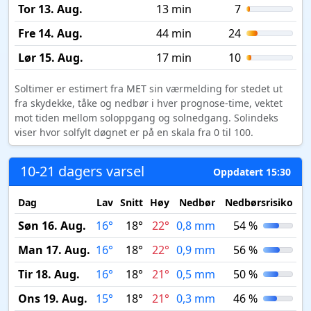
Tor 13. Aug.
13 min
7
Fre 14. Aug.
44 min
24
Lør 15. Aug.
17 min
10
Soltimer er estimert fra MET sin værmelding for stedet ut
fra skydekke, tåke og nedbør i hver prognose-time, vektet
mot tiden mellom soloppgang og solnedgang. Solindeks
viser hvor solfylt døgnet er på en skala fra 0 til 100.
10-21 dagers varsel
Oppdatert 15:30
Dag
Lav
Snitt
Høy
Nedbør
Nedbørsrisiko
M
Søn 16. Aug.
16°
18°
22°
0,8 mm
54 %
Man 17. Aug.
16°
18°
22°
0,9 mm
56 %
Tir 18. Aug.
16°
18°
21°
0,5 mm
50 %
Ons 19. Aug.
15°
18°
21°
0,3 mm
46 %