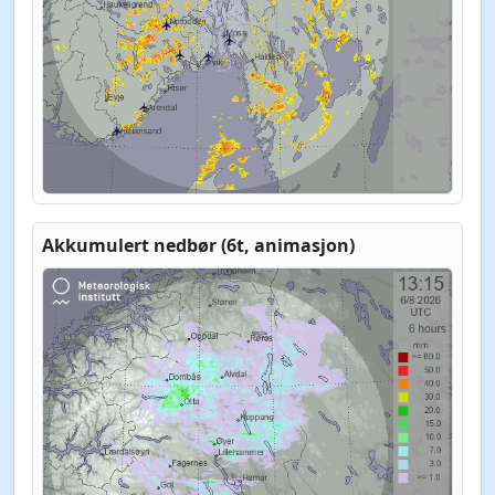
Akkumulert nedbør (6t, animasjon)