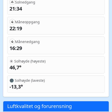
Solnedgang
21:34
Måneoppgang
22:19
Månenedgang
16:29
☀️ Solhøyde (høyeste)
46,7°
🌑 Solhøyde (laveste)
-13,3°
Luftkvalitet og forurensning