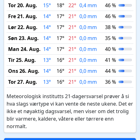
Tor 20. Aug.
15°
18°
22°
0,4 mm
46 %
Fre 21. Aug.
14°
17°
21°
0,0 mm
46 %
Lør 22. Aug.
14°
17°
21°
0,0 mm
38 %
Søn 23. Aug.
14°
17°
21°
0,0 mm
35 %
Man 24. Aug.
14°
17°
21°
0,0 mm
40 %
Tir 25. Aug.
13°
16°
21°
0,0 mm
41 %
Ons 26. Aug.
14°
16°
21°
0,0 mm
44 %
Tor 27. Aug.
13°
16°
21°
0,0 mm
36 %
Meteorologisk institutts 21-dagersvarsel prøver å si
hva slags værtype vi kan vente de neste ukene. Det er
ikke et nøyaktig dagsvarsel, men viser om det trolig
blir varmere, kaldere, våtere eller tørrere enn
normalt.