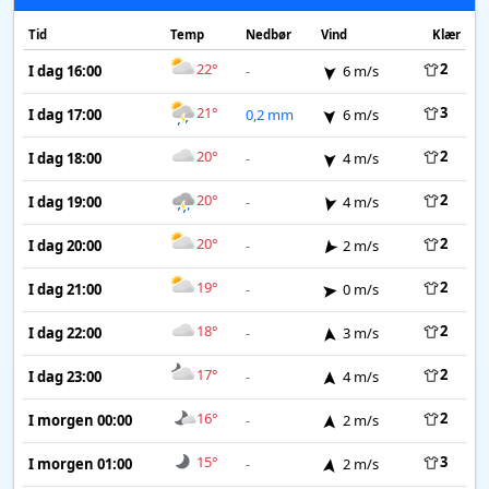
Tid
Temp
Nedbør
Vind
Klær
22°
2
I dag 16:00
-
6 m/s
21°
3
I dag 17:00
0,2 mm
6 m/s
20°
2
I dag 18:00
-
4 m/s
20°
2
I dag 19:00
-
4 m/s
20°
2
I dag 20:00
-
2 m/s
19°
2
I dag 21:00
-
0 m/s
18°
2
I dag 22:00
-
3 m/s
17°
2
I dag 23:00
-
4 m/s
16°
2
I morgen 00:00
-
2 m/s
15°
3
I morgen 01:00
-
2 m/s