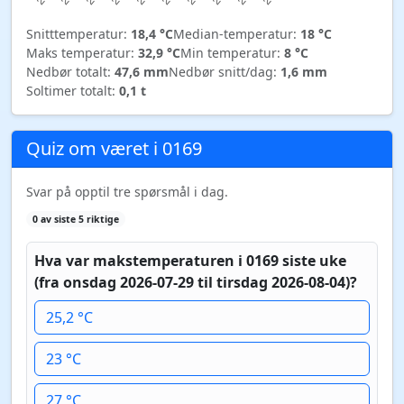
Snitttemperatur:
18,4 °C
Median-temperatur:
18 °C
Maks temperatur:
32,9 °C
Min temperatur:
8 °C
Nedbør totalt:
47,6 mm
Nedbør snitt/dag:
1,6 mm
Soltimer totalt:
0,1 t
Quiz om været i 0169
Svar på opptil tre spørsmål i dag.
0 av siste 5 riktige
Hva var makstemperaturen i 0169 siste uke
(fra onsdag 2026-07-29 til tirsdag 2026-08-04)?
25,2 °C
23 °C
27 °C