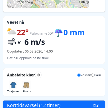
Været nå
22°
☔
0 mm
Føles som 22°
6 m/s
Oppdatert 06.08.2026, 14:00
Det blir opphold neste time
Anbefalte klær
Voksen
Barn
T-skjorte
Shorts
Korttidsvarsel (12 timer)
3