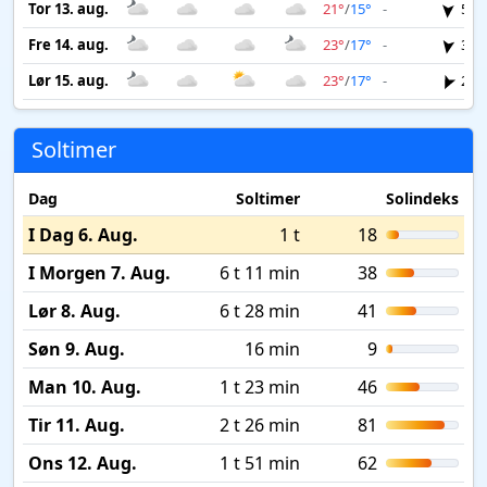
Tor 13. aug.
21°
/
15°
-
5 m
Fre 14. aug.
23°
/
17°
-
3 m
Lør 15. aug.
23°
/
17°
-
2 m
Soltimer
Dag
Soltimer
Solindeks
I Dag 6. Aug.
1 t
18
I Morgen 7. Aug.
6 t 11 min
38
Lør 8. Aug.
6 t 28 min
41
Søn 9. Aug.
16 min
9
Man 10. Aug.
1 t 23 min
46
Tir 11. Aug.
2 t 26 min
81
Ons 12. Aug.
1 t 51 min
62