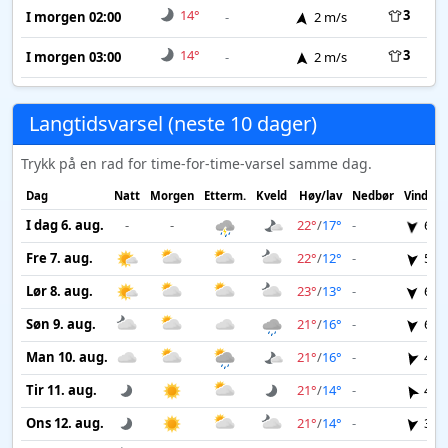
14°
3
I morgen 02:00
-
2 m/s
14°
3
I morgen 03:00
-
2 m/s
Langtidsvarsel (neste 10 dager)
Trykk på en rad for time-for-time-varsel samme dag.
Dag
Natt
Morgen
Etterm.
Kveld
Høy/lav
Nedbør
Vind
I dag 6. aug.
-
-
22°
/
17°
-
6 m
Fre 7. aug.
22°
/
12°
-
5 m
Lør 8. aug.
23°
/
13°
-
6 m
Søn 9. aug.
21°
/
16°
-
6 m
Man 10. aug.
21°
/
16°
-
4 m
Tir 11. aug.
21°
/
14°
-
4 m
Ons 12. aug.
21°
/
14°
-
3 m