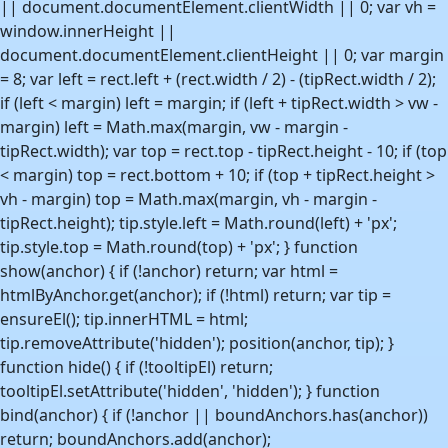
|| document.documentElement.clientWidth || 0; var vh =
window.innerHeight ||
document.documentElement.clientHeight || 0; var margin
= 8; var left = rect.left + (rect.width / 2) - (tipRect.width / 2);
if (left < margin) left = margin; if (left + tipRect.width > vw -
margin) left = Math.max(margin, vw - margin -
tipRect.width); var top = rect.top - tipRect.height - 10; if (top
< margin) top = rect.bottom + 10; if (top + tipRect.height >
vh - margin) top = Math.max(margin, vh - margin -
tipRect.height); tip.style.left = Math.round(left) + 'px';
tip.style.top = Math.round(top) + 'px'; } function
show(anchor) { if (!anchor) return; var html =
htmlByAnchor.get(anchor); if (!html) return; var tip =
ensureEl(); tip.innerHTML = html;
tip.removeAttribute('hidden'); position(anchor, tip); }
function hide() { if (!tooltipEl) return;
tooltipEl.setAttribute('hidden', 'hidden'); } function
bind(anchor) { if (!anchor || boundAnchors.has(anchor))
return; boundAnchors.add(anchor);